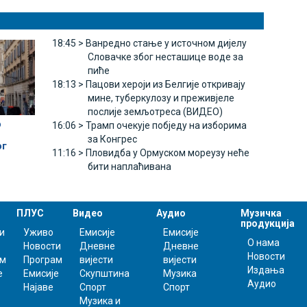
18:45 >
Ванредно стање у источном дијелу
Словачке због несташице воде за
пиће
18:13 >
Пацови хероји из Белгије откривају
мине, туберкулозу и преживјеле
послије земљотреса (ВИДЕО)
о
16:06 >
Трамп очекује побједу на изборима
за Конгрес
ог
11:16 >
Пловидба у Ормуском мореузу неће
бити наплаћивана
ПЛУС
Видео
Аудио
Музичка
продукција
и
Уживо
Емисије
Емисије
О нама
Новости
Дневне
Дневне
Новости
ам
Програм
вијести
вијести
Издања
е
Емисије
Скупштина
Музика
Аудио
Најаве
Спорт
Спорт
Музика и