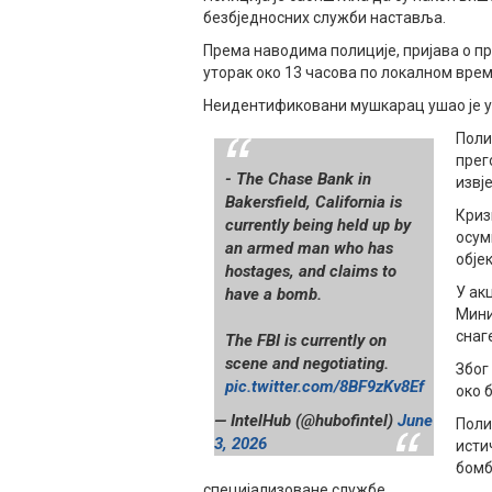
безбједносних служби наставља.
Према наводима полиције, пријава о п
уторак око 13 часова по локалном врем
Неидентификовани мушкарац ушао је у 
Поли
прег
- The Chase Bank in
извј
Bakersfield, California is
Криз
currently being held up by
осум
an armed man who has
обје
hostages, and claims to
У ак
have a bomb.
Мини
снаг
The FBI is currently on
scene and negotiating.
Због
pic.twitter.com/8BF9zKv8Ef
око б
— IntelHub (@hubofintel)
June
Поли
3, 2026
исти
бомб
специјализоване службе.