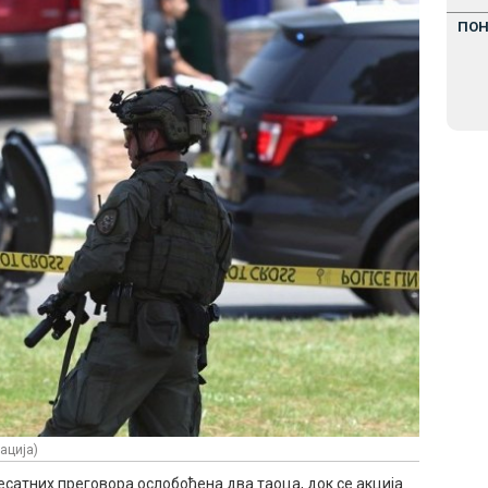
ПО
ација)
есатних преговора ослобођена два таоца, док се акција