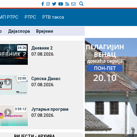
МП РТРС
РТРС
РТВ такса
о
Дијаспора
Вријеме
Дневник 2
34:26
07.08.2026.
Српска Данас
32:00
07.08.2026.
Јутарњи програм
3:50:12
07.08.2026.
ВИЈЕСТИ - АРХИВА