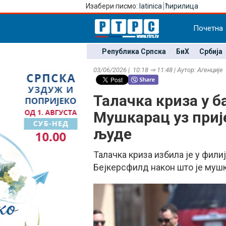
Изабери писмо:
latinica
ћирилица
Почетна
Република Српска
БиХ
Србија
03/06/2026 | 10:18 ⇒ 11:48 | Аутор: Агенције
Талачка криза у б
Мушкарац уз приј
људе
Талачка криза избила је у фили
Бејкерсфилд након што је мушк