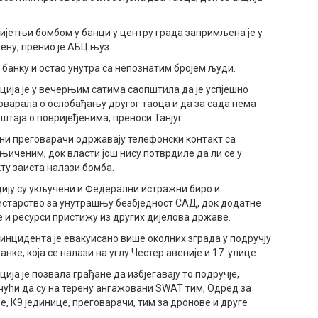
ријетњи бомбом у банци у центру града запримљена је у
ену, пренио је АБЦ њуз.
банку и остао унутра са непознатим бројем људи.
ција је у вечерњим сатима саопштила да је успјешно
оварала о ослобађању другог таоца и да за сада нема
ештаја о повријеђенима, преноси Танјуг.
ни преговарачи одржавају телефонски контакт са
њиченим, док власти још нису потврдиле да ли се у
кту заиста налази бомба.
цију су укључени и Федерални истражни биро и
старство за унутрашњу безбједност САД, док додатне
е и ресурси пристижу из других дијелова државе.
 инцидента је евакуисано више околних зграда у подручју
анке, која се налази на углу Честер авеније и 17. улице.
ција је позвала грађане да избјегавају то подручје,
чући да су на терену ангажовани SWAT тим, Одред за
е, К9 јединице, преговарачи, тим за дронове и друге