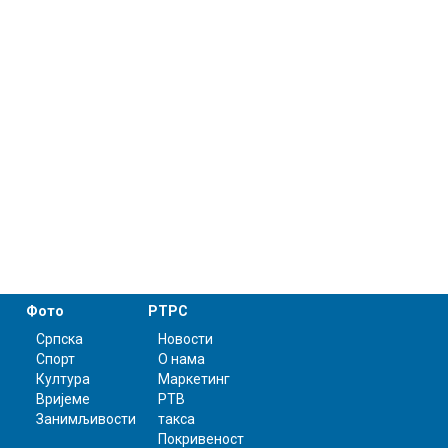
Фото
РТРС
Српска
Новости
Спорт
О нама
Култура
Маркетинг
Вријеме
РТВ
Занимљивости
такса
Покривеност