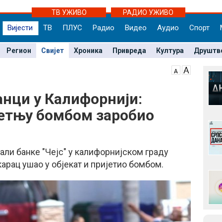
ТВ УЖИВО
РАДИО УЖИВО
Вијести
ТВ
ПЛУС
Радио
Видео
Аудио
Спорт
Регион
Свијет
Хроника
Привреда
Култура
Друштв
анци у Калифорнији:
етњу бомбом заробио
јали банке "Чејс" у калифорнијском граду
арац ушао у објекат и пријетио бомбом.