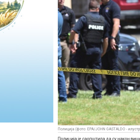
Полиција (фото: EPA/JOHN GASTALDO - илустр
Полиција је саопштила да су након виш