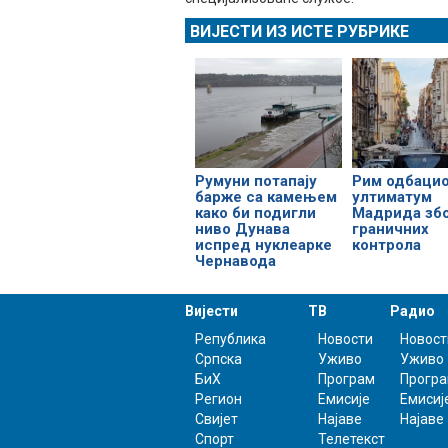
ВИЈЕСТИ ИЗ ИСТЕ РУБРИКЕ
Румуни потапају
Рим одбаци
барже са камењем
ултиматум
како би подигли
Mадрида зб
ниво Дунава
граничних
испред нуклеарке
контрола
Чернавода
Вијести
ТВ
Радио
Република
Новости
Новост
Српска
Уживо
Уживо
БиХ
Програм
Прогр
Регион
Емисије
Емисиј
Свијет
Најаве
Најаве
Спорт
Телетекст