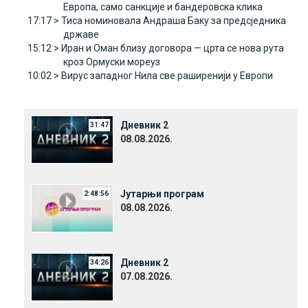
Европа, само санкције и бандеровска клика
17:17 >
Тиса номиновала Андраша Баку за предсједника
државе
15:12 >
Иран и Оман близу договора — црта се нова рута
кроз Ормуски мореуз
10:02 >
Вирус западног Нила све раширенији у Европи
Дневник 2
31:47
08.08.2026.
Јутарњи програм
2:48:56
08.08.2026.
Дневник 2
34:26
07.08.2026.