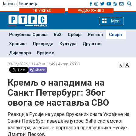
latinica
ћирилица
ТВ УЖИВО
РАДИО УЖИВО
Meni
Република Српска
БиХ
Србија
Регион
Свијет
Хроника
Привреда
Култура
Друштво
Дијаспора
Вријеме
03/06/2026 | 11:48 ⇒ 11:49 | Аутор: РТРС
Кремљ о нападима на
Санкт Петербург: Због
овога се наставља СВО
Реакција Русије на ударе Оружаних снага Украјине на
Санкт Петербург изведене јутрос, биће системског
карактера, изјавио је портпарол предсједника Русије
Дмитриј Песков.