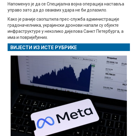
Напоменуо је да се Специјална војна операција наставља
управо зато да до оваквих удара не би долазило.
Како је раније саопштила прес-служба администрације
градоначелника, украјински дронови напали су објекте
инфраструктуре у неколико дијелова Санкт Петербурга, а
има и повријеђених.
ВИЈЕСТИ ИЗ ИСТЕ РУБРИКЕ