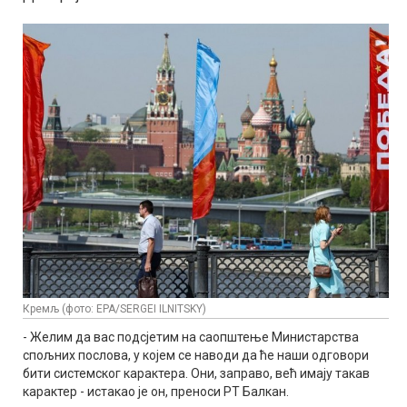
Кремљ (фото: EPA/SERGEI ILNITSKY)
- Желим да вас подсјетим на саопштење Министарства
спољних послова, у којем се наводи да ће наши одговори
бити системског карактера. Они, заправо, већ имају такав
карактер - истакао је он, преноси РТ Балкан.