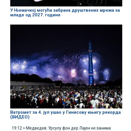
У Њемачкој могућа забрана друштвених мрежа за
младе од 2027. године
Ватромет за 4. јул ушао у Гинисову књигу рекорда
(ВИДЕО)
19:12 >
Медведев: Урсулу фон дер Лајен не занима