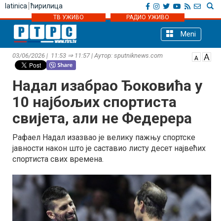
latinica
ћирилица
ТВ УЖИВО
РАДИО УЖИВО
Meni
03/06/2026 | 11:53 ⇒ 11:57 | Аутор: sputniknews.com
Надал изабрао Ђоковића у
10 најбољих спортиста
свијета, али не Федерера
Рафаел Надал изазвао је велику пажњу спортске
јавности након што је саставио листу десет највећих
спортиста свих времена.