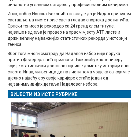
ривалство углавном остајало у професионалним оквирима.
Ипак, избор Новака Ђоковића показује да је Надал приликом
састављања листе прије свега гледао спортска достигнућа.
Српски тенисер је рекордер са 24 гренд слем титуле,
највише недјеља је провео на првом мјесту АТП листе и
држи већину најважнијих статистичких рекорда у историји
тениса.
Због тога многи сматрају да Надалов избор није порука
против Федерера, већ признање Ђоковићу као тенисеру
који је статистички достигао највише домете у историји овог
спорта. Ипак, чињеница да на листи нема човјека са којим је
дјелио највећу еру своје каријере остаће један од
најзанимљивијих детаља Надаловог избора.
ВИЈЕСТИ ИЗ ИСТЕ РУБРИКЕ