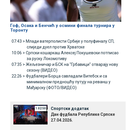
Гоф, Осака и Бенчић у осмини финала турнира у
Торонту
07:43 >
Млади ватерполисти Србије у полуфиналу СП,
слиједи дуел против Хрватске
10:06 >
Српски кошаркаш Алексеј Покушевски потписао
за руску Локомотиву
07:35 >
Жељезничар и БСК на "Грбавици" отварају нову
сезону (ВИДЕО)
22:26 >
Фудбалери Борца савладали Витебск и са
минималном предношћу путују на реванш у
Мађарску (ФОТО/ВИДЕО)
Спортски додатак
1:02:50
Дан фудбала Републике Српске
27.04.2026.