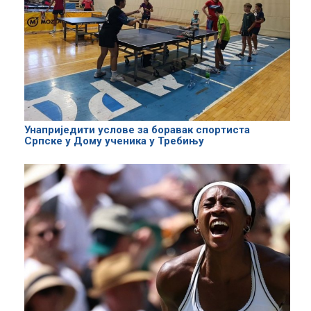
Унаприједити услове за боравак спортиста
Српске у Дому ученика у Требињу