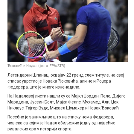
Ђоковић и Надал (фото: EPA/STR)
Легендарни Шпанац, освајач 22 гренд слем титуле, на свој
списак уврстио је Новака Ђоковића, али не и Роџера
Федерера, што је многе изненадило.
На Надаловој листи нашли су се Мајкл Џордан, Пеле, Дијего
Марадона, Јусеин Болт, Мајкл Фелпс, Мухамед Али, Џек
Никлаус, Тајгер Вудс, Михаел Шумахер и Новак Ђоковић.
Посебно је занимљиво што на списку нема Федерера,
човјека са којим је Надал обиљежио једну од највећих
ривалских ера у историји спорта.