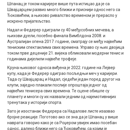
Шпанац је током каријере више пута истицао да је са
Швајцарцем развио много ближи и приснији однос него са
Ђоковићем, а њихово ривалство временом је прерасло у
искрено пријатељство.
Надал и Федерер одиграли су 40 међусобних мечева, а
њихови дуели, посебно финала Вимблдона 2008. и
Аустралијан опена 2017. године, сматрају се међу највећим
тениским спектаклима свих времена. Управо су њих двојица
током прве деценије 21. вијека обликовали модерни тенис и
годинама дијелили највеће трофеје.
Круна њиховог односа виђена је 2022. године на Лејвер
купу, када је Федерер одиграо посљедњи меч у каријери.
Тада су Швајцарац и Надал, сједећи један поред другог на
клупи, заједно плакали послије опроштаја једног од
највећих тенисера свих времена. Те сцене обишле су
планету и многи су их назвали једним од најемотивнијих
тренутака у историји спорта.
Зато је изостанак Федерера са Надалове листе изазвао
бројне реакције. Поготово ако се зна да је Шпанац у више
наврата говорио како је са Роџером увијек имао посебан
однос, далеко ближи него са Ђоковићем, са којим је