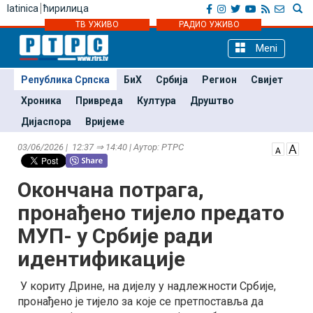
latinica
ћирилица
ТВ УЖИВО
РАДИО УЖИВО
Meni
Република Српска
БиХ
Србија
Регион
Свијет
Хроника
Привреда
Култура
Друштво
Дијаспора
Вријеме
03/06/2026 | 12:37 ⇒ 14:40 | Аутор: РТРС
Окончана потрага,
пронађено тијело предато
МУП- у Србије ради
идентификације
У кориту Дрине, на дијелу у надлежности Србије,
пронађено је тијело за које се претпоставља да