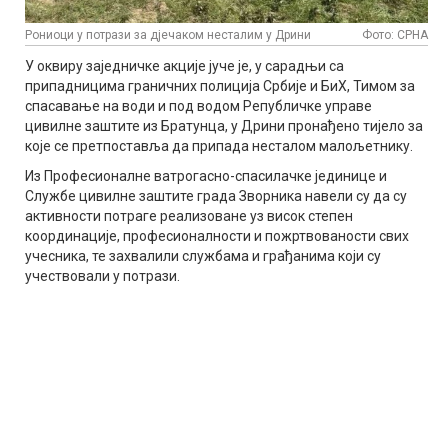
Рониоци у потрази за дјечаком несталим у Дрини
Фото: СРНА
У оквиру заједничке акције јуче је, у сарадњи са
припадницима граничних полиција Србије и БиХ, Тимом за
спасавање на води и под водом Републичке управе
цивилне заштите из Братунца, у Дрини пронађено тијело за
које се претпоставља да припада несталом малољетнику.
Из Професионалне ватрогасно-спасилачке јединице и
Службе цивилне заштите града Зворника навели су да су
активности потраге реализоване уз висок степен
координације, професионалности и пожртвованости свих
учесника, те захвалили службама и грађанима који су
учествовали у потрази.