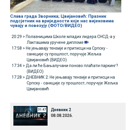
Слава града Зворника; Цвијановић: Празник
подсјетник на вриједности које нас вијековима
чувају и повезују (ФОТО/ВИДЕО)
20:29 >
Полазницима Школе младих лидера СНСД-а у
Лакташима уручене дипломе
17:58 >
Не јењавају тензије и притисци на Српску -
санкције су прошлост, поручује Жељка
Цвијановић (ВИДЕО)
17:34 >
Да ли ће Бањалучани поново плаћати паркинг?
(ВИДЕО)
17:28 >
ДНЕВНИК 2: Не јењавају тензије и притисци на
Српску - санкције су прошлост, поручује Жељка
Цвијановић
Дневник 2
31:47
08.08.2026.