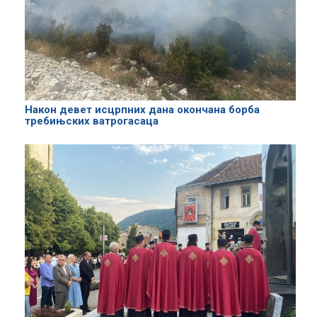
Након девет исцрпних дана окончана борба
требињских ватрогасаца