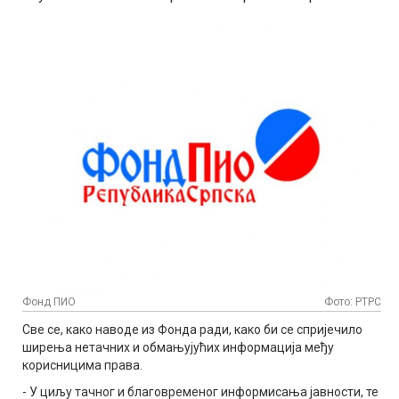
Фонд ПИО
Фото: РТРС
Све се, како наводе из Фонда ради, како би се спријечило
ширења нетачних и обмањујућих информација међу
корисницима права.
- У циљу тачног и благовременог информисања јавности, те