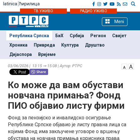
latinica
ћирилица
ТВ УЖИВО
РАДИО УЖИВО
Meni
Република Српска
БиХ
Србија
Регион
Свијет
Хроника
Привреда
Култура
Друштво
Дијаспора
Вријеме
03/06/2026 | 13:15 ⇒ 15:08 | Аутор: РТРС
Ко може да вам обустави
новчана примања? Фонд
ПИО објавио листу фирми
Фонд за пензијско и инвалидско осигурање
Републике Српске објавио је листу правна лица са
којима Фонд има закључене уговоре о вршењу
обустава на новчана примања корисника права.