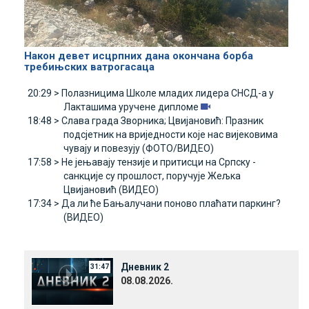
Након девет исцрпних дана окончана борба
требињских ватрогасаца
20:29 >
Полазницима Школе младих лидера СНСД-а у
Лакташима уручене дипломе
18:48 >
Слава града Зворника; Цвијановић: Празник
подсјетник на вриједности које нас вијековима
чувају и повезују (ФОТО/ВИДЕО)
17:58 >
Не јењавају тензије и притисци на Српску -
санкције су прошлост, поручује Жељка
Цвијановић (ВИДЕО)
17:34 >
Да ли ће Бањалучани поново плаћати паркинг?
(ВИДЕО)
Дневник 2
31:47
08.08.2026.