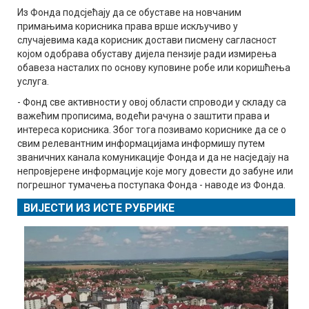
Из Фонда подсјећају да се обуставе на новчаним
примањима корисника права врше искључиво у
случајевима када корисник достави писмену сагласност
којом одобрава обуставу дијела пензије ради измирења
обавеза насталих по основу куповине робе или коришћења
услуга.
- Фонд све активности у овој области спроводи у складу са
важећим прописима, водећи рачуна о заштити права и
интереса корисника. Због тога позивамо кориснике да се о
свим релевантним информацијама информишу путем
званичних канала комуникације Фонда и да не насједају на
непровјерене информације које могу довести до забуне или
погрешног тумачења поступака Фонда - наводе из Фонда.
ВИЈЕСТИ ИЗ ИСТЕ РУБРИКЕ