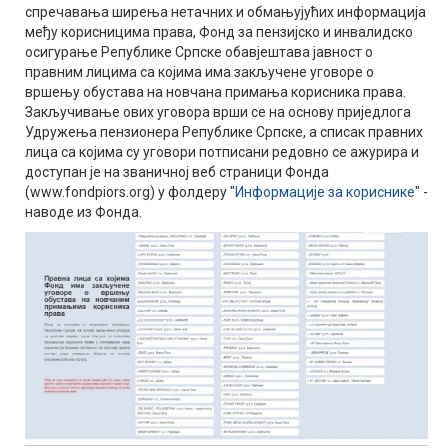
спречавања ширења нетачних и обмањујућих информација
међу корисницима права, Фонд за пензијско и инвалидско
осигурање Републике Српске обавјештава јавност о
правним лицима са којима има закључене уговоре о
вршењу обустава на новчана примања корисника права.
Закључивање ових уговора врши се на основу приједлога
Удружења пензионера Републике Српске, а списак правних
лица са којима су уговори потписани редовно се ажурира и
доступан је на званичној веб страници Фонда
(www.fondpiors.org) у фолдеру "
Информације за кориснике
" -
наводе из Фонда.