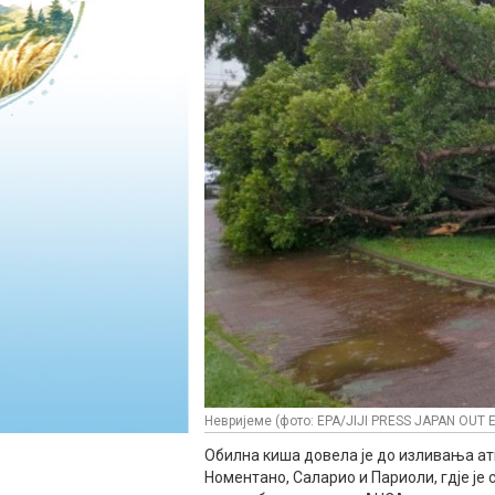
Невријеме (фото: EPA/JIJI PRESS JAPAN OUT E
Обилна киша довела је до изливања а
Номентано, Саларио и Париоли, гдје је 