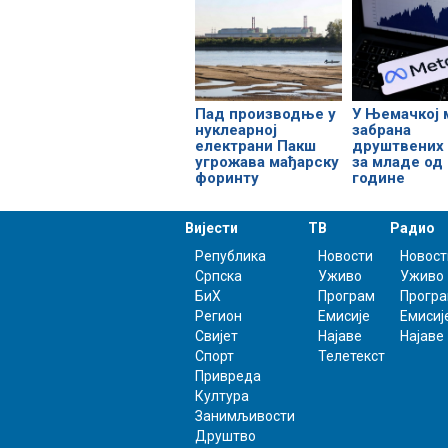
Пад производње у
У Њемачкој 
нуклеарној
забрана
електрани Пакш
друштвених
угрожава мађарску
за младе од 
форинту
године
Вијести
ТВ
Радио
Република
Новости
Новост
Српска
Уживо
Уживо
БиХ
Програм
Прогр
Регион
Емисије
Емисиј
Свијет
Најаве
Најаве
Спорт
Телетекст
Привреда
Култура
Занимљивости
Друштво