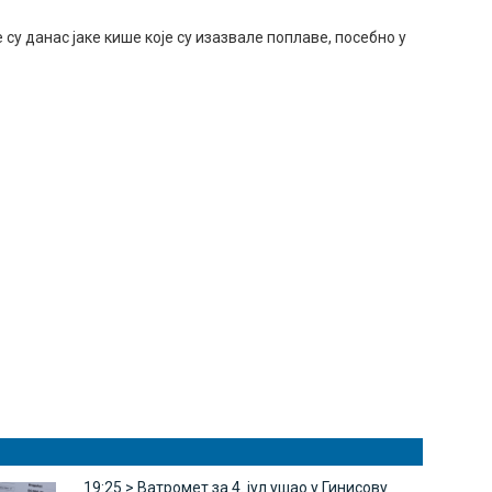
су данас јаке кише које су изазвале поплаве, посебно у
19:25 >
Ватромет за 4. јул ушао у Гинисову