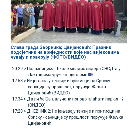
Слава града Зворника; Цвијановић: Празник
подсјетник на вриједности које нас вијековима
чувају и повезују (ФОТО/ВИДЕО)
20:29 >
Полазницима Школе младих лидера СНСД-а у
Лакташима уручене дипломе
17:58 >
Не јењавају тензије и притисци на Српску -
санкције су прошлост, поручује Жељка
Цвијановић (ВИДЕО)
17:34 >
Да ли ће Бањалучани поново плаћати паркинг?
(ВИДЕО)
17:28 >
ДНЕВНИК 2: Не јењавају тензије и притисци на
Српску - санкције су прошлост, поручује Жељка
Цвијановић