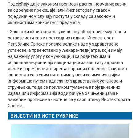
Подсјећају да је законом прописан распон новчаних казни
за одређене прекршаје, али Инспекторат у сваком
појединачном случају поступа у складу са законом и
околностима конкретног предмета.
- Законски оквир који регулише ову област није мијењан и
остао је исти као и претходних година. Инспекторат
Републике Српске полаже велике наде у здравствене
установе, а првенствено у љекаре-педијатре, који имају
најважнију улогу у комуникацији са родитељима и
објашњавању значаја вакцинације за заштиту здравља
дјеце и спречавање ширења заразних болести. Позивамо
јавност да се о свим питањима у вези са имунизацијом
информише путем надлежних здравствених установа и
стручњака, те да се приликом тумачења појединачних
изјава или информација води рачуна о чињеницама и
важећим прописима - истиче се у саопштењу Инспектората
Српске.
ВИЈЕСТИ ИЗ ИСТЕ РУБРИКЕ