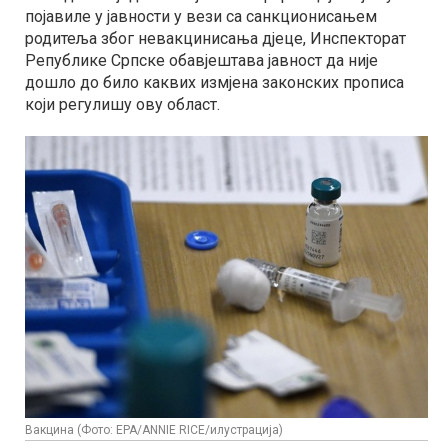
појавиле у јавности у вези са санкционисањем
родитеља због невакцинисања дјеце, Инспекторат
Републике Српске обавјештава јавност да није
дошло до било каквих измјена законских прописа
који регулишу ову област.
Вакцина (Фото: EPA/ANNIE RICE/илустрација)