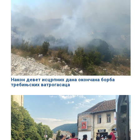
Након девет исцрпних дана окончана борба
требињских ватрогасаца