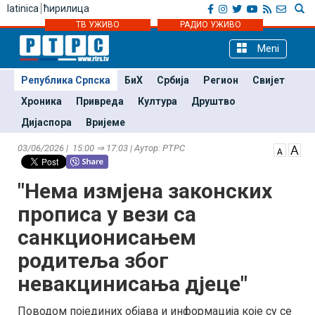
latinica
ћирилица
ТВ УЖИВО
РАДИО УЖИВО
Meni
Република Српска
БиХ
Србија
Регион
Свијет
Хроника
Привреда
Култура
Друштво
Дијаспора
Вријеме
03/06/2026 | 15:00 ⇒ 17:03 | Аутор: РТРС
"Нема измјена законских
прописа у вези са
санкционисањем
родитеља због
невакцинисања дјеце"
Поводом појединих објава и информација које су се