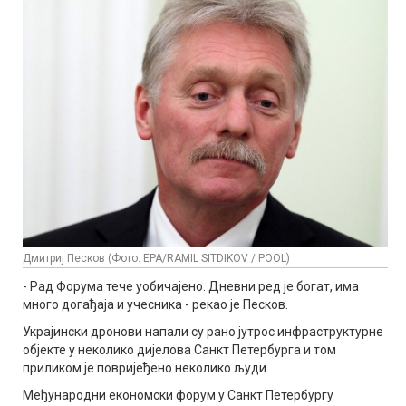
Дмитриј Песков (Фото: EPA/RAMIL SITDIKOV / POOL)
- Рад Форума тече уобичајено. Дневни ред је богат, има
много догађаја и учесника - рекао је Песков.
Украјински дронови напали су рано јутрос инфраструктурне
објекте у неколико дијелова Санкт Петербурга и том
приликом је повријеђено неколико људи.
Међународни економски форум у Санкт Петербургу