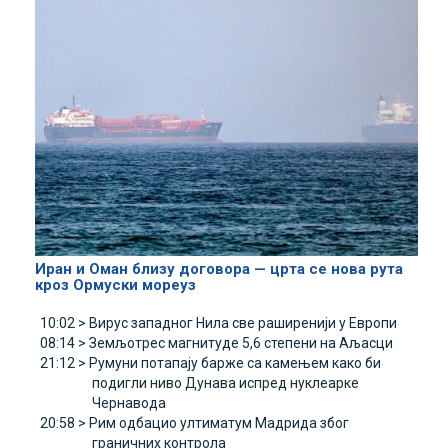
Иран и Оман близу договора — црта се нова рута
кроз Ормуски мореуз
10:02 >
Вирус западног Нила све раширенији у Европи
08:14 >
Земљотрес магнитуде 5,6 степени на Aљасци
21:12 >
Румуни потапају барже са камењем како би
подигли ниво Дунава испред нуклеарке
Чернавода
20:58 >
Рим одбацио ултиматум Mадрида због
граничних контрола