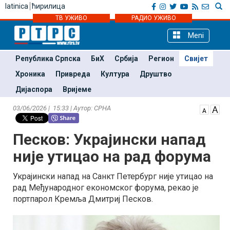
latinica
ћирилица
ТВ УЖИВО
РАДИО УЖИВО
Meni
Република Српска
БиХ
Србија
Регион
Свијет
Хроника
Привреда
Култура
Друштво
Дијаспора
Вријеме
03/06/2026 | 15:33 | Аутор: СРНА
Песков: Украјински напад
није утицао на рад форума
Украјински напад на Санкт Петербург није утицао на
рад Међународног економског форума, рекао је
портпарол Кремља Дмитриј Песков.