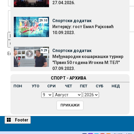
27.04.2026.
Font Family
Спортски додатак
29:10
Интервју: гост Емил Рајковић
10.09.2023.
Reset
restore all settings to the default values
Done
Close Modal Dialog
Спортски додатак
9:29
End of dialog window.
Међународни кошаркашки турнир
"Првих 50 година Игокеа М:ТЕЛ"
07.09.2023.
СПОРТ - АРХИВА
ПОН
УТО
СРИ
ЧЕТ
ПЕТ
СУБ
НЕД
Footer