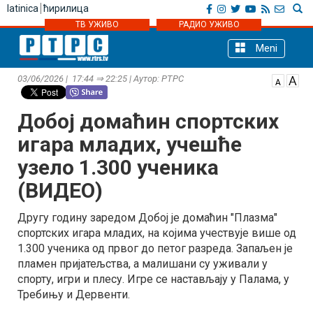
latinica
ћирилица
ТВ УЖИВО
РАДИО УЖИВО
Meni
03/06/2026 | 17:44 ⇒ 22:25 | Аутор: РТРС
Добој домаћин спортских
игара младих, учешће
узело 1.300 ученика
(ВИДЕО)
Другу годину заредом Добој је домаћин "Плазма"
спортских игара младих, на којима учествује више од
1.300 ученика од првог до петог разреда. Запаљен је
пламен пријатељства, а малишани су уживали у
спорту, игри и плесу. Игре се настављају у Палама, у
Требињу и Дервенти.