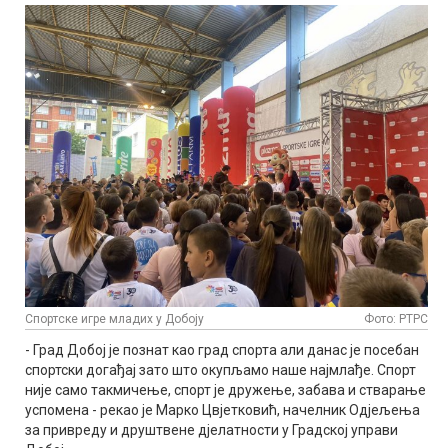
Спортске игре младих у Добоју
Фото: РТРС
- Град Добој је познат као град спорта али данас је посебан
спортски догађај зато што окупљамо наше најмлађе. Спорт
није само такмичење, спорт је дружење, забава и стварање
успомена - рекао је Марко Цвјетковић, начелник Одјељења
за привреду и друштвене дјелатности у Градској управи