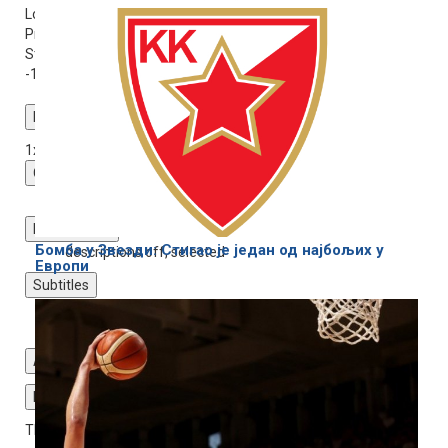
Loaded
: 0%
Progress
: 0%
Stream Type
LIVE
-1:18
Playback Rate
1x
Chapters
Chapters
Descriptions
Бомба у Звезди: Стигао је један од најбољих у
descriptions off
, selected
Европи
Subtitles
subtitles settings
, opens subtitles settings dialog
subtitles off
, selected
Audio Track
Fullscreen
This is a modal window.