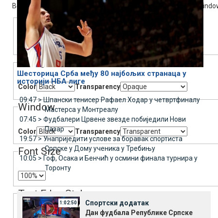
Beginning of dialog window. Escape will cancel and close the windo
Text
Color
Transparency
Background
Шесторица Срба међу 80 најбољих странаца у
историји НБА лиге
Color
Transparency
09:47 >
Шпански тенисер Рафаел Ходар у четвртфиналу
Window
Мастерса у Монтреалу
07:45 >
Фудбалери Црвене звезде побиједили Нови
Пазар
Color
Transparency
19:57 >
Унаприједити услове за боравак спортиста
Српске у Дому ученика у Требињу
Font Size
10:05 >
Гоф, Осака и Бенчић у осмини финала турнира у
Торонту
Text Edge Style
Спортски додатак
1:02:50
Дан фудбала Републике Српске