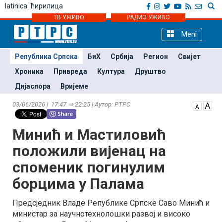
latinica
ћирилица
ТВ УЖИВО
РАДИО УЖИВО
Meni
Република Српска
БиХ
Србија
Регион
Свијет
Хроника
Привреда
Култура
Друштво
Дијаспора
Вријеме
03/06/2026 | 17:47 ⇒ 22:25 | Аутор: РТРС
Минић и Мастиловић
положили вијенац на
споменик погинулим
борцима у Палама
Предсједник Владе Републике Српске Саво Минић и
министар за научнотехнолошки развој и високо