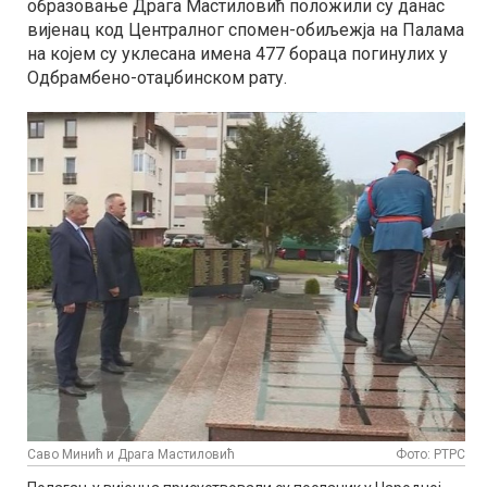
образовање Драга Мастиловић положили су данас
вијенац код Централног спомен-обиљежја на Палама
на којем су уклесана имена 477 бораца погинулих у
Одбрамбено-отаџбинском рату.
Саво Минић и Драга Мастиловић
Фото: РТРС