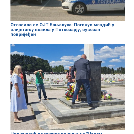
Огласило се ОЈТ Бањалука: Погинуо младић у
слијетању возила у Поткозарју, сувозач
повријеђен