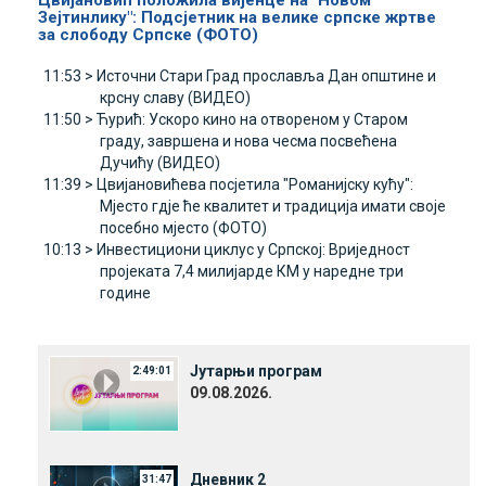
Цвијановић положила вијенце на "Новом
Зејтинлику": Подсјетник на велике српске жртве
за слободу Српске (ФОТО)
11:53 >
Источни Стари Град прославља Дан општине и
крсну славу (ВИДЕО)
11:50 >
Ћурић: Ускоро кино на отвореном у Старом
граду, завршена и нова чесма посвећена
Дучићу (ВИДЕО)
11:39 >
Цвијановићева посјетила "Романијску кућу":
Мјесто гдје ће квалитет и традиција имати своје
посебно мјесто (ФОТО)
10:13 >
Инвестициони циклус у Српској: Вриједност
пројеката 7,4 милијарде КМ у наредне три
године
Јутарњи програм
2:49:01
09.08.2026.
Дневник 2
31:47