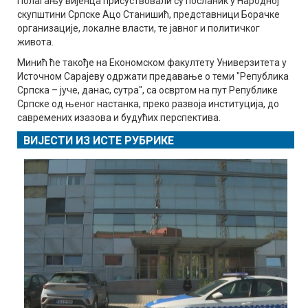
Полагању вијенца присуствовали су посланик у Народној
скупштини Српске Ацо Станишић, представници Борачке
организације, локалне власти, те јавног и политичког
живота.
Минић ће такође на Економском факултету Универзитета у
Источном Сарајеву одржати предавање о теми "Република
Српска – јуче, данас, сутра", са освртом на пут Републике
Српске од њеног настанка, преко развоја институција, до
савремених изазова и будућих перспектива.
ВИЈЕСТИ ИЗ ИСТЕ РУБРИКЕ