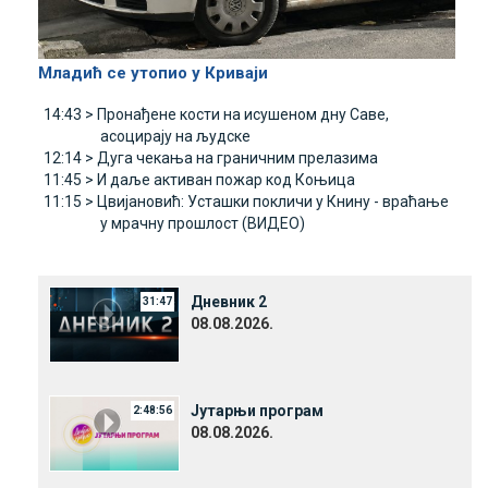
Младић се утопио у Криваји
14:43 >
Пронађене кости на исушеном дну Саве,
асоцирају на људске
12:14 >
Дуга чекања на граничним прелазима
11:45 >
И даље активан пожар код Коњица
11:15 >
Цвијановић: Усташки покличи у Книну - враћање
у мрачну прошлост (ВИДЕО)
Дневник 2
31:47
08.08.2026.
Јутарњи програм
2:48:56
08.08.2026.