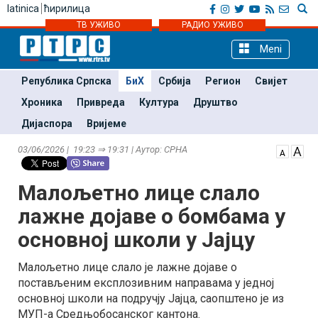
latinica
ћирилица
ТВ УЖИВО
РАДИО УЖИВО
Meni
Република Српска
БиХ
Србија
Регион
Свијет
Хроника
Привреда
Култура
Друштво
Дијаспора
Вријеме
03/06/2026 | 19:23 ⇒ 19:31 | Аутор: СРНА
Малољетно лице слало
лажне дојаве о бомбама у
основној школи у Јајцу
Малољетно лице слало је лажне дојаве о
постављеним експлозивним направама у једној
основној школи на подручју Јајца, саопштено је из
МУП-а Средњобосанског кантона.