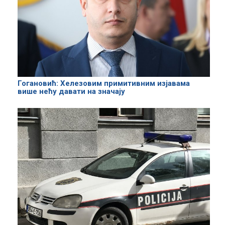
Гогановић: Хелезовим примитивним изјавама
више нећу давати на значају