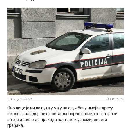
Полиција ФБиХ
Фото: РТРС
Ово лице је више пута у мају на службену имејл адресу
школе слало дојаве о постављеној експлозивној направи,
што је довело до прекида наставе и узнемирености
грађана.