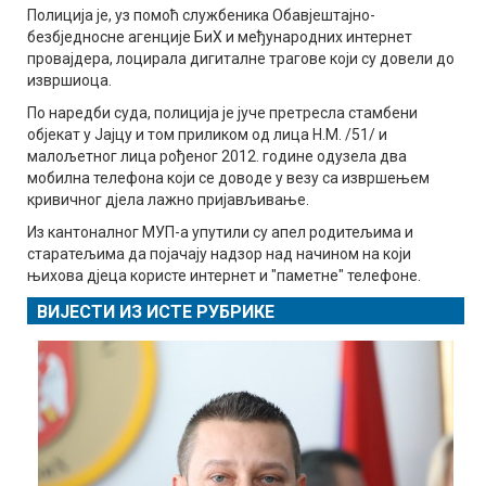
Полиција је, уз помоћ службеника Обавјештајно-
безбједносне агенције БиХ и међународних интернет
провајдера, лоцирала дигиталне трагове који су довели до
извршиоца.
По наредби суда, полиција је јуче претресла стамбени
објекат у Јајцу и том приликом од лица Н.М. /51/ и
малољетног лица рођеног 2012. године одузела два
мобилна телефона који се доводе у везу са извршењем
кривичног дјела лажно пријављивање.
Из кантоналног МУП-а упутили су апел родитељима и
старатељима да појачају надзор над начином на који
њихова дјеца користе интернет и "паметне" телефоне.
ВИЈЕСТИ ИЗ ИСТЕ РУБРИКЕ