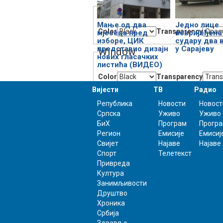
Background
Мање од два
Једно лице
Color
Transparency
мјесеца пред
повријеђено
изборе, ЦИК
судару два 
представио дизајн
у Сарајеву
Window
нових гласачких
листића (ВИДЕО)
Color
Transparency
Вијести
ТВ
Радио
Font Size
Република
Новости
Новост
Српска
Уживо
Уживо
БиХ
Програм
Прогр
Регион
Емисије
Емисиј
Text Edge Style
Свијет
Најаве
Најаве
Спорт
Телетекст
Привреда
Култура
Font Family
Занимљивости
Друштво
Хроника
Србија
Здравље