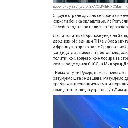
Европска унија (фото: EPA/OLIVIER HOSLET - и
С друге стране здушно се бори за имен
користи бонска овлаштења. Из Републик
Посебно кад таква политика Европске 
Да ли политика Европске уније на Запа
дводневној сједници ПИКа у Сарајеву г
и Француска преко воље Сједињених Др
кандидата за високог преставника, закљ
политичко Сарајево, које лобира за ст
каже предсједник СНСД-а
Милорад Д
- Немате ту ни Русије, немате никога к
разумјемо шта се дешава. Разумјемо д
проблем интервенционизма, интернаци
томе да не желе да управљају туђим др