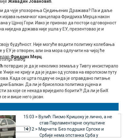
вије
Живадин Јовановић
.
жели да чује упозорења Сједињених Дражава? Па и даље
а и изјава њемачког канцелара Фридриха Мерца након
на у Црној Гори. Иако је признао да постоји одговорност
а ниједна држава није ушла у ЕУ, презентовао је и
 своју будућност. Није могуће водити политику колебања
е у ЕУ је отворен, али она мора одлучити на чијој ће
целар
Фридрих Мерц
.
ettings dialog
ић
потврдио је да је неколико земаља у Тивту инсистирало
 Уније не крију и да је један од услова на европском путу
ова. Када се црта подвуче онда је оправдано питање
адни Балкан. Да ли је бриселска политика уцјена и
и за које се некада вриједило борити?! Да ли је БиХ
 се и више него јасан.
ancel and close the window.
15:03 >
Вулић: Писмо Кришоку је лично, а не
став Парламентарне скупштине
14:12 >
Марчета: Без подршке Српске и
Србије нема опстанка Срба у