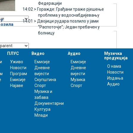
Федерацији
14:02 >
Горажде: Грађани траже рјешење
проблема у водоснабдијевању
 у
14:01 >
Двојици рудара позлило у јами
возила
"Распоточје"; Један пребачен у
болницу
ПЛУС
Видео
Аудио
Музичка
продукција
и
Уживо
Емисије
Емисије
О нама
Новости
Дневне
Дневне
Новости
ам
Програм
вијести
вијести
Издања
е
Емисије
Скупштина
Музика
Аудио
Најаве
Спорт
Спорт
Музика и
забава
Документарни
Култура
Млади