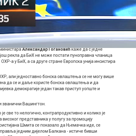
На то указују и српски представници у заједничким
година саопштила да према и у ЕУ није могуће ићи са
ри за останак високог представника у БиХ. И то са свим
ности са владавином права ЕУ. То се зове врхунац
 народа Парламентарне скупштине БиХ
Радован
 министара
Александар Гогановић
каже да с једне
о још рекла да БиХ не може постати пуноправна чланица
 ОХР-а у БиХ, а са друге стране Европска унија инсистира
 ОХР, али једноставно бонска овлаштења се не могу више
ина да се и даље користе бонска овлаштења и да
лијевка демократије један такав приступ уопште и
 и званични Вашингтон.
 је све то нелогично, контрапродуктивно и колико је
 високог представника у полугу за промоцију
Кристијана Шмита се показало да Њемачка иде, се
 управља једним дијелом Балкана - истиче бивши