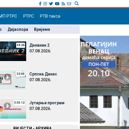
МП РТРС
РТРС
РТВ такса
о
Дијаспора
Вријеме
Дневник 2
34:26
07.08.2026.
Српска Данас
32:00
07.08.2026.
Јутарњи програм
3:50:12
07.08.2026.
ВИЈЕСТИ - АРХИВА