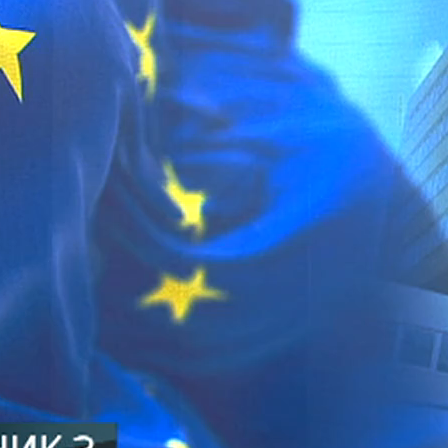
сел бори за избор високог представника, а у исто вријеме