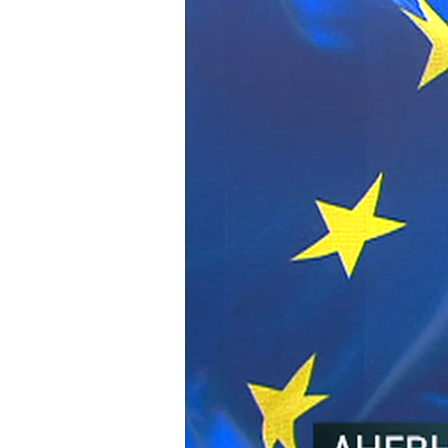
Чуди или можда не, да се званични Бри