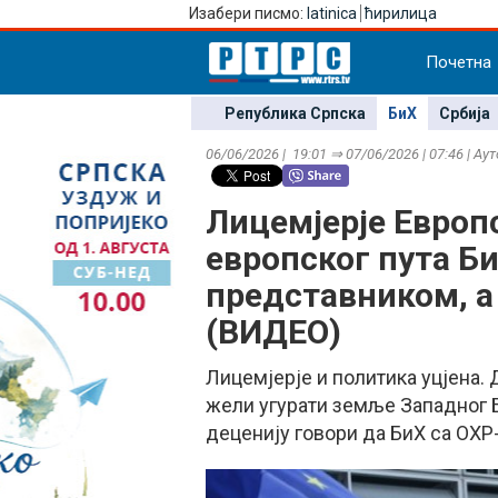
Изабери писмо:
latinica
ћирилица
Почетна
Република Српска
БиХ
Србија
06/06/2026 | 19:01 ⇒ 07/06/2026 | 07:46 | Ау
Лицемјерје Европс
европског пута Б
представником, а 
(ВИДЕО)
Лицемјерје и политика уцјена. 
жели угурати земље Западног Б
деценију говори да БиХ са ОХР