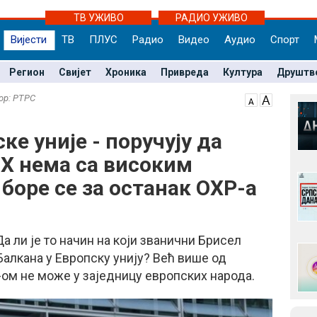
ТВ УЖИВО
РАДИО УЖИВО
Вијести
ТВ
ПЛУС
Радио
Видео
Аудио
Спорт
Регион
Свијет
Хроника
Привреда
Култура
Друштв
тор: РТРС
ке уније - поручују да
иХ нема са високим
боре се за останак ОХР-а
Да ли је то начин на који званични Брисел
алкана у Европску унију? Већ више од
-ом не може у заједницу европских народа.