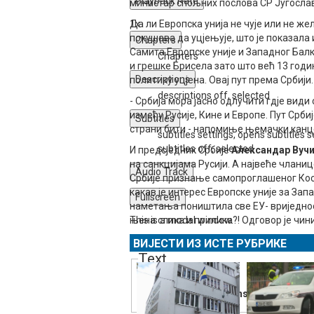
Playback Rate
министар спољних послова СР Југосла
1x
Да ли Европска унија не чује или не 
покушава да уцјењује, што је показал
Chapters
Самита Европске уније и Западног Балка
Chapters
и грешке Брисела зато што већ 13 годин
Descriptions
политику уцјена. Овај пут према Србији.
descriptions off
, selected
- Србија мора јасно одлучити гдје види
између Русије, Кине и Европе. Пут Србиј
Subtitles
страни бити - напомиње њемачки кан
subtitles settings
, opens subtitles s
subtitles off
, selected
И предсједник Србије
Александар Вуч
на санкцијама Русији. А највеће чланице
Audio Track
Србије признање самопроглашеног Кос
какав је интерес Европске уније за Зап
Fullscreen
наметања поништила све ЕУ- вриједност
This is a modal window.
њена слика и прилика?! Одговор је чини
Beginning of dialog window. Escape will c
ВИЈЕСТИ ИЗ ИСТЕ РУБРИКЕ
Text
Color
Transparency