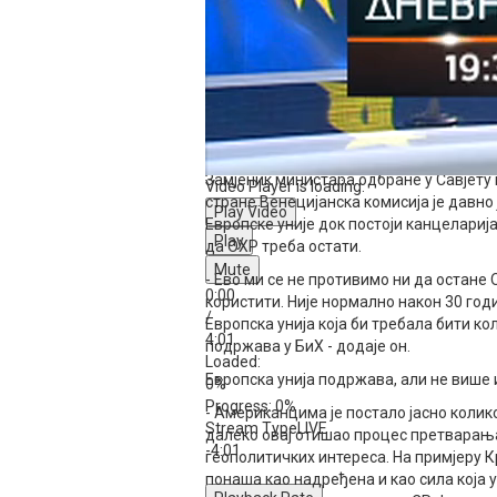
говори да жели БиХ у Европској унији. 
институцијама.
- Европска унија, која је још прије 15 
високим представником, се грчевито бо
овлашћењима која су у потпуној супрот
лицемјерја - поручује делегат у Дому
Ковачевић
.
Замјеник министара одбране у Савјету
Video Player is loading.
стране Венецијанска комисија је давн
Play Video
Европске уније док постоји канцеларија
Play
да ОХР треба остати.
Mute
- Ево ми се не противимо ни да остане
0:00
користити. Није нормално након 30 год
/
Европска унија која би требала бити ко
4:01
подржава у БиХ - додаје он.
Loaded
:
Европска унија подржава, али не више
0%
Progress
: 0%
- Американцима је постало јасно колико
Stream Type
LIVE
далеко овај отишао процес претварања
-4:01
геополитичких интереса. На примјеру 
понаша као надређена и као сила која