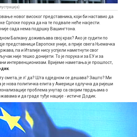
лустрација)
овање новог високог представника, који би наставио да
е Српске порука да на те подвале неће насјести.
уније сада нема подршку Вашингтона.
дном Балкану доживљава свој крах? Ако је судити по
дје представници Европске уније, а прије свега Њемачка
жава, па и Италије нису успјели наметнути свог
учак није тешко донијети. То је порука и за ЕУ и за
рани интервенционизам. Вријеме наметања је прошлост,
одик
.
о ту смета, је л' да? Шта одједном се дешава? Зашто? Ми
а је нова политичка елита у Америци одлучна да ријеши
онализације проблема унутар са својим тврдњама о
жавама и да граде туђе нације - истиче Додик.