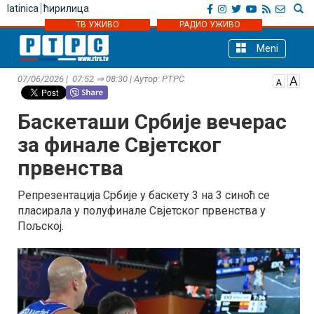
latinica
ћирилица
ТВ УЖИВО
РАДИО УЖИВО
Meni
07/06/2026 | 07:52 ⇒ 08:30 | Аутор: РТРС
Баскеташи Србије вечерас
за финале Свјетског
првенства
Репрезентација Србије у баскету 3 на 3 синоћ се
пласирала у полуфинале Свјетског првенства у
Пољској.