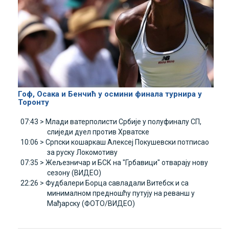
Гоф, Осака и Бенчић у осмини финала турнира у
Торонту
07:43 >
Млади ватерполисти Србије у полуфиналу СП,
слиједи дуел против Хрватске
10:06 >
Српски кошаркаш Алексеј Покушевски потписао
за руску Локомотиву
07:35 >
Жељезничар и БСК на "Грбавици" отварају нову
сезону (ВИДЕО)
22:26 >
Фудбалери Борца савладали Витебск и са
минималном предношћу путују на реванш у
Мађарску (ФОТО/ВИДЕО)