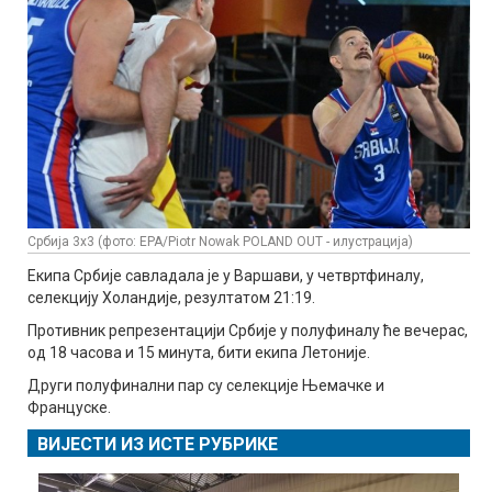
Србија 3x3 (фото: EPA/Piotr Nowak POLAND OUT - илустрација)
Екипа Србије савладала је у Варшави, у четвртфиналу,
селекцију Холандије, резултатом 21:19.
Противник репрезентацији Србије у полуфиналу ће вечерас,
од 18 часова и 15 минута, бити екипа Летоније.
Други полуфинални пар су селекције Њемачке и
Француске.
ВИЈЕСТИ ИЗ ИСТЕ РУБРИКЕ