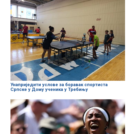
Унаприједити услове за боравак спортиста
Српске у Дому ученика у Требињу