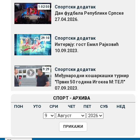
Спортски додатак
1:02:50
Дан фудбала Републике Српске
27.04.2026.
Спортски додатак
29:10
Интервју: гост Емил Рајковић
10.09.2023.
Спортски додатак
9:29
Међународни кошаркашки турнир
"Првих 50 година Игокеа М:ТЕЛ"
07.09.2023.
СПОРТ - АРХИВА
ПОН
УТО
СРИ
ЧЕТ
ПЕТ
СУБ
НЕД