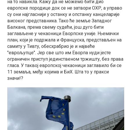
на то навикла. Кажу да не можемо бити дио
европске породице док се не затвори ОХР, а управо
су они најгласнији у останку и опстанку канцеларије
високог представника. Тако ће земље Западног
Балкана, према свему судећи, још дуго бити
заглављене у чекаоници Еворпске уније. Њемачки
план, који је подржала и Француска, представљен на
самиту у Тивту, обесхрабрио је и највеће
"еврољупце". Јер све што им Еворпа нуди јесте
ограничен приступ јединственом тржишту, без права
гласа. У таквој европској чекаоници заглавило би се
11 земаља, међу којима и БиХ. Шта то у пракси
значи!?