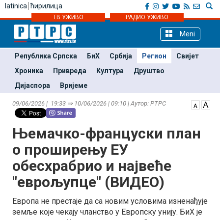
latinica
ћирилица
ТВ УЖИВО
РАДИО УЖИВО
Meni
Република Српска
БиХ
Србија
Регион
Свијет
Хроника
Привреда
Култура
Друштво
Дијаспора
Вријеме
09/06/2026 | 19:33 ⇒ 10/06/2026 | 09:10 | Аутор: РТРС
Њемачко-француски план
о проширењу ЕУ
обесхрабрио и највеће
"еврољупце" (ВИДЕО)
Европа не престаје да са новим условима изненађује
земље које чекају чланство у Европску унију. БиХ је