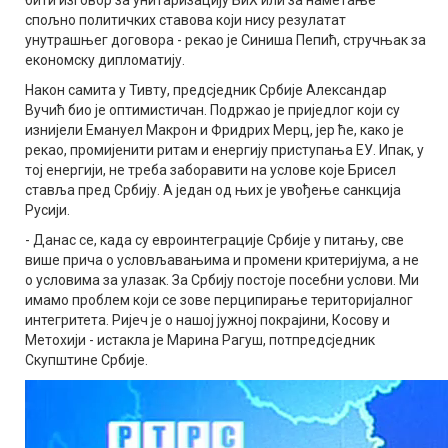
спољно политичких ставова који нису резулатат
унутрашњег договора - рекао је Синиша Пепић, стручњак за
економску дипломатију.
Након самита у Тивту, предсједник Србије Александар
Вучић био је оптимистичан. Подржао је приједлог који су
изнијели Емануел Макрон и Фридрих Мерц, јер ће, како је
рекао, промијенити ритам и енергију приступања ЕУ. Ипак, у
тој енергији, не треба заборавити на услове које Брисел
ставља пред Србију. А један од њих је увођење санкција
Русији.
- Данас се, када су евроинтеграције Србије у питању, све
више прича о условљавањима и промени критеријума, а не
о условима за улазак. За Србију постоје посебни услови. Ми
имамо проблем који се зове перципирање територијалног
интегритета. Ријеч је о нашој јужној покрајини, Косову и
Метохији - истакла је Марина Рагуш, потпредсједник
Скупштине Србије.