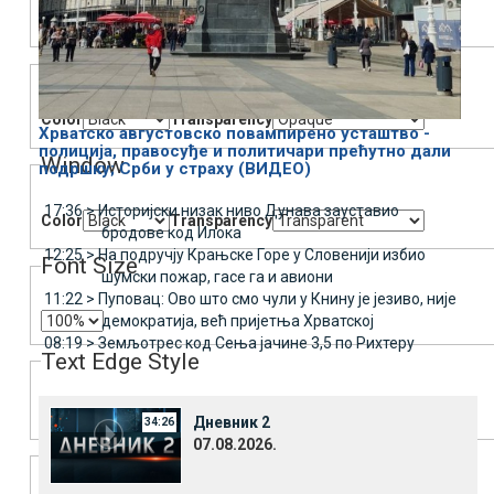
Color
Transparency
Background
Color
Transparency
Хрватско августовско повампирено усташтво -
полиција, правосуђе и политичари прећутно дали
Window
подршку; Срби у страху (ВИДЕО)
17:36 >
Историјски низак ниво Дунава зауставио
Color
Transparency
бродове код Илока
12:25 >
На подручју Крањске Горе у Словенији избио
Font Size
шумски пожар, гасе га и авиони
11:22 >
Пуповац: Ово што смо чули у Книну је језиво, није
демократија, већ пријетња Хрватској
08:19 >
Земљотрес код Сења јачине 3,5 по Рихтеру
Text Edge Style
Дневник 2
34:26
07.08.2026.
Font Family