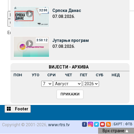
Српска Данас
32:00
Reset
restore all settings to the default values
Done
07.08.2026.
Close Modal Dialog
End of dialog window.
Јутарњи програм
3:50:12
07.08.2026.
ВИЈЕСТИ - АРХИВА
ПОН
УТО
СРИ
ЧЕТ
ПЕТ
СУБ
НЕД
Footer
|
БХРТ
|
ФТВ
Copyright © 2001-2026,
www.rtrs.tv
Врх стране