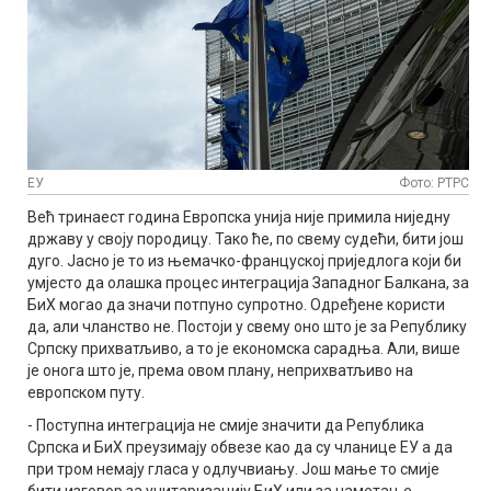
ЕУ
Фото: РТРС
Већ тринаест година Европска унија није примила ниједну
државу у своју породицу. Тако ће, по свему судећи, бити још
дуго. Јасно је то из њемачко-француској приједлога који би
умјесто да олашка процес интеграција Западног Балкана, за
БиХ могао да значи потпуно супротно. Одређене користи
да, али чланство не. Постоји у свему оно што је за Републику
Српску прихватљиво, а то је економска сарадња. Али, више
је онога што је, према овом плану, неприхватљиво на
европском путу.
- Поступна интеграција не смије значити да Република
Српска и БиХ преузимају обвезе као да су чланице ЕУ а да
при тром немају гласа у одлучвиању. Још мање то смије
бити изговор за унитаризацију БиХ или за наметање