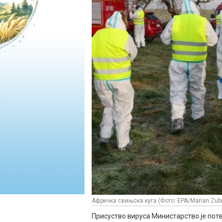
Афричка свињска куга (Фото: EPA/Marian Zubr
Присуство вируса Министарство је потв