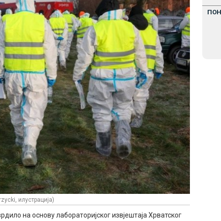
ПО
zycki, илустрација)
рдило на основу лабораторијског извјештаја Хрватског