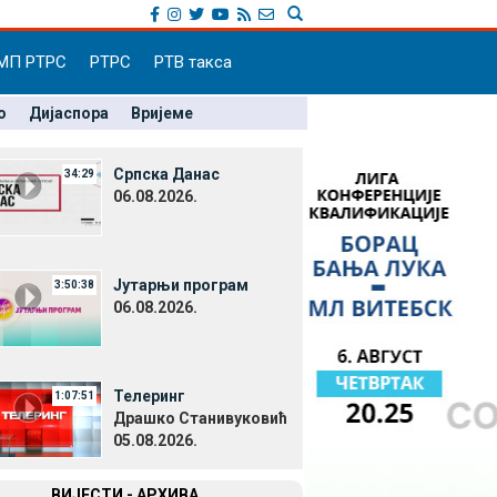
МП РТРС
РТРС
РТВ такса
о
Дијаспора
Вријеме
Српска Данас
34:29
06.08.2026.
Јутарњи програм
3:50:38
06.08.2026.
Телеринг
1:07:51
Драшко Станивуковић
05.08.2026.
ВИЈЕСТИ - АРХИВА