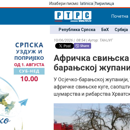
Изабери писмо:
latinica
ћирилица
Почетна
Република Српска
БиХ
Србија
10/06/2026 | 08:54 | Аутор: ТАНЈУГ
Афричка свињска 
барањској жупани
У Осјечко-барањској жупанији,
афричке свињске куге, саопшт
шумарства и рибарства Хрватск