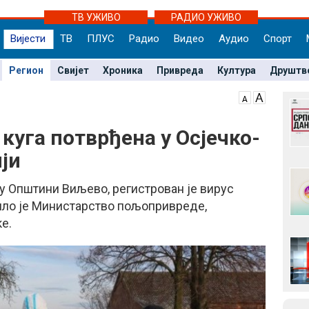
ТВ УЖИВО
РАДИО УЖИВО
Вијести
ТВ
ПЛУС
Радио
Видео
Аудио
Спорт
Регион
Свијет
Хроника
Привреда
Култура
Друштв
куга потврђена у Осјечко-
ји
 у Општини Виљево, регистрован је вирус
ило је Министарство пољопривреде,
е.