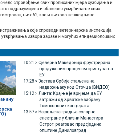
апочело спровођење свих прописаних мјера сузбијања и
, што подразумијева и обавезно усмрћивање свих
регистрован, њих 62, као и њихово нешкодљиво
 истраживања које спроводи ветеринарска инспекција
 утврђивања извора заразе и могућих епидемиолошких
10:21 >
Сјеверна Македонија фрустрирана
продуженим процесом приступања
ЕУ
17:28 >
Застава Србије спаљена на
надвожњаку код Оточца (ВИДЕО)
15:12 >
Линта: Крајње је вријеме да ЕУ
ланину
затражи од Хрватске забрану
,
Томпсонових концерата
орска
13:57 >
Најављена градња соларне
ТО)
електране у близни Манастира
Острог, реаговао предсједник
општине Даниловград