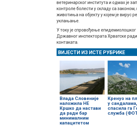
ветеринарског института и одмах је з
контроле болести у складу са законом
животиња на објекту у којем је вирус 
уклањање.
У току је спровођење епидемиолошког
Државног инспектората Хрватске ради
контаката.
ВИЈЕСТИ ИЗ ИСТЕ РУБРИКЕ
Влада Словеније
Кренуо на п
наложила НЕ
у сандалама
Кршко да настави
спасила га Г
да ради бар
служба (ФО
минималним
капацитетом