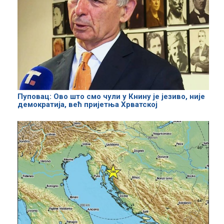
Пуповац: Ово што смо чули у Книну је језиво, није
демократија, већ пријетња Хрватској