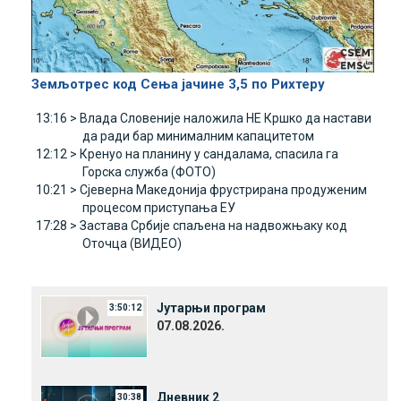
Земљотрес код Сења јачине 3,5 по Рихтеру
13:16 >
Влада Словеније наложила НЕ Кршко да настави
да ради бар минималним капацитетом
12:12 >
Кренуо на планину у сандалама, спасила га
Горска служба (ФОТО)
10:21 >
Сјеверна Македонија фрустрирана продуженим
процесом приступања ЕУ
17:28 >
Застава Србије спаљена на надвожњаку код
Оточца (ВИДЕО)
Јутарњи програм
3:50:12
07.08.2026.
Дневник 2
30:38