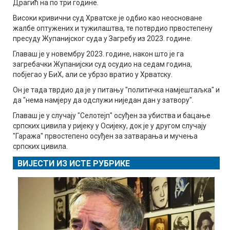
Драгић на по три године.
Високи кривични суд Хрватске је одбио као неосноване
жалбе оптужених и тужилаштва, те потврдио првостепену
пресуду Жупанијског суда у Загребу из 2023. године.
Главаш је у новембру 2023. године, након што је га
загребачки Жупанијски суд осудио на седам година,
побјегао у БиХ, али се убрзо вратио у Хрватску.
Он је тада тврдио да је у питању "политичка намјештаљка" и
да "нема намјеру да одслужи ниједан дан у затвору".
Главаш је у случају "Селотејп" осуђен за убиства и бацање
српских цивила у ријеку у Осијеку, док је у другом случају
"Гаража" првостепено осуђен за затварања и мучења
српских цивила.
ВИЈЕСТИ ИЗ ИСТЕ РУБРИКЕ