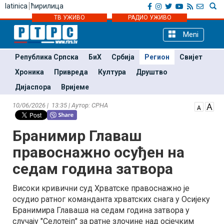
latinica
ћирилица
ТВ УЖИВО
РАДИО УЖИВО
Meni
Република Српска
БиХ
Србија
Регион
Свијет
Хроника
Привреда
Култура
Друштво
Дијаспора
Вријеме
10/06/2026 | 13:35 | Аутор: СРНА
Бранимир Главаш
правоснажно осуђен на
седам година затвора
Високи кривични суд Хрватске правоснажно је
осудио ратног команданта хрватских снага у Осијеку
Бранимира Главаша на седам година затвора у
случају "Селотејп" за ратне злочине над осјечким