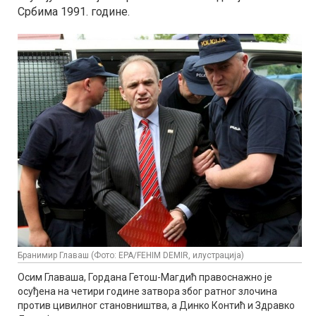
Србима 1991. године.
Бранимир Главаш (Фото: EPA/FEHIM DEMIR, илустрација)
Осим Главаша, Гордана Гетош-Магдић правоснажно је
осуђена на четири године затвора због ратног злочина
против цивилног становништва, а Динко Контић и Здравко