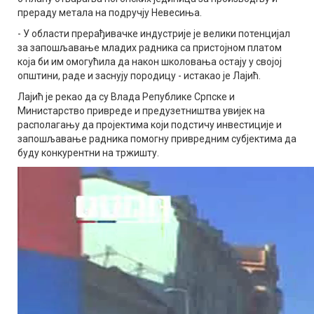
прераду метала на подручју Невесиња.
- У области прерађивачке индустрије је велики потенцијал
за запошљавање младих радника са пристојном платом
која би им омогућила да након школовања остају у својој
општини, раде и заснују породицу - истакао је Лајић.
Лајић је рекао да су Влада Републике Српске и
Министарство привреде и предузетништва увијек на
располагању да пројектима који подстичу инвестиције и
запошљавање радника помогну привредним субјектима да
буду конкурентни на тржишту.