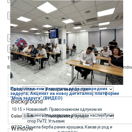
descriptions off
, selected
Subtitles
subtitles settings
, opens subtitles settings dialog
subtitles off
, selected
Audio Track
Fullscreen
This is a modal window.
Beginning of dialog window. Escape will cancel and close the windo
Text
Представљени резултати рада привредних
Color
Transparency
задруга; Акценат на новој дигиталној платформи
"Моја задруга" (ВИДЕО)
Background
10:15 >
Новаковић: Правоснажном одлуком из
Вашингтона затворен још један наслијеђени
Color
Transparency
спор РиТЕ Угљевик
07:32 >
Почела берба раних крушака; Какав је род и
Window