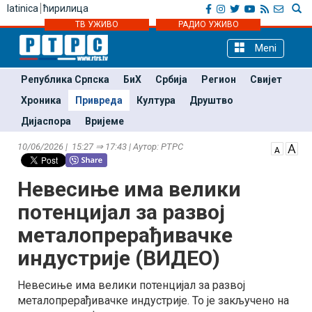
latinica
ћирилица
ТВ УЖИВО
РАДИО УЖИВО
Meni
Република Српска
БиХ
Србија
Регион
Свијет
Хроника
Привреда
Култура
Друштво
Дијаспора
Вријеме
10/06/2026 | 15:27 ⇒ 17:43 | Аутор: РТРС
Невесиње има велики
потенцијал за развој
металопрерађивачке
индустрије (ВИДЕО)
Невесиње има велики потенцијал за развој
металопрерађивачке индустрије. То је закључено на