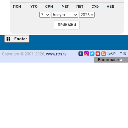
ПОН
УТО
СРИ
ЧЕТ
ПЕТ
СУБ
НЕД
Footer
|
БХРТ
|
ФТВ
Copyright © 2001-2026,
www.rtrs.tv
Врх стране