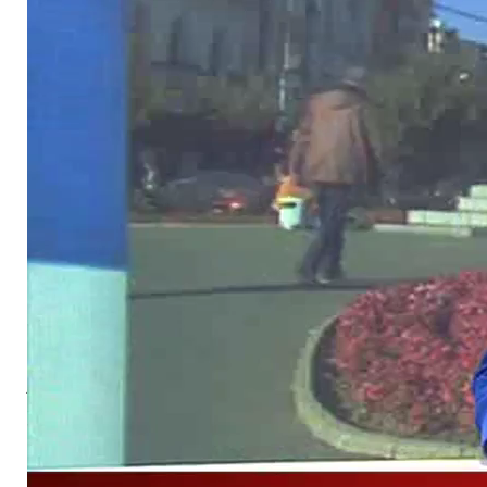
Начелник општине Невесиње Миленко Авдаловић најавио
је да ће наредних дана имати конкретну понуду од
заинтересованих инвеститора који у Невесињу желе да
улажу у металски сектор.
- Преостало је да још договоримо неке ствари у вези са
производним погоном и тржиштем, али је у овом тренутку