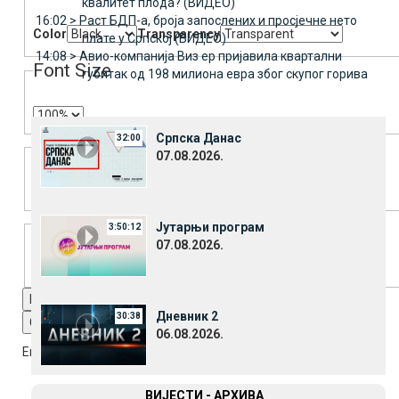
квалитет плода? (ВИДЕО)
16:02 >
Раст БДП-а, броја запослених и просјечне нето
Color
Transparency
плате у Српској (ВИДЕО)
14:08 >
Авио-компанија Виз ер пријавила квартални
Font Size
губитак од 198 милиона евра због скупог горива
Српска Данас
32:00
Text Edge Style
07.08.2026.
Font Family
Јутарњи програм
3:50:12
07.08.2026.
Reset
restore all settings to the default values
Done
Дневник 2
30:38
Close Modal Dialog
06.08.2026.
End of dialog window.
ВИЈЕСТИ - АРХИВА