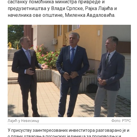
састанку помоћника министра привреде и
предузетништва у Влади Српске, Рајка Лајића и
начелника ове општине, Миленка Авдаловића.
Лајић у Невесињу
Фото: РТРС
У присуству заинтересованих инвеститора разговарано је и
о плану отварања погонских јединица за производњу и