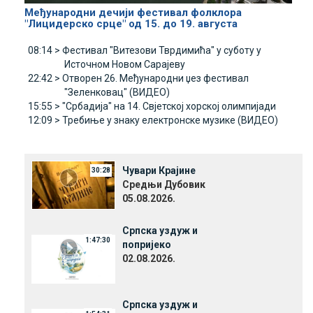
Међународни дечији фестивал фолклора
"Лицидерско срце" од 15. до 19. августа
08:14 >
Фестивал "Витезови Тврдимића" у суботу у
Источном Новом Сарајеву
22:42 >
Отворен 26. Међународни џез фестивал
"Зеленковац" (ВИДЕО)
15:55 >
"Србадија" на 14. Свјетској хорској олимпијади
12:09 >
Требиње у знаку електронске музике (ВИДЕО)
Чувари Крајине
30:28
Средњи Дубовик
05.08.2026.
Српска уздуж и
1:47:30
попријеко
02.08.2026.
Српска уздуж и