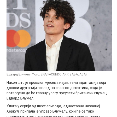
Едвард Блумел (Фото: EPA/FACUNDO ARRIZABALAGA)
Након што је прошлог мјесеца најављена адаптација која
доноси другачији поглед на славног детектива, сада је
потврђено да ће главну улогу преузети британски глумац
Едвард Блумел.
Улога у серији од шест епизода, једноставно названој
Херкул, припала је управо Блумелу, који ће се тако
придружити импресивном низу глумаца који су током