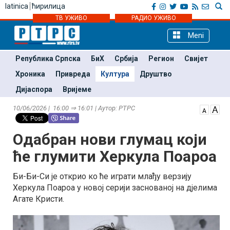
latinica
ћирилица
ТВ УЖИВО
РАДИО УЖИВО
Meni
Република Српска
БиХ
Србија
Регион
Свијет
Хроника
Привреда
Култура
Друштво
Дијаспора
Вријеме
10/06/2026 | 16:00 ⇒ 16:01 | Аутор: РТРС
Одабран нови глумац који
ће глумити Херкула Поароа
Би-Би-Си је открио ко ће играти млађу верзију
Херкула Поароа у новој серији заснованој на дјелима
Агате Кристи.