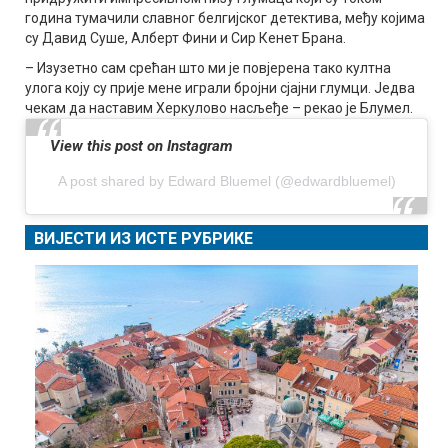
година тумачили славног белгијског детектива, међу којима
су Давид Суше, Алберт Фини и Сир Кенет Брана.
– Изузетно сам срећан што ми је повјерена тако култна
улога коју су прије мене играли бројни сјајни глумци. Једва
чекам да наставим Херкулово насљеђе – рекао је Блумел.
View this post on Instagram
A post shared by Edward Bluemel (@edwardbluemel)
ВИЈЕСТИ ИЗ ИСТЕ РУБРИКЕ