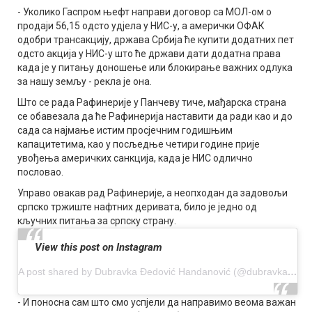
- Уколико Гаспром њефт направи договор са МОЛ-ом о
продаји 56,15 одсто удјела у НИС-у, а амерички ОФАК
одобри трансакцију, држава Србија ће купити додатних пет
одсто акција у НИС-у што ће држави дати додатна права
када је у питању доношење или блокирање важних одлука
за нашу земљу - рекла је она.
Што се рада Рафинерије у Панчеву тиче, мађарска страна
се обавезала да ће Рафинерија наставити да ради као и до
сада са најмање истим просјечним годишњим
капацитетима, као у посљедње четири године прије
увођења америчких санкција, када је НИС одлично
пословао.
Управо овакав рад Рафинерије, а неопходан да задовољи
српско тржиште нафтних деривата, било је једно од
кључних питања за српску страну.
View this post on Instagram
A post shared by Dubravka Đedović Handanović (@dubravka.djedovic)
- И поносна сам што смо успјели да направимо веома важан