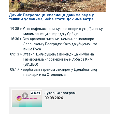
Дачић: Ватрогасци-спасиоци данима раде у
тешким условима, неће стати док има ватре
19:38 >
У понедјељак почињу преговори о утврђивању
минималне цијене рада у Србији
16:36 >
Скандалозно питање њемачког новинара
Зеленском у Београду: Како да убијемо што
више Руса
09:13 >
Стевић: Циљ рушења викендица и кућа на
Газиводама - протјеривање Срба са КиМ
(ВИДЕО)
08:17 >
Борба са ватреном стихијом у Делиблатској
пешчари и на Столовима
Јутарњи програм
2:49:01
09.08.2026.