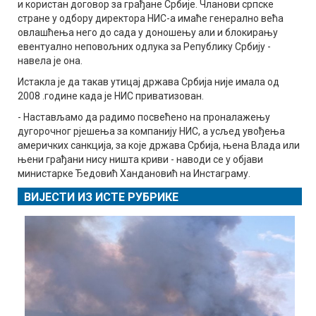
и користан договор за грађане Србије. Чланови српске
стране у одбору директора НИС-а имаће генерално већа
овлашћења него до сада у доношењу али и блокирању
евентуално неповољних одлука за Републику Србију -
навела је она.
Истакла је да такав утицај држава Србија није имала од
2008 .године када је НИС приватизован.
- Настављамо да радимо посвећено на проналажењу
дугорочног рјешења за компанију НИС, а усљед увођења
америчких санкција, за које држава Србија, њена Влада или
њени грађани нису ништа криви - наводи се у објави
министарке Ђедовић Хандановић на Инстаграму.
ВИЈЕСТИ ИЗ ИСТЕ РУБРИКЕ