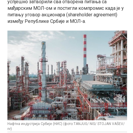
успјешно затворили сва отворена питања са
мађарским МОЛ-ом и постигли компромис када је у
питању уговор акционара (shareholder agreement)
између Републике Србије и МОЛ-а.
Нафтна индустрија Србије (НИС) (фото:TANJUG/ NIS/ STOJAN VAŠEV/
nr)