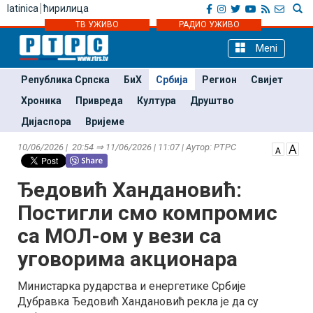
latinica
ћирилица
ТВ УЖИВО
РАДИО УЖИВО
Meni
Република Српска
БиХ
Србија
Регион
Свијет
Хроника
Привреда
Култура
Друштво
Дијаспора
Вријеме
10/06/2026 | 20:54 ⇒ 11/06/2026 | 11:07 | Аутор: РТРС
Ђедовић Хандановић:
Постигли смо компромис
са МОЛ-ом у вези са
уговорима акционара
Министарка рударства и енергетике Србије
Дубравка Ђедовић Хандановић рекла је да су