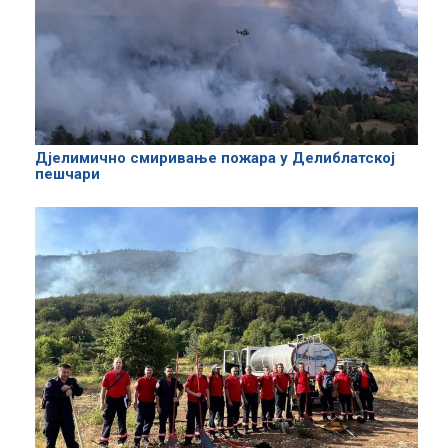
Дјелимично смиривање пожара у Делиблатској
пешчари