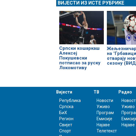
ВИЈЕСТИ ИЗ ИСТЕ РУБРИКЕ
Српски кошаркаш
Жељезничар
Алексеј
на "Грбавици
Покушевски
отварају нов
потписао за руску
сезону (ВИД
Локомотиву
Вијести
ТВ
Радио
Република
Новости
Новост
Српска
Уживо
Уживо
БиХ
Програм
Прогр
Регион
Емисије
Емисиј
Свијет
Најаве
Најаве
Спорт
Телетекст