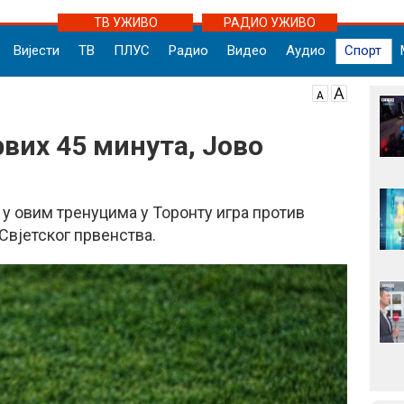
ТВ УЖИВО
РАДИО УЖИВО
Вијести
ТВ
ПЛУС
Радио
Видео
Аудио
Спорт
вих 45 минута, Јово
у овим тренуцима у Торонту игра против
Свјетског првенства.