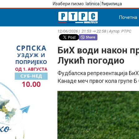
Изабери писмо:
latinica
ћирилица
Почетна
12/06/2026 | 21:53 ⇒ 22:58 | Аутор: РТРС
БиХ води након пр
Лукић погодио
Фудбалска репрезентација БиХ 
Канаде меч првог кола групе Б 