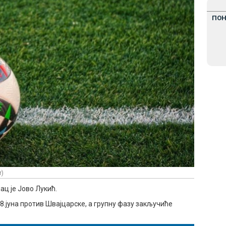
ПО
r)
ац је Јово Лукић.
8.јуна против Швајцарске, а групну фазу закључиће