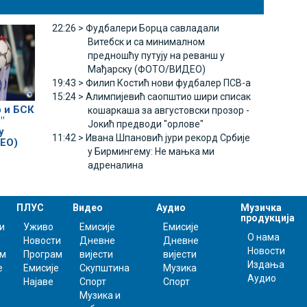
22:26 >
Фудбалери Борца савладали
Витебск и са минималном
предношћу путују на реванш у
Мађарску (ФОТО/ВИДЕО)
19:43 >
Филип Костић нови фудбалер ПСВ-а
15:24 >
Алимпијевић саопштио шири списак
 и БСК
кошаркаша за августовски прозор -
"
Јокић предводи "орлове"
у
11:42 >
Ивана Шпановић јури рекорд Србије
ЕО)
у Бирмингему: Не мањка ми
адреналина
ПЛУС
Видео
Аудио
Музичка
продукција
и
Уживо
Емисије
Емисије
О нама
Новости
Дневне
Дневне
Новости
ам
Програм
вијести
вијести
Издања
е
Емисије
Скупштина
Музика
Аудио
Најаве
Спорт
Спорт
Музика и