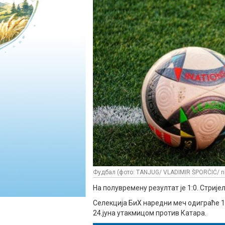
Фудбал (фото: TANJUG/ VLADIMIR ŠPORČIĆ/ n
На полувремену резултат је 1:0. Стријел
Селекција БиХ наредни меч одиграће 1
24.јуна утакмицом против Катара.