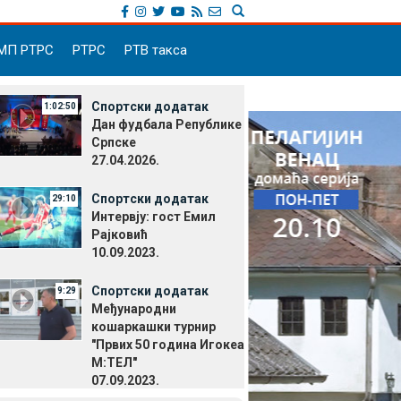
МП РТРС
РТРС
РТВ такса
Спортски додатак
1:02:50
Дан фудбала Републике
Српске
27.04.2026.
Спортски додатак
29:10
Интервју: гост Емил
Рајковић
10.09.2023.
Спортски додатак
9:29
Међународни
кошаркашки турнир
"Првих 50 година Игокеа
М:ТЕЛ"
07.09.2023.