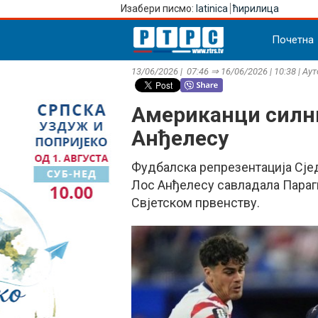
Изабери писмо:
latinica
ћирилица
Почетна
13/06/2026 | 07:46 ⇒ 16/06/2026 | 10:38 | Ау
Американци силни
Анђелесу
Фудбалска репрезентација Сје
Лос Анђелесу савладала Парагв
Свјетском првенству.