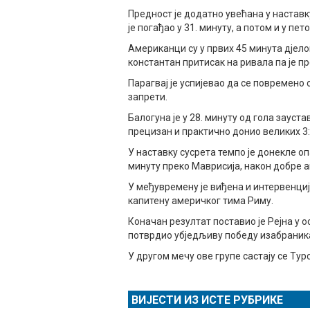
Предност је додатно увећана у наставку 
је погађао у 31. минуту, а потом и у п
Американци су у првих 45 минута дјел
константан притисак на ривала па је п
Парагвај је успијевао да се повремено 
запрети.
Балогуна је у 28. минуту од гола зауст
прецизан и практично донио великих 3:
У наставку сусрета темпо је донекле опа
минуту преко Маврисија, након добре а
У међувремену је виђена и интервенциј
капитену америчког тима Риму.
Коначан резултат поставио је Рејна у 
потврдио убједљиву победу изабраник
У другом мечу ове групе састају се Тур
ВИЈЕСТИ ИЗ ИСТЕ РУБРИКЕ