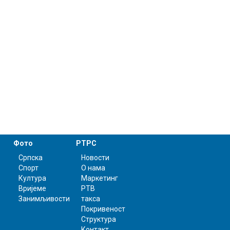
Фото
РТРС
Српска
Новости
Спорт
О нама
Култура
Маркетинг
Вријеме
РТВ
Занимљивости
такса
Покривеност
Структура
Контакт