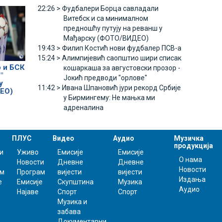
22:26 >
Фудбалери Борца савладали
Витебск и са минималном
предношћу путују на реванш у
Мађарску (ФОТО/ВИДЕО)
19:43 >
Филип Костић нови фудбалер ПСВ-а
15:24 >
Алимпијевић саопштио шири списак
 и БСК
кошаркаша за августовски прозор -
"
Јокић предводи "орлове"
у
11:42 >
Ивана Шпановић јури рекорд Србије
ЕО)
у Бирмингему: Не мањка ми
адреналина
ПЛУС
Видео
Аудио
Музичка
продукција
и
Уживо
Емисије
Емисије
О нама
Новости
Дневне
Дневне
Новости
ам
Програм
вијести
вијести
Издања
е
Емисије
Скупштина
Музика
Аудио
Најаве
Спорт
Спорт
Музика и
забава
Документарни