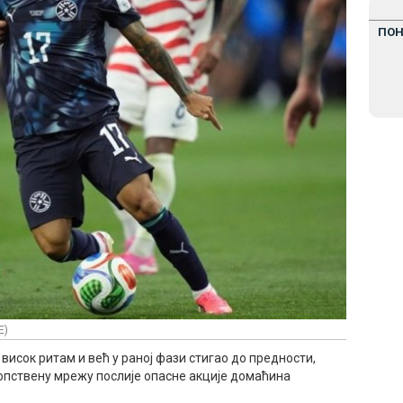
ПО
E)
висок ритам и већ у раној фази стигао до предности,
опствену мрежу послије опасне акције домаћина