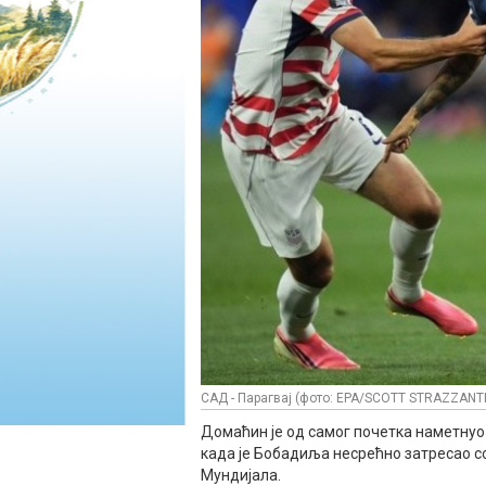
САД - Парагвај (фото: EPA/SCOTT STRAZZANT
Домаћин је од самог почетка наметнуо 
када је Бобадиља несрећно затресао с
Мундијала.