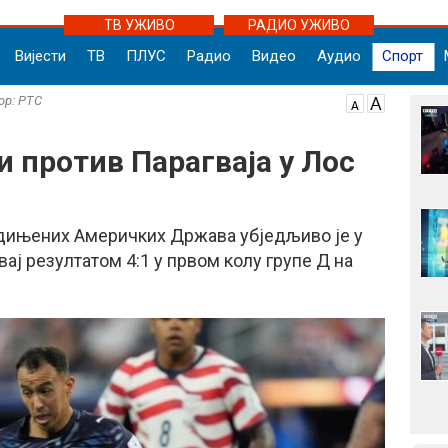
ТВ УЖИВО
РАДИО УЖИВО
Вијести
ТВ
ПЛУС
Радио
Видео
Аудио
Спорт
тор: РТС
 против Парагваја у Лос
дињених Америчких Држава убједљиво је у
ај резултатом 4:1 у првом колу групе Д на