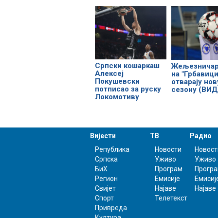
Српски кошаркаш
Жељезничар
Алексеј
на "Грбавици
Покушевски
отварају нов
потписао за руску
сезону (ВИД
Локомотиву
Вијести
ТВ
Радио
Република
Новости
Новост
Српска
Уживо
Уживо
БиХ
Програм
Прогр
Регион
Емисије
Емисиј
Свијет
Најаве
Најаве
Спорт
Телетекст
Привреда
Култура