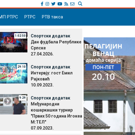
МП РТРС
РТРС
РТВ такса
Спортски додатак
1:02:50
Дан фудбала Републике
Српске
27.04.2026.
Спортски додатак
29:10
Интервју: гост Емил
Рајковић
10.09.2023.
Спортски додатак
9:29
Међународни
кошаркашки турнир
"Првих 50 година Игокеа
М:ТЕЛ"
07.09.2023.