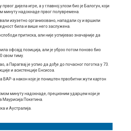
првог дијела игре, а у главној улози био је Балогун, који
етом минуту надокнаде првог полувремена.
овали изузетно организовано, нападали су и вршили
редност била и више него заслужена.
ослободи притиска, али није успијевао значајније да
авила офсајд позиција, али је убрзо потом поново био
0 свом тиму.
о, а Парагвај је успио да дође до почасног поготка у 73.
кције и асистенције Енсисоа.
а ВАР-а након које је поништен првобитни жути картон
осмом минуту надокнаде, прецизним ударцем који је
а Маурисија Покетина.
ска и Аустралија.