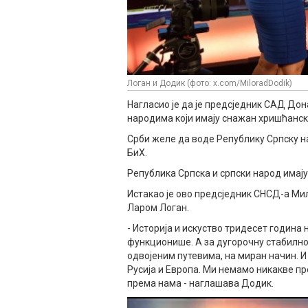
Логан и Додик (фото: x.com/MiloradDodik)
Нагласио је да је предсједник САД Дон
народима који имају снажан хришћанск
Срби желе да воде Републику Српску на
БиХ.
Република Српска и српски народ имај
Истакао је ово предсједник СНСД-а М
Ларом Логан.
- Историја и искуство тридесет година
функционише. А за дугорочну стабилно
одвојеним путевима, на миран начин. 
Русија и Европа. Ми немамо никакве пр
према нама - наглашава Додик.