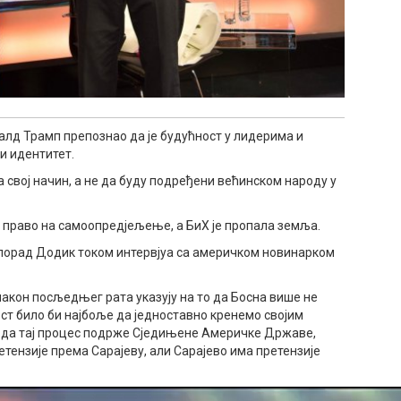
алд Трамп препознао да је будућност у лидерима и
и идентитет.
 свој начин, а не да буду подређени већинском народу у
у право на самоопредјељење, а БиХ је пропала земља.
илорад Додик током интервјуа са америчком новинарком
 након посљедњег рата указују на то да Босна више не
ст било би најбоље да једноставно кренемо својим
И да тај процес подрже Сједињене Америчке Државе,
етензије према Сарајеву, али Сарајево има претензије