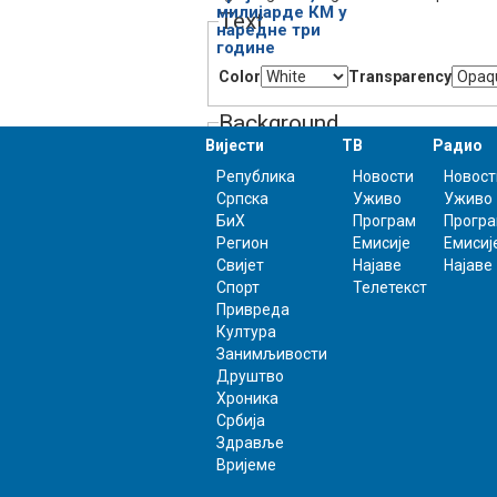
милијарде КМ у
Text
наредне три
године
Color
Transparency
Background
Вијести
ТВ
Радио
Република
Новости
Новост
Color
Transparency
Српска
Уживо
Уживо
Window
БиХ
Програм
Прогр
Регион
Емисије
Емисиј
Свијет
Најаве
Најаве
Color
Transparency
Спорт
Телетекст
Привреда
Font Size
Култура
Занимљивости
Друштво
Хроника
Text Edge Style
Србија
Здравље
Вријеме