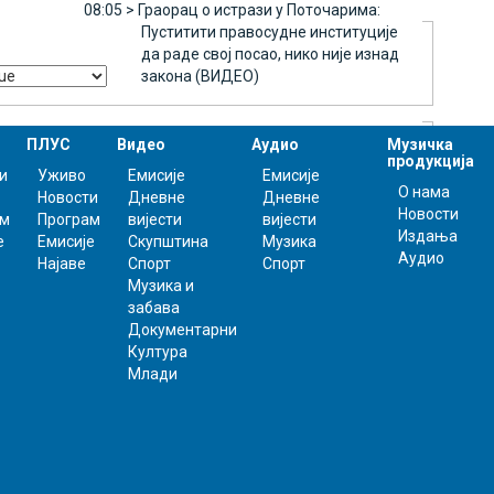
08:05 >
Граорац о истрази у Поточарима:
Пуститити правосудне институције
да раде свој посао, нико није изнад
закона (ВИДЕО)
ПЛУС
Видео
Аудио
Музичка
продукција
и
Уживо
Емисије
Емисије
О нама
Новости
Дневне
Дневне
Новости
ам
Програм
вијести
вијести
Издања
е
Емисије
Скупштина
Музика
Аудио
Најаве
Спорт
Спорт
Музика и
забава
Документарни
Култура
Млади