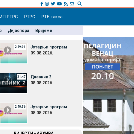
МП РТРС
РТРС
РТВ такса
о
Дијаспора
Вријеме
Јутарњи програм
2:49:01
09.08.2026.
Дневник 2
31:47
08.08.2026.
Јутарњи програм
2:48:56
08.08.2026.
ВИЈЕСТИ - АРХИВА