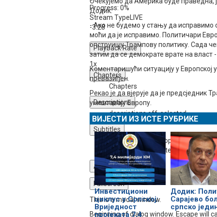
Очекујемо да Америка буде праведна, ј
Progress
: 0%
Додик.
Stream Type
LIVE
- Ако не будемо у стању да исправимо
-3:28
моћи да је исправимо. Политичари Европ
опструишу Трампову политику. Сада чек
Playback Rate
затим да се демократе врате на власт -
1x
Коментаришући ситуацију у Европској уни
Chapters
превазиђен.
Chapters
Рекао је да вјерује да је предсједник 
Descriptions
уништавају Европу.
descriptions off
, selected
ВИЈЕСТИ ИЗ ИСТЕ РУБРИКЕ
Subtitles
subtitles settings
, opens subtitles s
subtitles off
, selected
Audio Track
Fullscreen
Инвестициони
Додик: Поли
циклус у Српској:
Сарајево бо
This is a modal window.
Вриједност
српско једи
Beginning of dialog window. Escape will c
пројеката 7,4