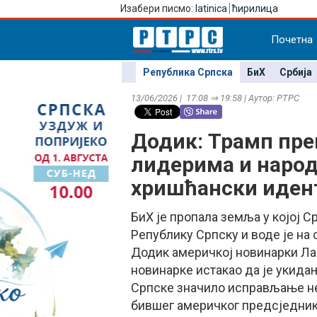
Изабери писмо:
latinica
ћирилица
Почетна
Република Српска
БиХ
Србија
13/06/2026 | 17:08 ⇒ 19:58 | Аутор: РТРС
Додик: Трамп преп
лидерима и народ
хришћански иден
БиХ је пропала земља у којој С
Републику Српску и воде је на
Додик америчкој новинарки Лар
новинарке истакао да је укида
Српске значило исправљање не
бившег америчког предсједника