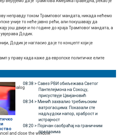
ер верујемо да је Трампова Америка праведна, рекао је
 ову неправду током Трамповог мандата, никада нећемо
ске уније то неће јавно рећи, али покушавају да
ају још двије и по године до краја Трамповог мандата, а
 увјерава Додик.
ји, Додик је нагласио да је то концепт који је
Трамп у праву када каже да европске политичке елите
08:38 >
Савез РВИ обиљежава Светог
ettings dialog
Пантелејмона на Сокоцу,
присуствује Цвијановић
08:34 >
Минић захвалио требињским
ватрогасцима: Показали сте
надљудски напор, храброст и
тичко
истрајност
ли
08:20 >
Појачан саобраћај на граничним
нство
прелазима
ancel and close the window.