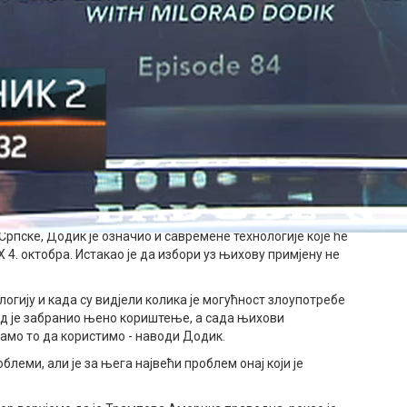
 администрације уводиле руководству Републике Српске,
рби за њена институционална права, рекао је Додик.
а Бајдена подржавале су високог представника и
ски суд који није у складу са Уставом. Не постоје уставне
. Онда су они поставили Бошњаке муслимане за судије.
а у рату, који су наравно доносили пресуде на основу
 процесуиран за неки измишљени кривични прекршај. Не
епоштовање високог представника - казао је Додик.
Српске, Додик је означио и савремене технологије које ће
 4. октобра. Истакао је да избори уз њихову примјену не
логију и када су видјели колика је могућност злоупотребе
суд је забранио њено кориштење, а сада њихови
амо то да користимо - наводи Додик.
блеми, али је за њега највећи проблем онај који је