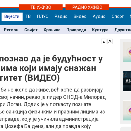
ТВ УЖИВО
РАДИО УЖИВО
Вијести
ТВ
ПЛУС
Радио
Видео
Аудио
Спорт
Регион
Свијет
Хроника
Привреда
Култура
Друштв
ознао да је будућност у
има који имају снажан
титет (ВИДЕО)
рби не желе да живе, већ хоће да развијају
 свој начин, рекао је лидер СНСД-а Милорад
и Логан. Додик је у поткасту познате
ње санкција физичким и правним лицима из
правде, коју је учинила администрација
 Џозефа Бајдена, али да правда коју