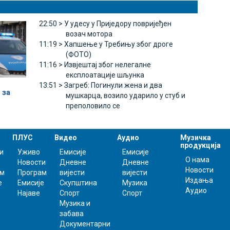
22:50 >
У удесу у Приједору повријеђен
возач мотора
11:19 >
Хапшење у Требињу због дроге
(ФОТО)
11:16 >
Извјештај због нелегалне
експлоатације шљунка
13:51 >
Загреб: Погинули жена и два
 за
мушкарца, возило ударило у стуб и
преполовило се
ПЛУС
Видео
Аудио
Музичка
продукција
и
Уживо
Емисије
Емисије
О нама
Новости
Дневне
Дневне
Новости
ам
Програм
вијести
вијести
Издања
е
Емисије
Скупштина
Музика
Аудио
Најаве
Спорт
Спорт
Музика и
забава
Документарни