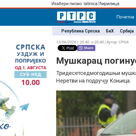
Изабери писмо:
latinica
ћирилица
Почетна
Република Српска
БиХ
Србија
13/06/2026 | 20:40 ⇒ 20:40 | Аутор: СРНА
Мушкарац погинуо
Тридесетседмогодишњи мушкара
Неретви на подручју Коњица.