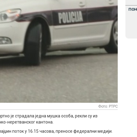
ПО
Фото: РТРС
но је страдала једна мушка особа, рекли су из
ко-неретванског кантона.
ајџин поток у 16.15 часова, преносе федерални медији.