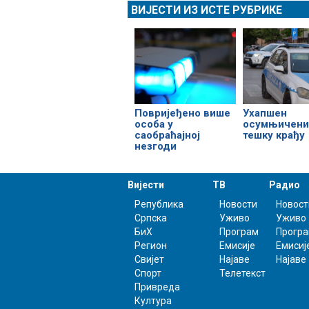
ВИЈЕСТИ ИЗ ИСТЕ РУБРИКЕ
Повријеђено више
Ухапшен
особа у
осумњичени
саобраћајној
тешку крађу
незгоди
Вијести
ТВ
Радио
Република
Новости
Новост
Српска
Уживо
Уживо
БиХ
Програм
Прогр
Регион
Емисије
Емисиј
Свијет
Најаве
Најаве
Спорт
Телетекст
Привреда
Култура