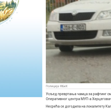
Полиција ФБиХ
Усљед превртања чамца за рафтинг смрт
Оперативног центра МУП-а Херцеговач
Несрећа се догодила на локалитету Кал