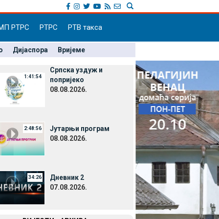
МП РТРС
РТРС
РТВ такса
о
Дијаспора
Вријеме
Српска уздуж и
1:41:54
попријеко
08.08.2026.
Јутарњи програм
2:48:56
08.08.2026.
Дневник 2
34:26
07.08.2026.