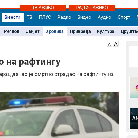
ТВ УЖИВО
РАДИО УЖИВО
Вијести
ТВ
ПЛУС
Радио
Видео
Аудио
Спорт
Регион
Свијет
Хроника
Привреда
Култура
Друштв
 на рафтингу
ц данас је смртно страдао на рафтингу на