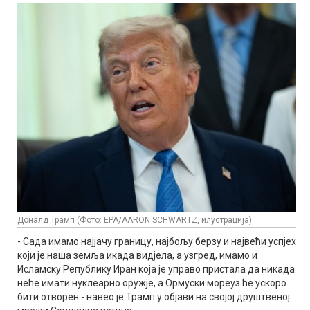
Доналд Трамп (Фото: EPA/AARON SCHWARTZ, илустрација)
- Сада имамо најјачу границу, најбољу берзу и највећи успјех
који је наша земља икада видјела, а узгред, имамо и
Исламску Републику Иран која је управо пристала да никада
неће имати нуклеарно оружје, а Ормуски мореуз ће ускоро
бити отворен - навео је Трамп у објави на својој друштвеној