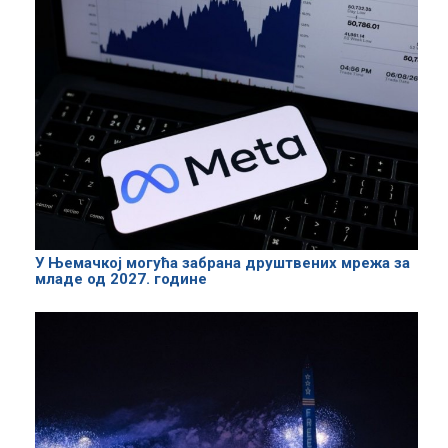
У Њемачкој могућа забрана друштвених мрежа за
младе од 2027. године