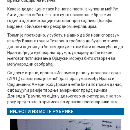
мрежи Социјална истина.
Како је додао, цене гаса ће нагло пасти, а куповна моћ ће
бити далеко већа него што су то показивале бројке из
година администрације његовог претходника Џозефа
Бајдена, обиљежених рекордном инфлацијом.
Трамп је претходно, у суботу, најавио да би нови споразум
између Вашингтона и Техерана требало да буде потписан
данас и оценио да ће тим документом бити онемогућено да
Иран дође до нуклеарног оружја, уз најаву да ће након
његовог потписивања Ормуски мореуз бити отворен за
међународни саобраћај.
Са друге стране, иранска Исламска револуционарна гарда
(ИРГЦ) саопштила је синоћ да споразум између Ирана и
Сједињених Америчких Држава неће бити потписан данас,
одбацујући раније тврдње америчког предсједника
Доналда Трампа, уз оцјену да његово инсистирање на том
року представља притисак на ирански преговарачки тим.
ВИЈЕСТИ ИЗ ИСТЕ РУБРИКЕ