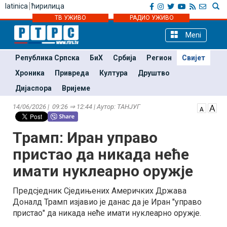
latinica
ћирилица
ТВ УЖИВО
РАДИО УЖИВО
Meni
Република Српска
БиХ
Србија
Регион
Свијет
Хроника
Привреда
Култура
Друштво
Дијаспора
Вријеме
14/06/2026 | 09:26 ⇒ 12:44 | Аутор: ТАНЈУГ
Трамп: Иран управо
пристао да никада неће
имати нуклеарно оружје
Предсједник Сједињених Америчких Држава
Доналд Трамп изјавио је данас да је Иран "управо
пристао" да никада неће имати нуклеарно оружје.