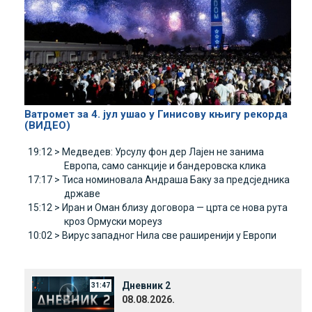
Ватромет за 4. јул ушао у Гинисову књигу рекорда
(ВИДЕО)
19:12 >
Медведев: Урсулу фон дер Лајен не занима
Европа, само санкције и бандеровска клика
17:17 >
Тиса номиновала Андраша Баку за предсједника
државе
15:12 >
Иран и Оман близу договора — црта се нова рута
кроз Ормуски мореуз
10:02 >
Вирус западног Нила све раширенији у Европи
Дневник 2
31:47
08.08.2026.