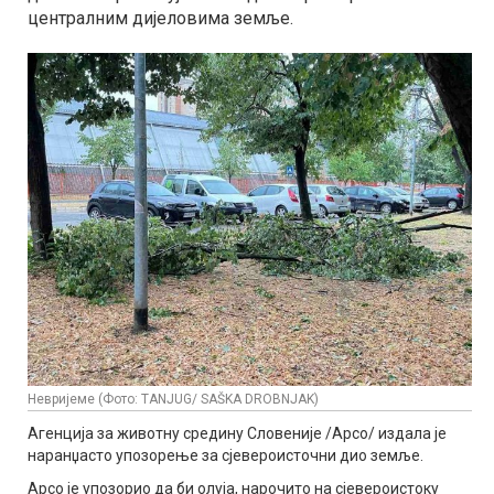
централним дијеловима земље.
Невријеме (Фото: TANJUG/ SAŠKA DROBNJAK)
Агенција за животну средину Словеније /Арсо/ издала је
наранџасто упозорење за сјевероисточни дио земље.
Арсо је упозорио да би олуја, нарочито на сјевероистоку