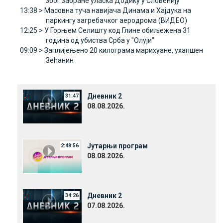
због забране уласка Додику у Словенију
13:38 >
Масовна туча навијача Динама и Хајдука на
паркингу загребачког аеродрома (ВИДЕО)
12:25 >
У Горњем Селишту код Глине обиљежена 31
година од убиства Срба у "Олуји"
09:09 >
Заплијењено 20 килограма марихуане, ухапшен
Зећанин
Дневник 2
31:47
08.08.2026.
Јутарњи програм
2:48:56
08.08.2026.
Дневник 2
34:26
07.08.2026.