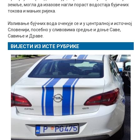
земље, могла да изазове нагли пораст водостаја бујичних
токова и мањих ријека.
Изливање бујчних вода очекује се и у централној и источној
Словенији, посебно у сливовима средње и доње Саве,
Савиње и Драве.
ВИЈЕСТИ ИЗ ИСТЕ РУБРИКЕ