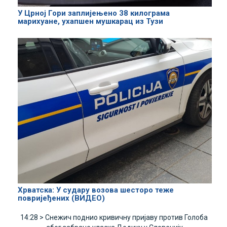
У Црној Гори заплијењено 38 килограма
марихуане, ухапшен мушкарац из Тузи
Хрватска: У судару возова шесторо теже
повријеђених (ВИДЕО)
14:28 >
Снежич поднио кривичну пријаву против Голоба