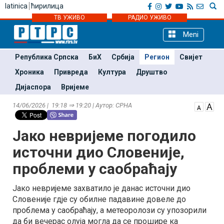
latinica
ћирилица
ТВ УЖИВО
РАДИО УЖИВО
Meni
Република Српска
БиХ
Србија
Регион
Свијет
Хроника
Привреда
Култура
Друштво
Дијаспора
Вријеме
14/06/2026 | 19:18 ⇒ 19:20 | Аутор: СРНА
Јако невријеме погодило
источни дио Словеније,
проблеми у саобраћају
Јако невријеме захватило је данас источни дио
Словеније гдје су обилне падавине довеле до
проблема у саобраћају, а метеоролози су упозорили
да би вечерас олуја могла да се прошире ка