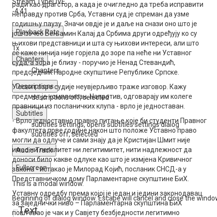
Stream Type
LIVE
ради као драгстор, а када је очигледно да треба исправити
-4:41
неправду против Срба, Уставни суд је спреман да узме
годишњу паузу. Значи овдје је и даље на снази оно што је
Playback Rate
још почео Бењамин Калај да Србима други одређују ко су
њихови представници и шта су њихови интереси, али што
1x
се каже ничија није горјела до зоре па неће ни Уставног
Chapters
суда, а зора је близу - поручио је Ненад Стевандић,
Chapters
предсједник Народне скупштине Републике Српске.
Descriptions
У освит зоре судије неувјерљиво траже изговор. Кажу
предмет је комплексан. Напротив, одговарају им колеге
descriptions off
, selected
правници из посланичких клупа - врло је једноставан.
Subtitles
- Врло једноставно правно питање које би студенти Правног
subtitles settings
, opens subtitles settings dialog
факултета прве године након што положе Уставно право
subtitles off
, selected
могли да одлуче и сами знају да је Кристијан Шмит није
имао ни легалитет ни легитимитет, нити надлежност да
Audio Track
доноси било какве одлуке као што је измјена Кривичног
Fullscreen
закона - истакао је Милорад Којић, посланик СНСД-а у
Представничком дому Парламентарне скупштине БиХ.
This is a modal window.
Уставну одредбу према којој је један и једини законодавац
Beginning of dialog window. Escape will cancel and close the windo
за заједнички ниво – Парламентарна скупштина БиХ
Text
поштовао је чак и у Савјету безбједности легитимно