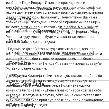
изабрани Педи Ешдаун. И његови претходници и
сљедбеници који су за свако наметнуто законско рјешење,
Color
Transparency
ако не другачије а оно уцјенама и притисцима, инсистирали
да се "потврди" у бх. Парламенту. Нелегитимни Шмит ни
Background
толико се није "потрудио". Стога без правног основа није и
не може бити и црвени картон који је добио. А они који су
Color
Transparency
имали храброст да му га покажу, вјерују да једини исход у
Уставном суду може да буде – уважавање мишљења
Window
највишег законодавног тијела.
- Надамо се да ће Уставни суд схватити значај оваквог
Color
Transparency
закључка да нико други сем овога Дома не може доносити
законе у БиХ па био то високи представник или било ко
Font Size
други - рекао је Милан Петковић, замјеник предсједавајућег
Уставноправне комисије.
До краја јуна Кристијан Шмит, не својом вољом, требало би
да напусти БиХ. Да ли то чекају услужне му судије па да
Text Edge Style
апелацију уврсте на дневни ред!? Позитивна одлука
означила би почетак чишћења правног хаоса који иза себе
оставља. Негативна, међутим, гажење не само Устава што
судијама не би било први пут, већ и јединог бх. законодавца,
Font Family
што би ипак био преседан.