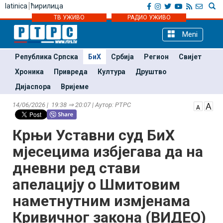
latinica
ћирилица
ТВ УЖИВО
РАДИО УЖИВО
Meni
Република Српска
БиХ
Србија
Регион
Свијет
Хроника
Привреда
Култура
Друштво
Дијаспора
Вријеме
14/06/2026 | 19:38 ⇒ 20:07 | Аутор: РТРС
Крњи Уставни суд БиХ
мјесецима избјегава да на
дневни ред стави
апелацију о Шмитовим
наметнутним измјенама
Кривичног закона (ВИДЕО)