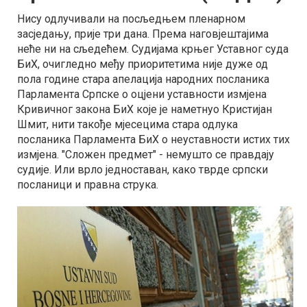
Нису одлучивали на посљедњем пленарном
засједању, прије три дана. Према наговјештајима
неће ни на сљедећем. Судијама крњег Уставног суда
БиХ, очигледно међу приоритетима није дуже од
пола године стара апелација народних посланика
Парламента Српске о оцјени уставности измјена
Кривичног закона БиХ које је наметнуо Кристијан
Шмит, нити такође мјесецима стара одлука
посланика Парламента БиХ о неуставности истих тих
измјена. "Сложен предмет" - немушто се правдају
судије. Или врло једноставан, како тврде српски
посланици и правна струка.