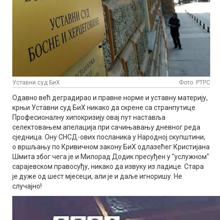
Уставни суд БиХ
Фото: РТРС
Одавно већ деградирао и правне норме и уставну материју,
крњи Уставни суд БиХ никако да скрене са странпутице.
Професионалну хипокризију овај пут наставља
селектовањем апелација при сачињавању дневног реда
сједница. Ону СНСД-ових посланика у Народној скупштини,
о вршљању по Кривичном закону БиХ одлазећег Кристијана
Шмита због чега је и Милорад Додик пресуђен у "услужном"
сарајевском правосуђу, никако да извуку из ладице. Стара
је дуже од шест мјесеци, али је и даље игноришу. Не
случајно!