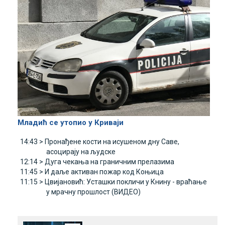
Младић се утопио у Криваји
14:43 >
Пронађене кости на исушеном дну Саве,
асоцирају на људске
12:14 >
Дуга чекања на граничним прелазима
11:45 >
И даље активан пожар код Коњица
11:15 >
Цвијановић: Усташки покличи у Книну - враћање
у мрачну прошлост (ВИДЕО)