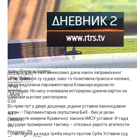
- Ово одуговлачење тумачим на начин да они што касније
одлуку доносу, да не постоји довољно времена да се уради
ревизија пресуде Милораду Додику која би му омогућила да
се кандидује на изборима за предсједника Републике -
рекао је Срђан Мазалица, посланик у Народној скупштини
Републике Српске и супотписник апелације.
Да судије баш и нису имале намјеру дуготрајног
игнорисања посланичке апелације доказ је и допис
Уставноправној комисији Парламента БиХ упућен још 7.
Video Player is loading.
јануара, дакле свега неколико дана након запримљеног
Play Video
акта. Тражиле су судије, како то позитивна пракса и налаже,
да се надлежна парламентарна Комисија изјасни по
Play
апелацији. Но нису очекивали историјски црвени картон за
Mute
Шмита и његове умотворине.
0:00
По први пут у двије деценије, једини уставни законодавни
/
орган – Парламентарна скупштина БиХ - био је јасан.
4:41
Наметнуте измјене Кривичног закона НИСУ уставне. И тада
Loaded
:
су судије промијениле тактику – отезање умјесто агилности.
0%
Progress
: 0%
- Очигледно да када треба нешто против Срба Уставни суд