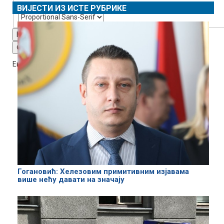
ВИЈЕСТИ ИЗ ИСТЕ РУБРИКЕ
Reset
restore all settings to the default values
Done
Close Modal Dialog
End of dialog window.
Гогановић: Хелезовим примитивним изјавама
више нећу давати на значају