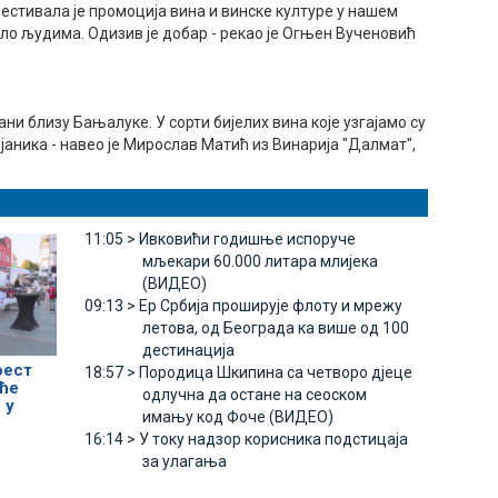
естивала је промоција вина и винске културе у нашем
ло људима. Одизив је добар - рекао је Огњен Вученовић
ни близу Бањалуке. У сорти бијелих вина које узгајамо су
јаника - навео је Мирослав Матић из Винарија "Далмат",
11:05 >
Ивковићи годишње испоруче
мљекари 60.000 литара млијека
(ВИДЕО)
09:13 >
Ер Србија проширује флоту и мрежу
летова, од Београда ка више од 100
дестинација
фест
18:57 >
Породица Шкипина са четворо дјеце
ће
одлучна да остане на сеоском
 у
имању код Фоче (ВИДЕО)
16:14 >
У току надзор корисника подстицаја
за улагања