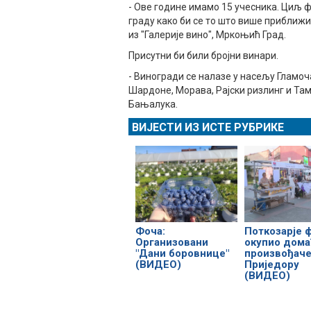
- Ове године имамо 15 учесника. Циљ ф
граду како би се то што више приближи
из "Галерије вино", Мркоњић Град.
Присутни би били бројни винари.
- Виногради се налазе у насељу Гламоча
Шардоне, Морава, Рајски ризлинг и Там
Бањалука.
ВИЈЕСТИ ИЗ ИСТЕ РУБРИКЕ
Фоча:
Поткозарје 
Организовани
окупио дома
"Дани боровнице"
произвођаче
(ВИДЕО)
Приједору
(ВИДЕО)