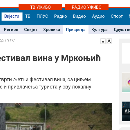
ТВ УЖИВО
РАДИО УЖИВО
Вијести
ТВ
ПЛУС
Радио
Видео
Аудио
Спорт
Регион
Свијет
Хроника
Привреда
Култура
Друштв
тор: РТРС
естивал вина у Мркоњић
тврти љетни фестивал вина, са циљем
 и привлачења туриста у ову локалну