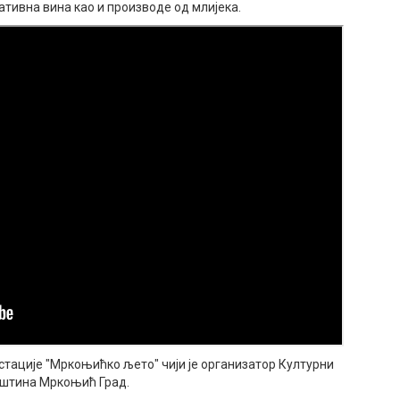
тативна вина као и производе од млијека.
тације "Мркоњићко љето" чији је организатор Културни
пштина Мркоњић Град.