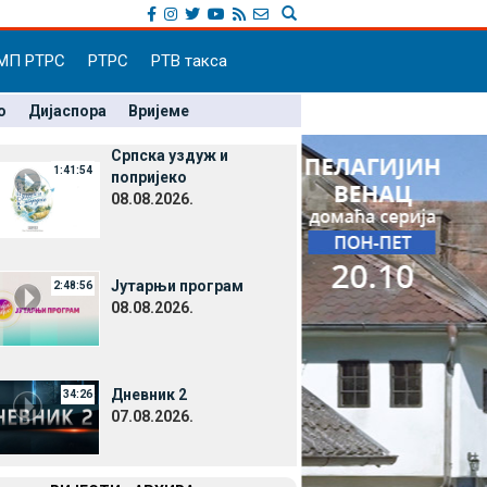
МП РТРС
РТРС
РТВ такса
о
Дијаспора
Вријеме
Српска уздуж и
1:41:54
попријеко
08.08.2026.
Јутарњи програм
2:48:56
08.08.2026.
Дневник 2
34:26
07.08.2026.