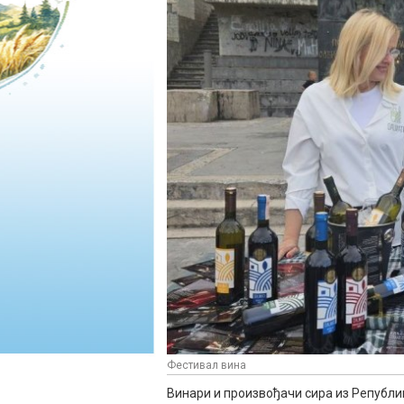
Фестивал вина
Винари и произвођачи сира из Републик