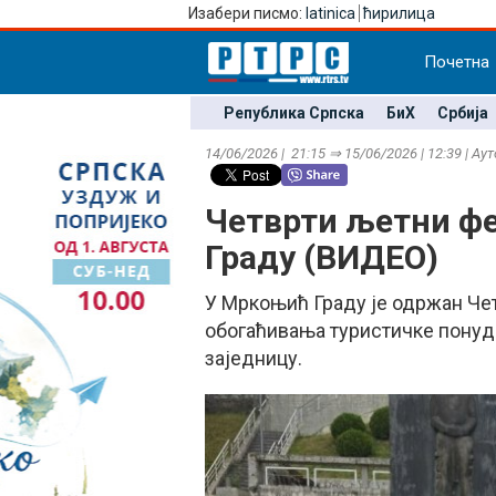
Изабери писмо:
latinica
ћирилица
Почетна
Република Српска
БиХ
Србија
14/06/2026 | 21:15 ⇒ 15/06/2026 | 12:39 | Ау
Четврти љетни ф
Граду (ВИДЕО)
У Мркоњић Граду је одржан Че
обогаћивања туристичке понуде
заједницу.