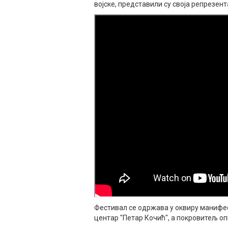
војске, представили су своја репрезен
Фестивал се одржава у оквиру манифес
центар "Петар Кочић", а покровитељ о