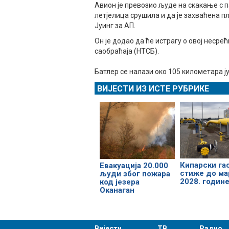
Авион је превозио људе на скакање с п
летјелица срушила и да је захваћена п
Јуинг за АП.
Он је додао да ће истрагу о овој неср
саобраћаја (НТСБ).
Батлер се налази око 105 километара ју
ВИЈЕСТИ ИЗ ИСТЕ РУБРИКЕ
Кипарски га
Евакуација 20.000
стиже до ма
људи због пожара
2028. годин
код језера
Оканаган
Вијести
ТВ
Радио