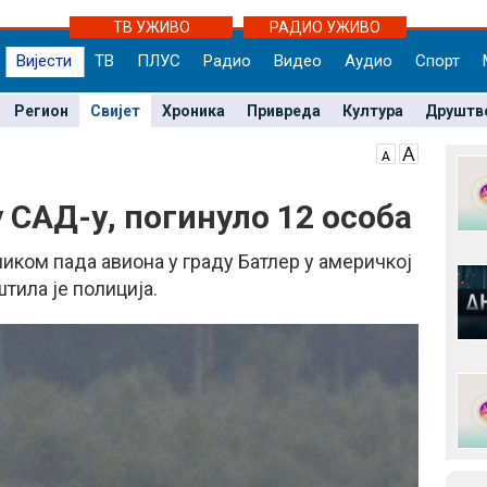
ТВ УЖИВО
РАДИО УЖИВО
Вијести
ТВ
ПЛУС
Радио
Видео
Аудио
Спорт
Регион
Свијет
Хроника
Привреда
Култура
Друштв
 САД-у, погинуло 12 особа
ликом пада авиона у граду Батлер у америчкој
тила је полиција.