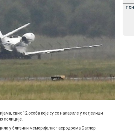
ПО
ама, свих 12 особа које су се налазиле у летјелици
з полиције.
одила у близини меморијалног аеродрома Батлер.