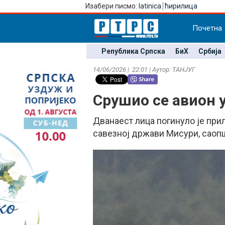
Изабери писмо:
latinica
ћирилица
Почетна
Република Српска
БиХ
Србија
14/06/2026 | 22:01 | Аутор: ТАНЈУГ
Срушио се авион у
Дванаест лица погинуло је при
савезној држави Мисури, саопш