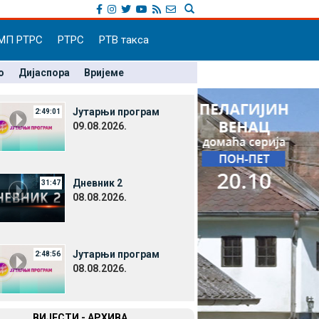
МП РТРС
РТРС
РТВ такса
о
Дијаспора
Вријеме
Јутарњи програм
2:49:01
09.08.2026.
Дневник 2
31:47
08.08.2026.
Јутарњи програм
2:48:56
08.08.2026.
ВИЈЕСТИ - АРХИВА