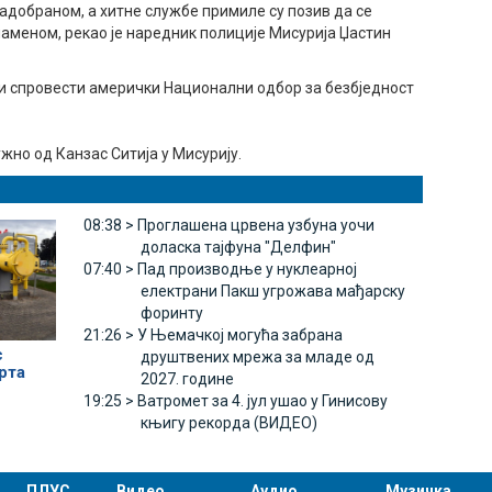
адобраном, а хитне службе примиле су позив да се
ламеном, рекао је наредник полиције Мисурија Џастин
ећи спровести амерички Национални одбор за безбједност
жно од Канзас Ситија у Мисурију.
08:38 >
Проглашена црвена узбуна уочи
доласка тајфуна "Делфин"
07:40 >
Пад производње у нуклеарној
електрани Пакш угрожава мађарску
форинту
21:26 >
У Њемачкој могућа забрана
с
друштвених мрежа за младе од
рта
2027. године
е
19:25 >
Ватромет за 4. јул ушао у Гинисову
књигу рекорда (ВИДЕО)
ПЛУС
Видео
Аудио
Музичка