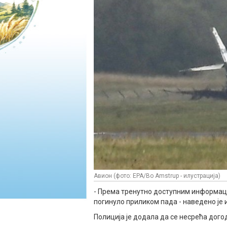
Авион (фото: EPA/Bo Amstrup - илустрација)
- Према тренутно доступним информациј
погинуло приликом пада - наведено је и
Полиција је додала да се несрећа дог