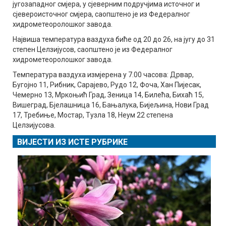
југозападног смјера, у сјеверним подручјима источног и
сјевероисточног смјера, саопштено је из Федералног
хидрометеоролошког завода.
Највиша температура ваздуха биће од 20 до 26, на југу до 31
степен Целзијусов, саопштено је из Федералног
хидрометеоролошког завода.
Температура ваздуха измјерена у 7.00 часова: Дрвар,
Бугојно 11, Рибник, Сарајево, Рудо 12, Фоча, Хан Пијесак,
Чемерно 13, Мркоњић Град, Зеница 14, Билећа, Бихаћ 15,
Вишеград, Бјелашница 16, Бањалука, Бијељина, Нови Град
17, Требиње, Мостар, Тузла 18, Неум 22 степена
Целзијусова.
ВИЈЕСТИ ИЗ ИСТЕ РУБРИКЕ