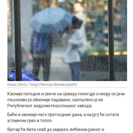
Киша (Фото: Танјуг/Милош Миливојевић)
Касније поподне и увече на сјеверу понегдје очекују се јачи
пљускови уз обилније падавине, саопштено је из
Републичког хидрометеоролошког завода.
Биће и свежије него претходних дана, а на југу ће остати
углавном суво и топло.
Вјетар ће бити слаб до умјерен, већином јужног и