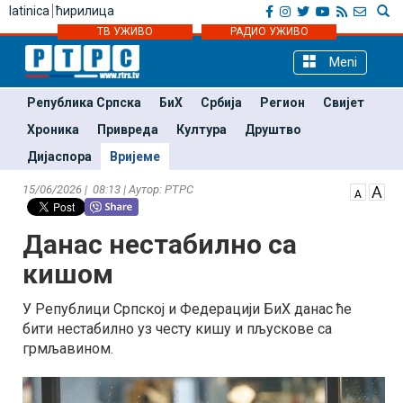
latinica
ћирилица
ТВ УЖИВО
РАДИО УЖИВО
Meni
Република Српска
БиХ
Србија
Регион
Свијет
Хроника
Привреда
Култура
Друштво
Дијаспора
Вријеме
15/06/2026 | 08:13 | Аутор: РТРС
Данас нестабилно са
кишом
У Републици Српској и Федерацији БиХ данас ће
бити нестабилно уз честу кишу и пљускове са
грмљавином.