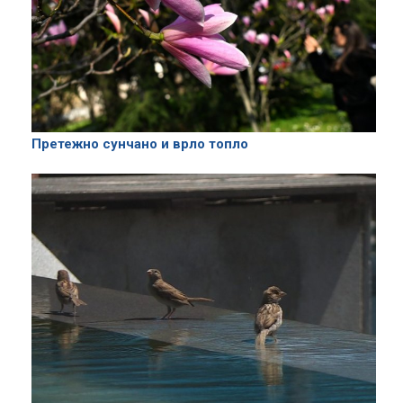
Претежно сунчано и врло топло