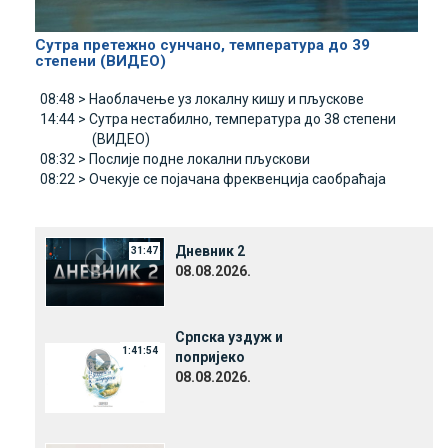
Сутра претежно сунчано, температура до 39
степени (ВИДЕО)
08:48 >
Наоблачење уз локалну кишу и пљускове
14:44 >
Сутра нестабилно, температура до 38 степени
(ВИДЕО)
08:32 >
Послије подне локални пљускови
08:22 >
Очекује се појачана фреквенција саобраћаја
Дневник 2
31:47
08.08.2026.
Српска уздуж и
1:41:54
попријеко
08.08.2026.