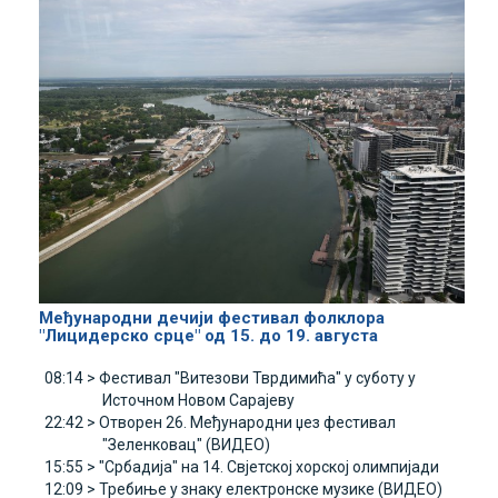
Међународни дечији фестивал фолклора
"Лицидерско срце" од 15. до 19. августа
08:14 >
Фестивал "Витезови Тврдимића" у суботу у
Источном Новом Сарајеву
22:42 >
Отворен 26. Међународни џез фестивал
"Зеленковац" (ВИДЕО)
15:55 >
"Србадија" на 14. Свјетској хорској олимпијади
12:09 >
Требиње у знаку електронске музике (ВИДЕО)