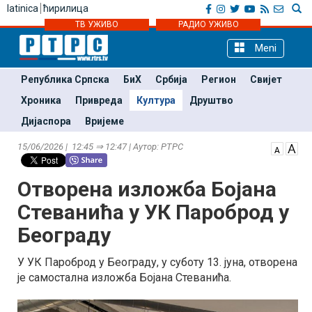
latinica
ћирилица
ТВ УЖИВО
РАДИО УЖИВО
Meni
Република Српска
БиХ
Србија
Регион
Свијет
Хроника
Привреда
Култура
Друштво
Дијаспора
Вријеме
15/06/2026 | 12:45 ⇒ 12:47 | Аутор: РТРС
Отворена изложба Бојана
Стеванића у УК Пароброд у
Београду
У УК Пароброд у Београду, у суботу 13. јуна, отворена
је самостална изложба Бојана Стеванића.