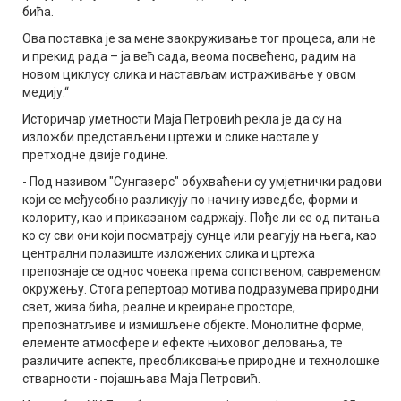
бића.
Ова поставка је за мене заокруживање тог процеса, али не
и прекид рада – ја већ сада, веома посвећено, радим на
новом циклусу слика и настављам истраживање у овом
медију.“
Историчар уметности Маја Петровић рекла је да су на
изложби представљени цртежи и слике настале у
претходне двије године.
- Под називом "Сунгазерс" обухваћени су умјетнички радови
који се међусобно разликују по начину изведбе, форми и
колориту, као и приказаном садржају. Пође ли се од питања
ко су сви они који посматрају сунце или реагују на њега, као
централни полазиште изложених слика и цртежа
препознаје се однос човека према сопственом, савременом
окружењу. Стога репертоар мотива подразумева природни
свет, жива бића, реалне и креиране просторе,
препознатљиве и измишљене објекте. Монолитне форме,
елементе атмосфере и ефекте њиховог деловања, те
различите аспекте, преобликовање природне и технолошке
стварности - појашњава Маја Петровић.