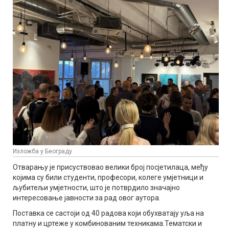
Изложба у Београду
Отварању је присуствовао велики број посјетилаца, међу
којима су били студенти, професори, колеге умјетници и
љубитељи умјетности, што је потврдило значајно
интересовање јавности за рад овог аутора.
Поставка се састоји од 40 радова који обухватају уља на
платну и цртеже у комбинованим техникама.Тематски и