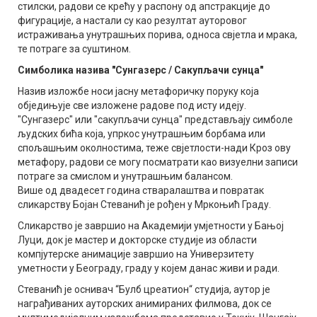
стилски, радови се крећу у распону од апстракције до
фигурације, а настали су као резултат ауторовог
истраживања унутрашњих порива, односа свјетла и мрака,
те потраге за суштином.
Симболика назива "Сунгазерс / Сакупљачи сунца"
Назив изложбе носи јасну метафоричку поруку која
обједињује све изложене радове под исту идеју.
"Сунгазерс" или "сакупљачи сунца" представљају симболе
људских бића која, упркос унутрашњим борбама или
спољашњим околностима, теже свјетлости-нади Кроз ову
метафору, радови се могу посматрати као визуелни записи
потраге за смислом и унутрашњим балансом.
Више од двадесет година стваралаштва и повратак
сликарству Бојан Стеванић је рођен у Мркоњић Граду.
Сликарство је завршио на Академији умјетности у Бањој
Луци, док је мастер и докторске студије из области
компјутерске анимације завршио на Универзитету
уметности у Београду, граду у којем данас живи и ради.
Стеванић је оснивач “Булб цреатион“ студија, аутор је
награђиваних ауторских анимираних филмова, док се