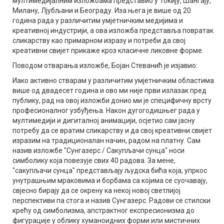
мултимедијалним изложбама представио у Токију, Шангају,
Милану, Лјубљани и Београду. Иза њега је више од 20
година рада у различитим умјетничким медијима и
креативној индустрији, а ова изложба представља повратак
сликарству као примарном изразу и потреби да свој
креативни свијет прикаже кроз класичне ликовне форме.
Поводом отварања изложбе, Бојан Стеванић је изјавио:
Иако активно стварам у различитим умјетничким областима
више од двадесет година и ово ми није први излазак пред
публику, рад на овој изложби донио ми је специфичну врсту
професионалног узбуђења. Након дугогодишњег рада у
мултимедији и дигиталној анимацији, осјетио сам јасну
потребу да се вратим сликарству и да свој креативни свијет
изразим на традиционалан начин, радом на платну. Сам
назив изложбе "Сунгазерс / Сакупљачи сунца" носи
симболику која повезује свих 40 радова. За мене,
"сакупљачи сунца" представљају људска бића која, упркос
унутрашњим мраковима и борбама са којима се суочавају,
свјесно бирају да се окрену ка некој новој светлијој
перспективи па стога и назив Сунгазерс. Радови се стилски
крећу од симболизма, апстрактног експресионизма до
фигурације у облику хуманоидних форми или мистичних