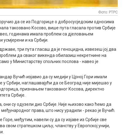
Фото: РТРС
поручио да се из Подгорице о добросусједским односима
знала такозвано Косово, више пута гласала против Србије
авео, годинама имала проблем са дјеловањем
 усмјерени и ка Србији.
државе, три пута гласаш да је геноцидна, извезеш јој два
проблем да сваког викенда обилазиш некретнине на
 само у Министарству спољних послова - навео је
андар Вучић изјавио да су медији у Црној Гори имали
е у Србији, наглашавајући да се Београд није мијешао у
одгорица, признањем такозваног Косова, директно
тета Србије.
, они су одузели дио Србије. Није њихово како ћемо да
 међународног права, што нису урадили - рекао је Вучић.
Горе, међутим, навели су да су изјаве из Србије све
ва свом стратешком циљу, чланству у Европској унији,
и.