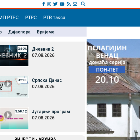
МП РТРС
РТРС
РТВ такса
о
Дијаспора
Вријеме
Дневник 2
34:26
07.08.2026.
Српска Данас
32:00
07.08.2026.
Јутарњи програм
3:50:12
07.08.2026.
ВИЈЕСТИ - АРХИВА