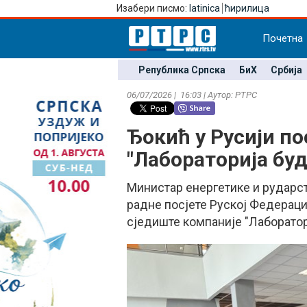
Изабери писмо:
latinica
ћирилица
Почетна
Република Српска
БиХ
Србија
06/07/2026 | 16:03 | Аутор: РТРС
Ђокић у Русији по
"Лабораторија бу
Министар енергетике и рударст
радне посјете Руској Федерациј
сједиште компаније "Лаборатор