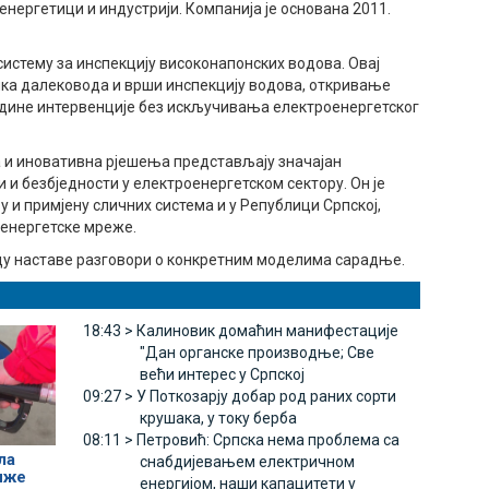
енергетици и индустрији. Компанија је основана 2011.
истему за инспекцију високонапонских водова. Овај
ика далековода и врши инспекцију водова, откривање
дине интервенције без искључивања електроенергетског
а и иновативна рјешења представљају значајан
и безбједности у електроенергетском сектору. Он је
у и примјену сличних система и у Републици Српској,
енергетске мреже.
ду наставе разговори о конкретним моделима сарадње.
18:43 >
Калиновик домаћин манифестације
"Дан органске производње; Све
већи интерес у Српској
09:27 >
У Поткозарју добар род раних сорти
крушака, у току берба
08:11 >
Петровић: Српска нема проблема са
ла
снабдијевањем електричном
иже
енергијом, наши капацитети у