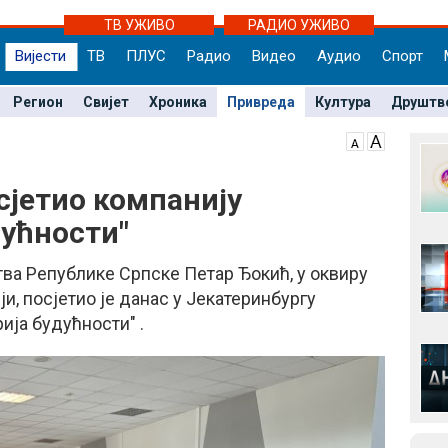
ТВ УЖИВО
РАДИО УЖИВО
Вијести
ТВ
ПЛУС
Радио
Видео
Аудио
Спорт
Регион
Свијет
Хроника
Привреда
Култура
Друштв
сјетио компанију
дућности"
ва Републике Српске Петар Ђокић, у оквиру
и, посјетио је данас у Јекатеринбургу
ија будућности" .