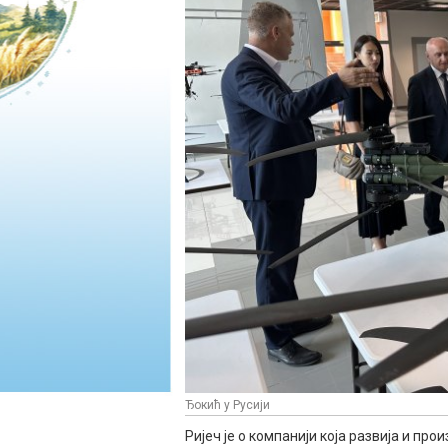
Ђокић у Русији
Ријеч је о компанији која развија и п