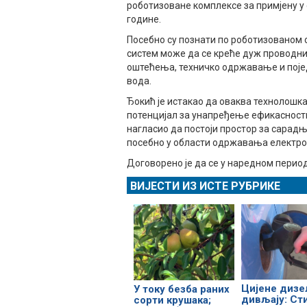
роботизоване комплексе за примјену у 
године.
Посебно су познати по роботизованом с
систем може да се креће дуж проводн
оштећења, техничко одржавање и поје
вода.
Ђокић је истакао да оваква технолошк
потенцијал за унапређење ефикасности 
нагласио да постоји простор за сарадњ
посебно у области одржавања електро
Договорено је да се у наредном перио
ВИЈЕСТИ ИЗ ИСТЕ РУБРИКЕ
Цијене дизе
У току безба раних
дивљају: Ст
сорти крушака;