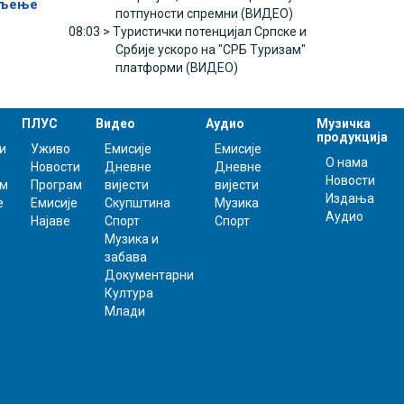
пљење
потпуности спремни (ВИДЕО)
08:03 >
Туристички потенцијал Српске и
Србије ускоро на "СРБ Туризам"
платформи (ВИДЕО)
ПЛУС
Видео
Аудио
Музичка
продукција
и
Уживо
Емисије
Емисије
О нама
Новости
Дневне
Дневне
Новости
ам
Програм
вијести
вијести
Издања
е
Емисије
Скупштина
Музика
Аудио
Најаве
Спорт
Спорт
Музика и
забава
Документарни
Култура
Млади