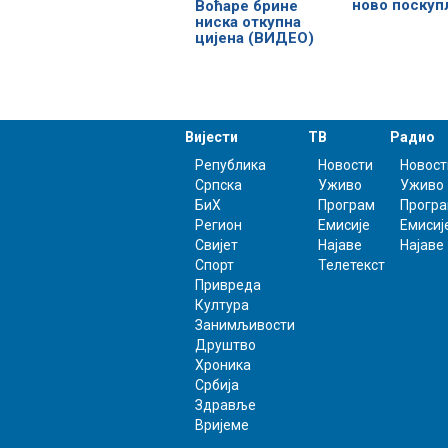
ново поску
Воћаре брине
ниска откупна
цијена (ВИДЕО)
Вијести
ТВ
Радио
Република
Новости
Новост
Српска
Уживо
Уживо
БиХ
Програм
Прогр
Регион
Емисије
Емисиј
Свијет
Најаве
Најаве
Спорт
Телетекст
Привреда
Култура
Занимљивости
Друштво
Хроника
Србија
Здравље
Вријеме