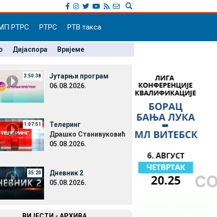
МП РТРС
РТРС
РТВ такса
о
Дијаспора
Вријеме
Јутарњи програм
3:50:38
06.08.2026.
Телеринг
1:07:51
Драшко Станивуковић
05.08.2026.
Дневник 2
35:20
05.08.2026.
ВИЈЕСТИ - АРХИВА