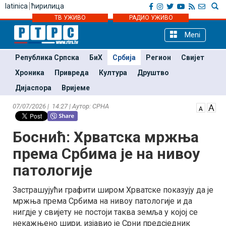
latinica
ћирилица
ТВ УЖИВО
РАДИО УЖИВО
Meni
Република Српска
БиХ
Србија
Регион
Свијет
Хроника
Привреда
Култура
Друштво
Дијаспора
Вријеме
07/07/2026 | 14:27 | Аутор: СРНА
Боснић: Хрватска мржња
према Србима је на нивоу
патологије
Застрашујући графити широм Хрватске показују да је
мржња према Србима на нивоу патологије и да
нигдје у свијету не постоји таква земља у којој се
некажњено шири, изјавио је Срни предсједник