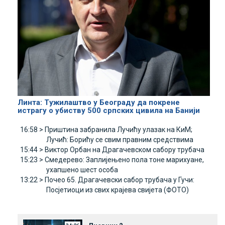
Линта: Tужилаштво у Београду да покрене
истрагу о убиству 500 српских цивила на Банији
16:58 >
Приштина забранила Лучићу улазак на КиМ;
Лучић: Борићу се свим правним средствима
15:44 >
Виктор Орбан на Драгачевском сабору трубача
15:23 >
Смедерево: Заплијењено пола тоне марихуане,
ухапшено шест особа
13:22 >
Почео 65. Драгачевски сабор трубача у Гучи:
Посјетиоци из свих крајева свијета (ФОТО)