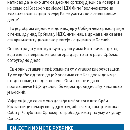
написао да је оно што се десило српској дјеци са Козаре и
не само са Козаре у вријеме НДХ било "величанствена
хуманитарна акција, о којој ће се учити као о спашавању
дјеце".
- То је добрим дијелом и до нас, јер у Србији нема резолуције
о геноциду над Србима у НДХ, нити наша држава на овакве
ствари институционално реагује - оцијенио је Боснић.
Он сматра да у свему кључну улогу има Католичка црква,
која све то покрива и пропагира да је то што раде Србима
богоугодно дјело.
- Сви ови усташки перформанси су у утвари клероусташки.
Ту се креће од тога да је Хрватима све Бог дао и да им је,
сходно томе, све дозвољено. Они говоре и да се
проглашење НДХ десило `божијом провидношћу` - истакао
је Боснић.
Увјерен је да се све ово догађа и због тога што Срби
Крајишници немају своју државу, због чега, како је истакао,
Срби у Републици Српској то треба да имају на уму и чувају
Српску.
ВИЈЕСТИ ИЗ ИСТЕ РУБРИКЕ