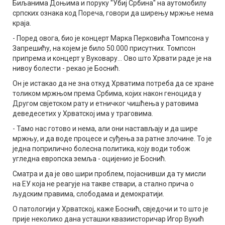
Биљанима Доњима и поруку "Убиј Србина" на аутомобилу
српских ознака код Пореча, говори да ширењу мржње нема
краја.
- Поред овога, био је концерт Марка Перковића Томпсона у
Запрешићу, на којем је било 50.000 присутних. Томпсон
припрема и концерт у Вуковару... Ово што Хрвати раде је на
нивоу болести - рекао је Боснић.
Он је истакао да не зна откуд Хрватима потреба да се хране
толиком мржњом према Србима, којих након геноцида у
Другом свјетском рату и етничког чишћења у ратовима
деведесетих у Хрватској има у траговима.
- Тамо нас готово и нема, али они настављају и да шире
мржњу, и да воде процесе и суђења за ратне злочине. То је
једна поприлично болесна политика, коју води тобож
угледна европска земља - оцијенио је Боснић.
Сматра и да је ово шири проблем, појаснивши да ту мисли
на ЕУ која не реагује на такве ствари, а стално прича о
људским правима, слободама и демократији.
О патологији у Хрватској, каже Боснић, свједочи и то што је
прије неколико дана усташки квазиисторичар Игор Вукић