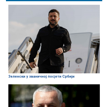
Зеленски у званичној посјети Србији