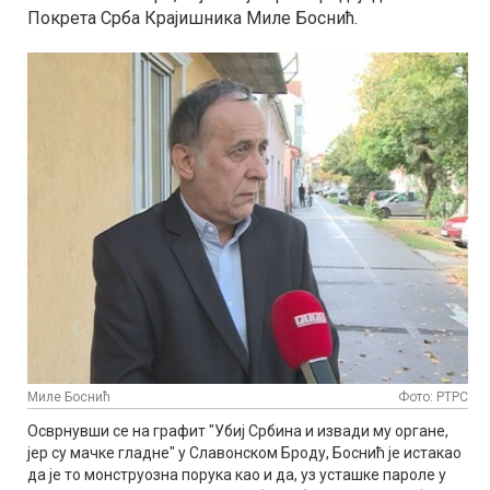
Покрета Срба Крајишника Миле Боснић.
Миле Боснић
Фото: РТРС
Осврнувши се на графит "Убиј Србина и извади му органе,
јер су мачке гладне" у Славонском Броду, Боснић је истакао
да је то монструозна порука као и да, уз усташке пароле у