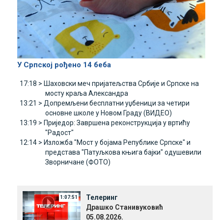
У Српској рођено 14 беба
17:18 >
Шаховски меч пријатељства Србије и Српске на
мосту краља Александра
13:21 >
Допремљени бесплатни уџбеници за четири
основне школе у Новом Граду (ВИДЕО)
13:19 >
Приједор: Завршена реконструкција у вртићу
"Радост"
12:14 >
Изложба "Мост у бојама Републике Српске" и
представа "Патуљкова књига бајки" одушевили
Зворничане (ФОТО)
Телеринг
1:07:51
Драшко Станивуковић
05.08.2026.