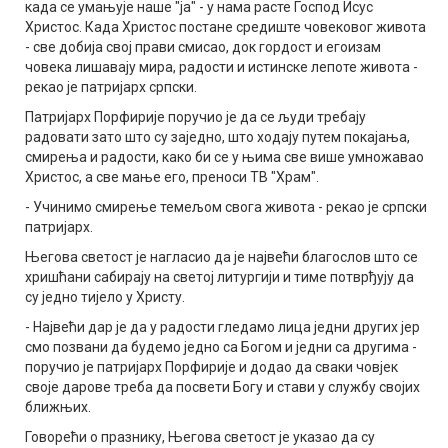
када се умањује наше "ја" - у нама расте Господ Исус
Христос. Када Христос постане средиште човековог живота
- све добија свој прави смисао, док гордост и егоизам
човека лишавају мира, радости и истинске лепоте живота -
рекао је патријарх српски.
Патријарх Порфирије поручио је да се људи требају
радовати зато што су заједно, што ходају путем покајања,
смирења и радости, како би се у њима све више умножавао
Христос, а све мање его, преноси ТВ "Храм".
- Учинимо смирење темељом свога живота - рекао је српски
патријарх.
Његова светост је нагласио да је највећи благослов што се
хришћани сабирају на светој литургији и тиме потврђују да
су једно тијело у Христу.
- Највећи дар је да у радости гледамо лица једни других јер
смо позвани да будемо једно са Богом и једни са другима -
поручио је патријарх Порфирије и додао да сваки човјек
своје дарове треба да посвети Богу и стави у службу својих
ближњих.
Говорећи о празнику, Његова светост је указао да су