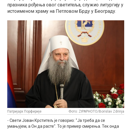
празника рођења овог светитеља, служио литургију у
истоименом храму на Петловом Брду у Београду.
Патријарх Порфирије
Фото: ZIPAPHOTO/Borislav Zdrinja
- Свети Јован Крститељ је говорио: "Ја треба да се
умањујем, а Он да расте". То је пример смирења. Тек онда