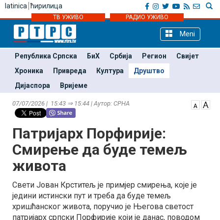
latinica
ћирилица
ТВ УЖИВО
РАДИО УЖИВО
Meni
Република Српска
БиХ
Србија
Регион
Свијет
Хроника
Привреда
Култура
Друштво
Дијаспора
Вријеме
07/07/2026 | 15:43 ⇒ 15:44 | Аутор: СРНА
Патријарх Порфирије:
Смирење да буде темељ
живота
Свети Јован Крститељ је примјер смирења, које је
једини истински пут и треба да буде темељ
хришћанског живота, поручио је Његова светост
патријарх српски Порфирије који је данас, поводом