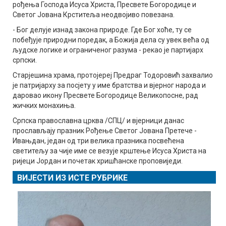
рођења Господа Исуса Христа, Пресвете Богородице и
Светог Јована Крститеља неодвојиво повезана.
- Бог делује изнад закона природе. Где Бог хоће, ту се
побеђује природни поредак, а Божија дела су увек већа од
људске логике и ограниченог разума - рекао је партијарх
српски.
Старјешина храма, протојереј Предраг Тодоровић захвалио
је патријарху за посјету у име братства и вјерног народа и
даровао икону Пресвете Богородице Великопосне, рад
жичких монахиња.
Српска православна црква /СПЦ/ и вјерници данас
прослављају празник Рођење Светог Јована Претече -
Ивањдан, један од три велика празника посвећена
светитељу за чије име се везује крштење Исуса Христа на
ријеци Јордан и почетак хришћанске проповиједи.
ВИЈЕСТИ ИЗ ИСТЕ РУБРИКЕ