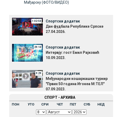
Мађарску (ФОТО/ВИДЕО)
Спортски додатак
1:02:50
Дан фудбала Републике Српске
27.04.2026.
Спортски додатак
29:10
Интервју: гост Емил Рајковић
10.09.2023.
Спортски додатак
9:29
Међународни кошаркашки турнир
"Првих 50 година Игокеа М:ТЕЛ"
07.09.2023.
СПОРТ - АРХИВА
ПОН
УТО
СРИ
ЧЕТ
ПЕТ
СУБ
НЕД