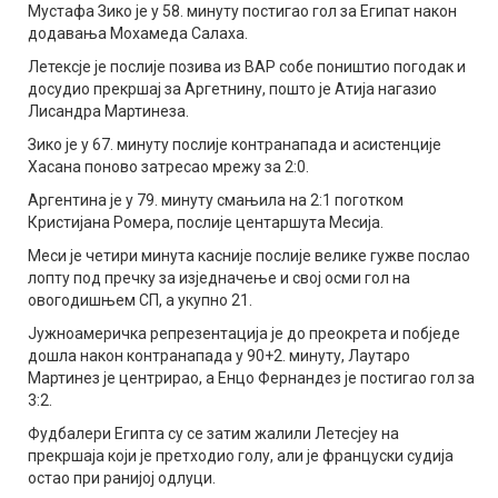
Мустафа Зико је у 58. минуту постигао гол за Египат након
додавања Мохамеда Салаха.
Летексје је послије позива из ВАР собе поништио погодак и
досудио прекршај за Аргетнину, пошто је Атија нагазио
Лисандра Мартинеза.
Зико је у 67. минуту послије контранапада и асистенције
Хасана поново затресао мрежу за 2:0.
Аргентина је у 79. минуту смањила на 2:1 поготком
Кристијана Ромера, послије центаршута Месија.
Меси је четири минута касније послије велике гужве послао
лопту под пречку за изједначење и свој осми гол на
овогодишњем СП, а укупно 21.
Јужноамеричка репрезентација је до преокрета и побједе
дошла након контранапада у 90+2. минуту, Лаутаро
Мартинез је центрирао, а Енцо Фернандез је постигао гол за
3:2.
Фудбалери Египта су се затим жалили Летесјеу на
прекршаја који је претходио голу, али је француски судија
остао при ранијој одлуци.