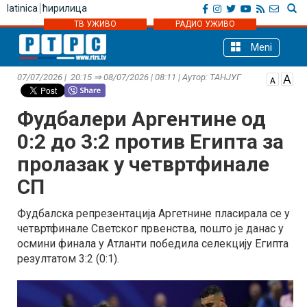
latinica
ћирилица
ТВ УЖИВО
РАДИО УЖИВО
Meni
07/07/2026 | 20:15 ⇒ 08/07/2026 | 08:11 | Аутор: ТАНЈУГ
Фудбалери Аргентине од
0:2 до 3:2 против Египта за
пролазак у четвртфинале
СП
Фудбалска репрезентација Аргетнине пласирала се у
четвртфинале Светског првенства, пошто је данас у
осмини финала у Атланти победила селекцију Египта
резултатом 3:2 (0:1).