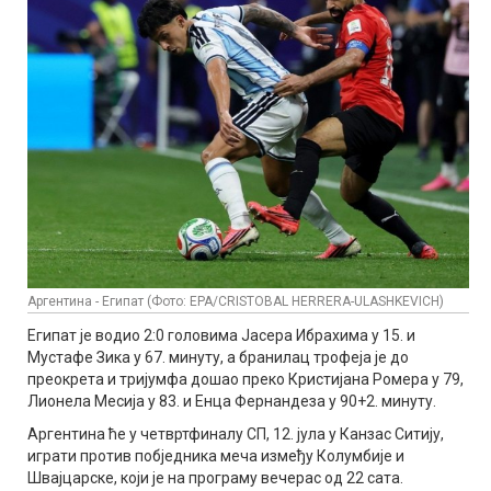
Аргентина - Египат (Фото: EPA/CRISTOBAL HERRERA-ULASHKEVICH)
Египат је водио 2:0 головима Јасера Ибрахима у 15. и
Мустафе Зика у 67. минуту, а бранилац трофеја је до
преокрета и тријумфа дошао преко Кристијана Ромера у 79,
Лионела Месија у 83. и Енца Фернандеза у 90+2. минуту.
Аргентина ће у четвртфиналу СП, 12. јула у Канзас Ситију,
играти против побједника меча између Колумбије и
Швајцарске, који је на програму вечерас од 22 сата.