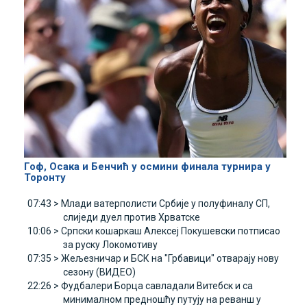
Гоф, Осака и Бенчић у осмини финала турнира у
Торонту
07:43 >
Млади ватерполисти Србије у полуфиналу СП,
слиједи дуел против Хрватске
10:06 >
Српски кошаркаш Алексеј Покушевски потписао
за руску Локомотиву
07:35 >
Жељезничар и БСК на "Грбавици" отварају нову
сезону (ВИДЕО)
22:26 >
Фудбалери Борца савладали Витебск и са
минималном предношћу путују на реванш у