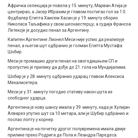
Афричка селекција је повела у 15. минуту, Марван Атија је
центрирао, а Јасер Ибрахим је главом постигао гол за 1:0.
Фудбалер Египта Хаисем Хасан је у 19. минуту оборио
Николаса Таљафика у свом шеснаестерцу, а судија Франсоа
Летексје је досудио пенал за Аргентину.
Капитен Аргентине Лионел Меси није успио да реализује
пенал, а његов шут одбранио је голман Египта Мустафа
Шобир.
Меси је промашио други пенал на овогодишњем СП и
пропустио је прилику да дође до 21. гола на Мундијалима.
Шобир је у 28. минуту одбранио ударац главом Алексиса
Мекалисетера.
Меси је у 31. минуту погодио стативу након шута из
слободног ударца.
Аргентина је нову шансу имала у 39. минуту, када је Хулијан
Алварез упутио шут са 10 метара, али је Шубир одбранио и
послао лопту у корнер.
Аргентина је на почетку другог полувремена имала двије
прилике преко Родрига де Пола и Леандра Паредеса.