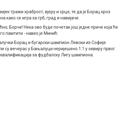
ијек тражи храброст, вјеру и срце, те да је Борац кроз
на како се игра за грб, град и навијаче.
ећно, Борче! Нека ово буде почетак још једне приче која ће
уго памтити - навео је Минић.
лучки Борац и бугарски шампион Левски из Софије
ли су вечерас у Бањалуци неријешено 1:1 у оквиру првог
 квалификација за фудбалску Лигу шампиона.