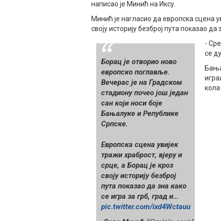
написао је Минић на Иксу.
Минић је нагласио да европска сцена ув
своју историју безброј пута показао да з
- Ср
се д
Борац je отворио ново
Бања
европско поглавље.
игра
Вечерас је на Градском
кола
стадиону почео још један
сан који носи боје
Бањалуке и Републике
Српске.
Европска сцена увијек
тражи храброст, вјеру и
срце, а Борац је кроз
своју историју безброј
пута показао да зна како
се игра за грб, град и…
pic.twitter.com/ixd4Wctauu