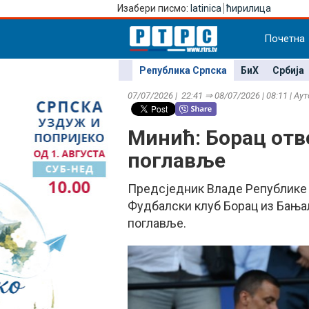
Изабери писмо:
latinica
ћирилица
Почетна
Република Српска
БиХ
Србија
07/07/2026 | 22:41 ⇒ 08/07/2026 | 08:11 | Ау
Минић: Борац отв
поглавље
Предсједник Владе Републике С
Фудбалски клуб Борац из Бања
поглавље.