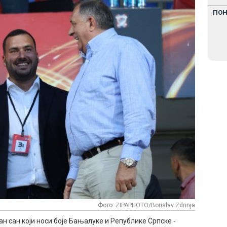
ПО
Фото: ZIPAPHOTO/Borislav Zdrinja
дан сан који носи боје Бањалуке и Републике Српске -