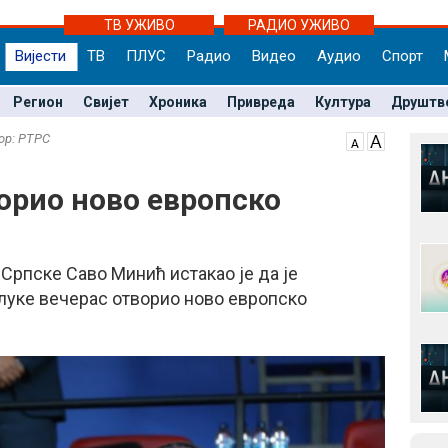
ТВ УЖИВО
РАДИО УЖИВО
Вијести
ТВ
ПЛУС
Радио
Видео
Аудио
Спорт
Регион
Свијет
Хроника
Привреда
Култура
Друштв
тор: РТРС
орио ново европско
рпске Саво Минић истакао је да је
луке вечерас отворио ново европско