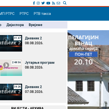
МП РТРС
РТРС
РТВ такса
о
Дијаспора
Вријеме
Дневник 2
31:47
08.08.2026.
Јутарњи програм
2:48:56
08.08.2026.
Дневник 2
34:26
07.08.2026.
ВИЈЕСТИ - АРХИВА