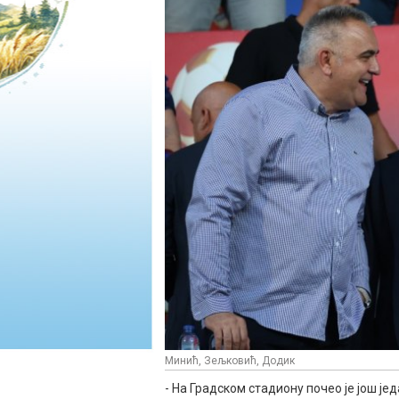
Минић, Зељковић, Додик
- На Градском стадиону почео је још је