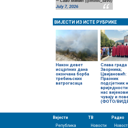
— Саво Минић (@minic_savo)
July 7, 2026
ВИЈЕСТИ ИЗ ИСТЕ РУБРИКЕ
Након девет
Слава града
исцрпних дана
Зворника;
окончана борба
Цвијановић:
требињских
Празник
ватрогасаца
подсјетник 
вриједности
нас вијеков
чувају и пов
(ФОТО/ВИД
Вијести
ТВ
Радио
Република
Новости
Новост