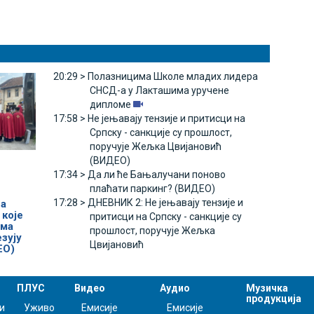
20:29 >
Полазницима Школе младих лидера
СНСД-а у Лакташима уручене
дипломе
17:58 >
Не јењавају тензије и притисци на
Српску - санкције су прошлост,
поручује Жељка Цвијановић
(ВИДЕО)
17:34 >
Да ли ће Бањалучани поново
плаћати паркинг? (ВИДЕО)
17:28 >
ДНЕВНИК 2: Не јењавају тензије и
на
 које
притисци на Српску - санкције су
има
прошлост, поручује Жељка
езују
Цвијановић
ЕО)
ПЛУС
Видео
Аудио
Музичка
продукција
и
Уживо
Емисије
Емисије