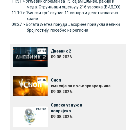
11:51 >
Угљевик спреман за 15. сајам шљиве, ракије и
меда: Стручњаци оцјењују 216 узорака (ВИДЕО)
11:10 >
"Вински трг" окупио 11 винара и девет излагача
хране
09:27 >
Богата љетна понуда Јахорине привукла велики
број гостију, посебно из региона
Дневник 2
33:04
09.08.2026.
Сноп
35:45
емисија за пољопривреднике
09.08.2026.
Српска уздуж и
1:55:02
попријеко
09.08.2026.