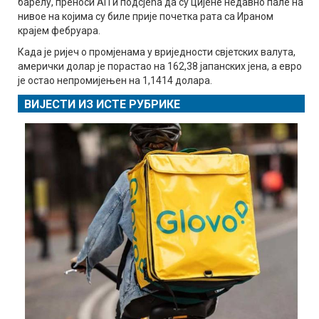
барелу, преноси АП и подсјећа да су цијене недавно пале на
нивое на којима су биле прије почетка рата са Ираном
крајем фебруара.
Када је ријеч о промјенама у вриједности свјетских валута,
амерички долар је порастао на 162,38 јапанских јена, а евро
је остао непромијењен на 1,1414 долара.
ВИЈЕСТИ ИЗ ИСТЕ РУБРИКЕ