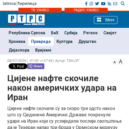
latinica
ћирилица
ТВ УЖИВО
РАДИО УЖИВО
Meni
Република Српска
БиХ
Србија
Регион
Свијет
Хроника
Привреда
Култура
Друштво
Дијаспора
Вријеме
08/07/2026 | 07:43 ⇒ 07:44 | Аутор: ТАНЈУГ
Цијене нафте скочиле
након америчких удара на
Иран
Цијене нафте скочиле су за скоро три одсто након
што су Сјединене Америчке Државе покренуле
ударе на Иран који су услиједили послије саопштења
да је Техеран напао три брода у Ормуском мореузу.