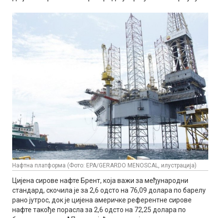
Нафтна платформа (Фото: EPA/GERARDO MENOSCAL, илустрација)
Цијена сирове нафте Брент, која важи за међународни
стандард, скочила је за 2,6 одсто на 76,09 долара по барелу
рано јутрос, док је цијена америчке референтне сирове
нафте такође порасла за 2,6 одсто на 72,25 долара по