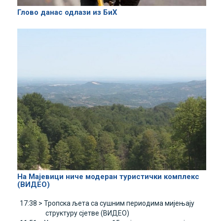
Глово данас одлази из БиХ
На Мајевици ниче модеран туристички комплекс
(ВИДЕО)
17:38 >
Тропска љета са сушним периодима мијењају
структуру сјетве (ВИДЕО)