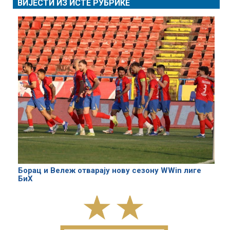
ВИЈЕСТИ ИЗ ИСТЕ РУБРИКЕ
Борац и Вележ отварају нову сезону WWin лиге
БиХ