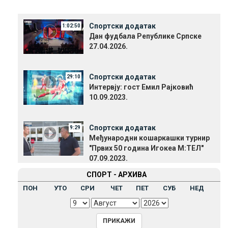
Спортски додатак
1:02:50
Дан фудбала Републике Српске
27.04.2026.
Спортски додатак
29:10
Интервју: гост Емил Рајковић
10.09.2023.
Спортски додатак
9:29
Међународни кошаркашки турнир
"Првих 50 година Игокеа М:ТЕЛ"
07.09.2023.
СПОРТ - АРХИВА
ПОН
УТО
СРИ
ЧЕТ
ПЕТ
СУБ
НЕД