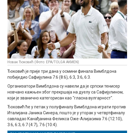
Новак Ђоковић (Фото: EPA/TOLGA AKMEN)
Ђоковић је прије три дана у осмини финала Вимблдона
побиједио Сафијулина 7:6 (8:6), 6:3, 3:6, 6:3.
Организатори Вимблдона су навели да је српски тенисер
новчано кажњен због прекршаја на дуелу са Сафијулином,
који је званично категорисан као "гласна вулгарност".
Ђоковић ће у петак у полуфиналу Вимблдона играти против
Италијана Јаника Синера, пошто је у уторак у четвртфиналу
савладао Канађанина Феликса Оже-Алијасима 7:6 (12:10),
3:6, 6:3, 6:7 (4:7), 7:6 (10:4).