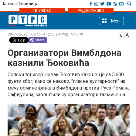
latinica
ћирилица
ТВ УЖИВО
РАДИО УЖИВО
Meni
08/07/2026 | 09:46 ⇒ 12:57 | Аутор: ТАНЈУГ
Организатори Вимблдона
казнили Ђоковића
Српски тенисер Новак Ђоковић кажњен је са 5.600
фунти због, како се наводи, "гласне вулгарности" на
мечу осмине финала Вимблдона против Руса Романа
Сафијулина, саопштили су организатори такмичења.