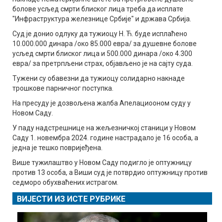
болове усљед смрти блиског лица треба да исплате
"Инфраструктура железнице Србије" и држава Србија.
Суд је донио одлуку да тужиоцу Н. Ћ. буде исплаћено
10.000.000 динара /око 85.000 евра/ за душевне болове
усљед смрти блиског лица и 500.000 динара /око 4.300
евра/ за претрпљени страх, објављено је на сајту суда.
Тужени су обавезни да тужиоцу солидарно накнаде
трошкове парничног поступка.
На пресуду је дозвољена жалба Апелациооном суду у
Новом Саду.
У паду надстрешнице на жељезничкој станици у Новом
Саду 1. новембра 2024. године настрадало је 16 особа, а
једна је тешко повријеђена.
Више тужилаштво у Новом Саду подигло је оптужницу
против 13 особа, а Виши суд је потврдио оптужницу против
седморо обухваћених истрагом.
ВИЈЕСТИ ИЗ ИСТЕ РУБРИКЕ