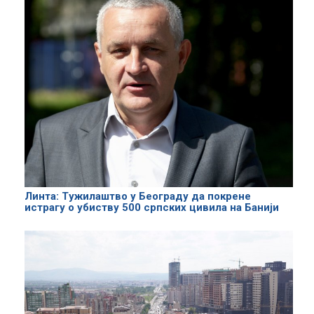
Линта: Tужилаштво у Београду да покрене
истрагу о убиству 500 српских цивила на Банији