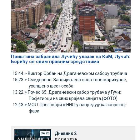
Приштина забранила Лучићу улазак на КиМ; Лучић:
Борићу се свим правним средствима
15:44 >
Виктор Орбан на Драгачевском сабору трубача
15:23 >
Смедерево: Заплијењено пола тоне марихуане,
ухапшено шест особа
13:22 >
Почео 65. Драгачевски сабор трубача у Гучи:
Посјетиоци из свих крајева свијета (ФОТО)
12:43 >
МОЛ: Преговори о НИС-у напредују ка завршној
фази
Дневник 2
34:26
07.08.2026.