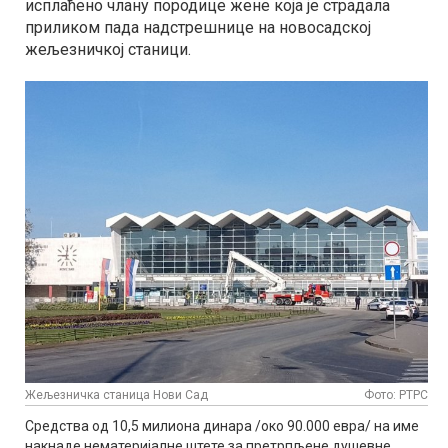
исплаћено члану породице жене која је страдала
приликом пада надстрешнице на новосадској
жељезничкој станици.
Жељезничка станица Нови Сад
Фото: РТРС
Средства од 10,5 милиона динара /око 90.000 евра/ на име
накнаде нематеријалне штете за претрпљене душевне