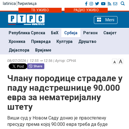
latinica
ћирилица
ТВ УЖИВО
РАДИО УЖИВО
Meni
Република Српска
БиХ
Србија
Регион
Свијет
Хроника
Привреда
Култура
Друштво
Дијаспора
Вријеме
08/07/2026 | 12:55 ⇒ 12:56 | Аутор: СРНА
Члану породице страдале у
паду надстрешнице 90.000
евра за нематеријалну
штету
Виши суд у Новом Саду донио је првостепену
пресуду према којој 90.000 евра треба да буде