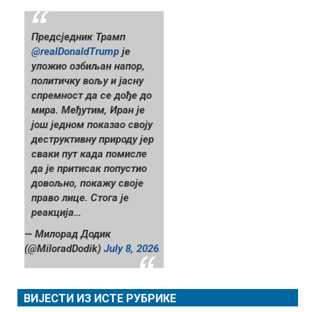
Предсједник Трамп
@realDonaldTrump
је
уложио озбиљан напор,
политичку вољу и јасну
спремност да се дође до
мира. Међутим, Иран је
још једном показао своју
деструктивну природу јер
сваки пут када помисле
да је притисак попустио
довољно, покажу своје
право лице. Стога је
реакција…
— Милорад Додик
(@MiloradDodik)
July 8, 2026
ВИЈЕСТИ ИЗ ИСТЕ РУБРИКЕ