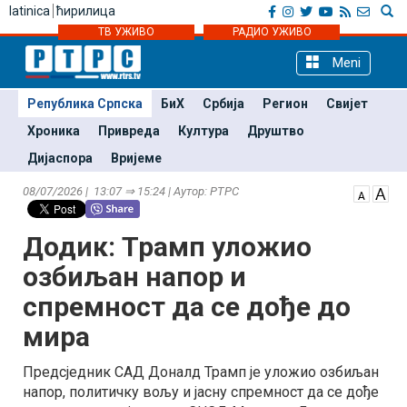
latinica
ћирилица
ТВ УЖИВО
РАДИО УЖИВО
Meni
Република Српска
БиХ
Србија
Регион
Свијет
Хроника
Привреда
Култура
Друштво
Дијаспора
Вријеме
08/07/2026 | 13:07 ⇒ 15:24 | Аутор: РТРС
Додик: Трамп уложио
озбиљан напор и
спремност да се дође до
мира
Предсједник САД Доналд Трамп је уложио озбиљан
напор, политичку вољу и јасну спремност да се дође