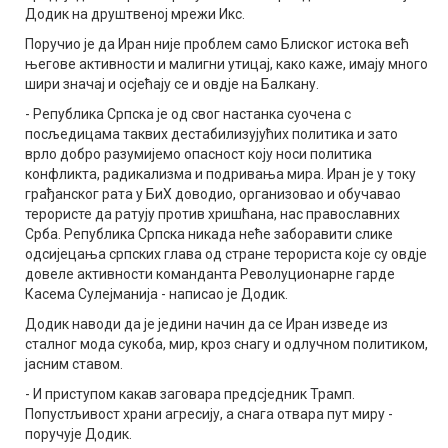
Додик на друштвеној мрежи Икс.
Поручио је да Иран није проблем само Блиског истока већ
његове активности и малигни утицај, како каже, имају много
шири значај и осјећају се и овдје на Балкану.
- Република Српска је од свог настанка суочена с
посљедицама таквих дестабилизујућих политика и зато
врло добро разумијемо опасност коју носи политика
конфликта, радикализма и подривања мира. Иран је у току
грађанског рата у БиХ доводио, организовао и обучавао
терористе да ратују против хришћана, нас православних
Срба. Република Српска никада неће заборавити слике
одсијецања српских глава од стране терориста које су овдје
довеле активности команданта Револуционарне гарде
Касема Сулејманија - написао је Додик.
Додик наводи да је једини начин да се Иран изведе из
сталног мода сукоба, мир, кроз снагу и одлучном политиком,
јасним ставом.
- И приступом какав заговара предсједник Трамп.
Попустљивост храни агресију, а снага отвара пут миру -
поручује Додик.