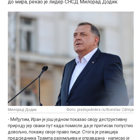
до мира, рекао је лидер СНСД Милорад Додик.
Милорад Додик
Фото: predsjednikrs.rs/Borislav Zdrinja
- Међутим, Иран је још једном показао своју деструктивну
природу јер сваки пут када помисле да је притисак попустио
довољно, покажу своје право лице. Стога је реакција
предсједника Трампа разумљива и оправдана - написао је