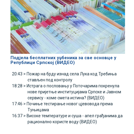
Подјела бесплатних уџбеника за све основце у
Републици Српској (ВИДЕО)
20:43 >
Пожар на брду изнад села Лука код Требиња
стављен под контролу
18:28 >
Истрага о пословању у Поточарима покренула
нове пријетње институцијама Српске и Јавном
сервису - коме смета истина? (ВИДЕО)
17:46 >
Почиње тестирање новог цјевовода према
Туњицама
16:37 >
Високе температуре и суша - апел грађанима да
рационално користе воду (ВИДЕО)