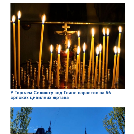
У Горњем Селишту код Глине парастос за 56
српских цивилних жртава