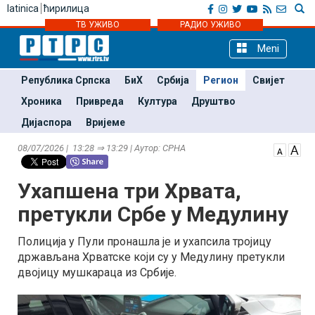
latinica
ћирилица
ТВ УЖИВО
РАДИО УЖИВО
Meni
Република Српска
БиХ
Србија
Регион
Свијет
Хроника
Привреда
Култура
Друштво
Дијаспора
Вријеме
08/07/2026 | 13:28 ⇒ 13:29 | Аутор: СРНА
Ухапшена три Хрвата,
претукли Србе у Медулину
Полиција у Пули пронашла је и ухапсила тројицу
држављана Хрватске који су у Медулину претукли
двојицу мушкараца из Србије.