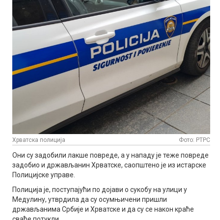
Хрватска полиција
Фото: РТРС
Они су задобили лакше повреде, а у нападу је теже повреде
задобио и држављанин Хрватске, саопштено је из истарске
Полицијске управе.
Полиција је, поступајући по дојави о сукобу на улици у
Медулину, утврдила да су осумњичени пришли
држављанима Србије и Хрватске и да су се након краће
свађе потукли.