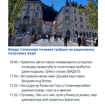
Влада Словеније позвала грађане на рационалну
потрошњу воде
18:46 >
Хрватско августовско повампирено усташтво -
полиција, правосуђе и политичари прећутно
дали подршку; Срби у страху (ВИДЕО)
17:36 >
Историјски низак ниво Дунава зауставио
бродове код Илока
12:25 >
На подручју Крањске Горе у Словенији избио
шумски пожар, гасе га и авиони
11:22 >
Пуповац: Ово што смо чули у Книну је језиво, није
демократија, већ пријетња Хрватској