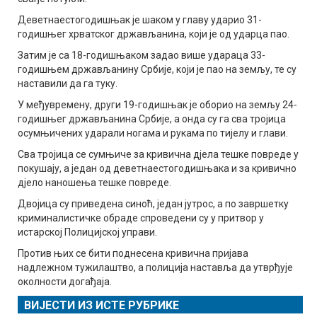
Деветнаестогодишњак је шаком у главу ударио 31-
годишњег хрватског држављанина, који је од ударца пао.
Затим је са 18-годишњаком задао више удараца 33-
годишњем држављанину Србије, који је пао на земљу, те су
наставили да га туку.
У међувремену, други 19-годишњак је оборио на земљу 24-
годишњег држављанина Србије, а онда су га сва тројица
осумњичених ударали ногама и рукама по тијелу и глави.
Сва тројица се сумњиче за кривична дјела тешке повреде у
покушају, а један од деветнаестогодишњака и за кривично
дјело наношења тешке повреде.
Двојица су приведена синоћ, један јутрос, а по завршетку
криминалистичке обраде спроведени су у притвор у
истарској Полицијској управи.
Против њих се бити поднесена кривична пријава
надлежном тужилаштво, а полиција наставља да утврђује
околности догађаја.
ВИЈЕСТИ ИЗ ИСТЕ РУБРИКЕ