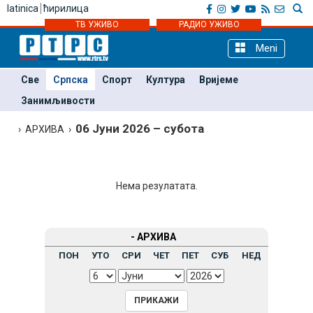
latinica
ћирилица
ТВ УЖИВО
РАДИО УЖИВО
Meni
Све
Српска
Спорт
Култура
Вријеме
Занимљивости
06 Јуни 2026 – субота
› АРХИВА ›
Нема резулатата.
- АРХИВА
ПОН
УТО
СРИ
ЧЕТ
ПЕТ
СУБ
НЕД