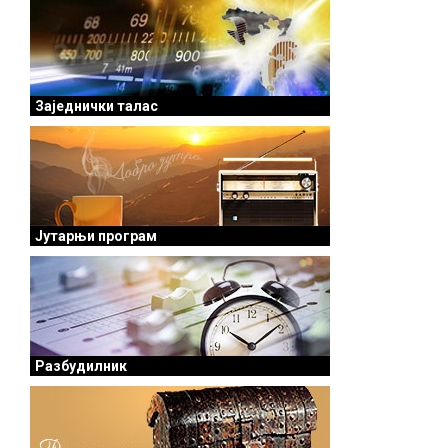
Заједнички талас
Јутарњи програм
Разбудилник