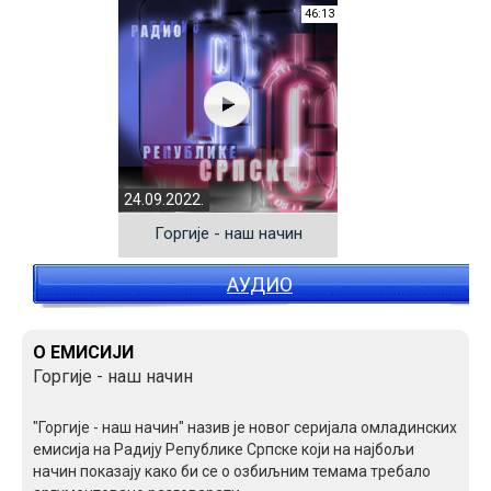
46:13
24.09.2022.
Горгије - наш начин
АУДИО
О ЕМИСИЈИ
Горгије - наш начин
"Горгије - наш начин" назив је новог серијала омладинских
емисија на Радију Републике Српске који на најбољи
начин показају како би се о озбиљним темама требало