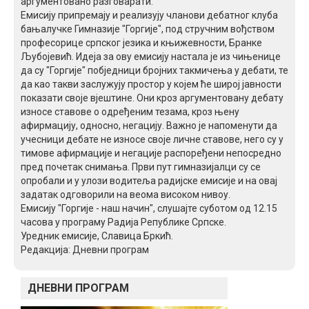
аргументовано разговарати.
Емисију припремају и реализују чланови дебатног клуба
бањалучке Гимназије "Горгије", под стручним вођством
професорице српског језика и књижевности, Бранке
Љубојевић. Идеја за ову емисију настала је из чињенице
да су "Горгије" побједници бројних такмичења у дебати, те
да као такви заслужују простор у којем ће широј јавности
показати своје вјештине. Они кроз аргументовану дебату
износе ставове о одређеним тезама, кроз њену
афирмацију, односно, негацију. Важно је напоменути да
учесници дебате не износе своје личне ставове, него су у
тимове афирмације и негације распоређени непосредно
пред почетак снимања. Први пут гимназијалци су се
опробали и у улози водитеља радијске емисије и на овај
задатак одговорили на веома високом нивоу.
Емисију "Горгије - наш начин", слушајте суботом од 12.15
часова у програму Радија Републике Српске.
Уредник емисије, Славица Бркић.
Редакција: Дневни програм
ДНЕВНИ ПРОГРАМ