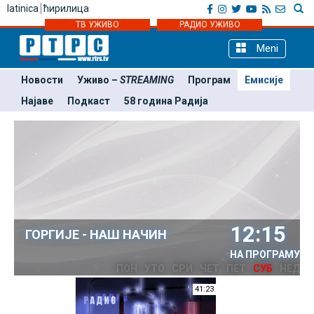
latinica
ћирилица
ТВ УЖИВО
РАДИО УЖИВО
Meni
Новости
Уживо –
STREAMING
Програм
Емисије
Најаве
Подкаст
58 година Радија
12:15
ГОРГИЈЕ - НАШ НАЧИН
НА ПРОГРАМУ
ПОН
УТО
СРИ
ЧЕТ
ПЕТ
СУБ
НЕД
41:23