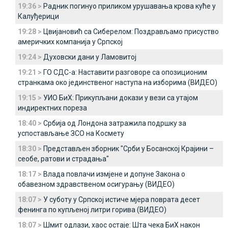
19:36 >
Радник погинуо приликом урушавања крова куће у
Калуђерици
19:28 >
Цвијановић са Сиберелом: Поздрављамо присуство
америчких компанија у Српској
19:24 >
Духовски дани у Ламовитој
19:21 >
ГО СДС-а: Наставити разговоре са опозиционим
странкама око јединственог наступа на изборима (ВИДЕО)
19:15 >
УИО БиХ: Прикупљани докази у вези са утајом
индиректних пореза
18:40 >
Србија од Лондона затражила подршку за
успостављање ЗСО на Космету
18:30 >
Представљен зборник "Срби у Босанској Крајини –
сеобе, ратови и страдања"
18:17 >
Влада повлачи измјене и допуне Закона о
обавезном здравственом осигурању (ВИДЕО)
18:07 >
У суботу у Српској истиче мјера поврата десет
фенинга по купљеној литри горива (ВИДЕО)
18:07 >
Шмит одлази, хаос остаје: Шта чека БиХ након