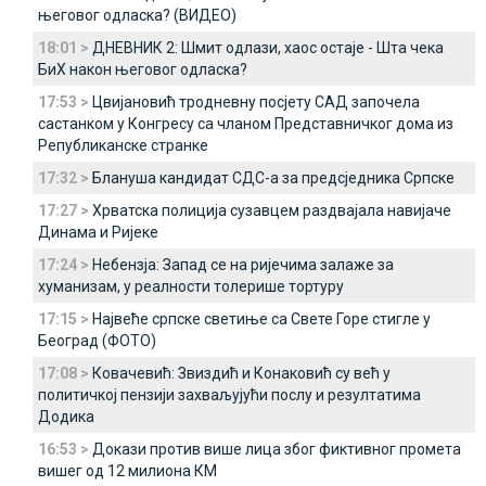
његовог одласка? (ВИДЕО)
18:01 >
ДНЕВНИК 2: Шмит одлази, хаос остаје - Шта чека
БиХ након његовог одласка?
17:53 >
Цвијановић тродневну посјету САД започела
састанком у Конгресу са чланом Представничког дома из
Републиканске странке
17:32 >
Блануша кандидат СДС-а за предсједника Српске
17:27 >
Хрватска полиција сузавцем раздвајала навијаче
Динама и Ријеке
17:24 >
Небензја: Запад се на ријечима залаже за
хуманизам, у реалности толерише тортуру
17:15 >
Највеће српске светиње са Свете Горе стигле у
Београд (ФОТО)
17:08 >
Ковачевић: Звиздић и Конаковић су већ у
политичкој пензији захваљујући послу и резултатима
Додика
16:53 >
Докази против више лица због фиктивног промета
вишег од 12 милиона КМ