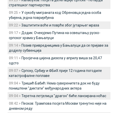
09:25 >
Калабухов: Посјета делегације Српске - потврда
стратешког партнерства
09:25 >
У сукобу миграната код Обреновца једна особа
убијена, једна повријеђена
09:22 >
Заштитити воће и поврће због јутарњег мраза
09:17 >
Додик: Очекујемо Путина на освештању руско-
српског храма у Бањалуци
09:14 >
Позив привредницима у Бањалуци да се пријаве за
додјелу субвенција
09:11 >
Просјечна цијена дизела у априлу виша за 20,47
одсто
09:07 >
Српску, Србију и ФБиХ прије 12 година погодиле
катастрофалне поплаве
09:04 >
Тришић Бабић: Нема суверенитета док не буду
поништени "диктати" међународних актера
09:04 >
Теретна летјелица "драгон" биће лансирана ноћас
08:42 >
Песков: Трампова посјета Москви тренутно није на
дневном реду