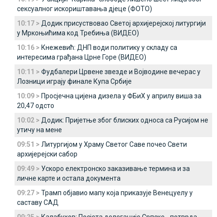
сексуалног искориштавања дјеце (ФОТО)
10:17 >
Додик присуствовао Светој архијерејској литургији
у Мркоњићима код Требиња (ВИДЕО)
10:16 >
Кнежевић: ДНП води политику у складу са
интересима грађана Црне Горе (ВИДЕО)
10:11 >
Фудбалери Црвене звезде и Војводине вечерас у
Лозници играју финале Купа Србије
10:09 >
Просјечна цијена дизела у ФБиХ у априлу виша за
20,47 одсто
10:02 >
Додик: Пријетње због блиских односа са Русијом не
утичу на мене
09:51 >
Литургијом у Храму Светог Саве почео Свети
архијерејски сабор
09:49 >
Ускоро електронско заказивање термина и за
личне карте и остала документа
09:27 >
Трамп објавио мапу која приказује Венецуелу у
саставу САД