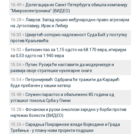
16:49 >
Делегација из Санкт Петербурга обишла компанију
"Микроелектроника" (ВИДЕО)
16:28 >
Лавров: Запад кршио међународно право агресијом
на Југославију, Ирак и Либију
16:03 >
Цвијетић оспорио надлежност Суда БиХ у поступку
против Краљевића
16:02 >
Биткоин пао за 1,15 одсто на 68.170 евра, итиријум
за 0,53 одсто на 1.940 евра
15:56 >
Путин: Русија ће наставити да модернизује и
развија своје стратешке нуклеарне снаге
15:54 >
Петронијевић: Одбрана ће тражити да Караџић
буде пребачен у хашки затвор
15:48 >
Служен парастос и обиљежено 85 година од
усташког покоља Срба у Глини
15:28 >
Фочански и руски онколози заједно у борби против
најтежих болести (ВИДЕО)
15:26 >
Сарадња Покрајинске владе Војводине и Града
Требиња - у плану нови пројекти подршке