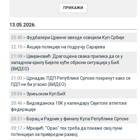
13.05.2026.
23:40 >
Фудбалери Црвене звезде освојили Куп Србије
22:10 >
Акција полиције на подручју Сарајева
21:08 >
Цвијановић: Драгоцјена свака прилика да се у
западном крилу Бијеле куће објасни ситуација у БиХ
(ВИДЕО)
21:03 >
Црнадак: ПДП Републике Српске покренут како се
ПДП не би угасио (ВИДЕО)
20:56 >
Зрињском Куп БиХ
20:46 >
Видовданска 10К у календару Свјетске атлетске
федерације
20:21 >
Борац и Радник у финалу Купа Републике Српске
20:17 >
Мркајић: "Орао" тек треба да покаже свој пуни
потенцијал за привредни развој