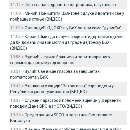
11:14 >
Пијан напао здравственог радника, па ухапшен
11:09 >
Минић: Поништити Шмитове одлуке и вратити све у
пређашње стање (ВИДЕО)
11:03 >
Стевандић: Од ОХР-а у БиХ остали само "дугмићи"
11:02 >
Каран: Шмит да повуче своје антидејтонске одлуке
да би домаћи лидери могли да граде дејтонску БиХ
(ВИДЕО)
10:55 >
Вујичић: Једино бошњачки политичари нису
спремни да преузму одговорност
10:51 >
Вулић: Све више гласова за завршетак
протектората у БиХ
10:42 >
Ухапшени у акцији "Ватрогасац" спроведени у
Републичко јавно тужилаштво (ВИДЕО)
10:37 >
Служен парастос и положени вијенци у Дервенти
поводом Дана ВРС-а (ФОТО/ВИДЕО)
10:24 >
Представници SECO-a посјетили Еко топлане
Бањалука
10:19 >
У акцији "Карика" слободе лишено шест лица због