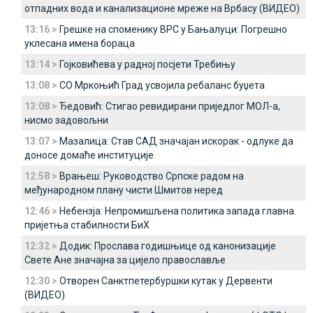
отпадних вода и канализационе мреже на Врбасу (ВИДЕО)
13:16 >
Грешке на споменику ВРС у Бањалуци: Погрешно
уклесана имена бораца
13:14 >
Гојковићева у радној посјети Требињу
13:08 >
СО Мркоњић Град усвојила ребаланс буџета
13:08 >
Ђедовић: Стигао ревидирани приједлог МОЛ-а,
нисмо задовољни
13:07 >
Мазалица: Став САД значајан искорак - одлуке да
доносе домаће институције
12:58 >
Врањеш: Руководство Српске радом на
међународном плану чисти Шмитов неред
12:46 >
Небензја: Непромишљена политика запада главна
пријетња стабилности БиХ
12:32 >
Додик: Прослава годишњице од канонизације
Свете Ане значајна за цијело православље
12:30 >
Отворен Санктпетербуршки кутак у Дервенти
(ВИДЕО)