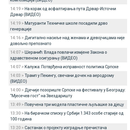
композиција (ВИДЕО)
14:19 >
На корак од асфалтирања пута Дрвар-Источни
Дрвар (ВИДЕО)
14:19 >
Матуранти Техничке школе посадили дрво
генерације
14:16 >
Дигитално насиље над женама и дјевојчицама није
довољно препознато
14:07 >
Шеранић: Влада повлачи измјене Закона о
здравственом осигурању (ВИДЕО)
14:07 >
Калужа: Потврђена исправност политика Српске
14:03 >
Трамп у Пекингу, свечани дочек на аеродрому
(ВИДЕО)
14:00 >
Дјечије позориште Српске на фестивалу у Београду:
"Мјесечев гост" на Звездаришту
13:49 >
Повучена три модела пластичне љуљашке за дјецу
13:30 >
На бирачком списку у Србији 1.343 особе старије од
100 година
13:20 >
Састанак о пројекту изградње пречистача