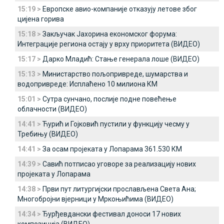
15:19 >
Европске авио-компаније отказују летове због
цијена горива
15:18 >
Закључак Јахорина економског форума:
Интеграције региона остају у врху приоритета (ВИДЕО)
15:17 >
Дарко Младић: Стање генерала лоше (ВИДЕО)
15:13 >
Министарство пољопривреде, шумарства и
водопривреде: Исплаћено 10 милиона КМ
15:01 >
Сутра сунчано, послије подне повећење
облачности (ВИДЕО)
14:41 >
Ћурић и Гојковић пустили у функцију чесму у
Требињу (ВИДЕО)
14:41 >
За осам пројеката у Лопарама 361.530 КМ
14:39 >
Савић потписао уговоре за реализацију нових
пројеката у Лопарама
14:38 >
Први пут литургијски прослављена Света Ана;
Многобројни вјерници у Мркоњићима (ВИДЕО)
14:34 >
Ђурђевдански фестивал доноси 17 нових