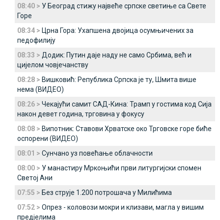
08:40 >
У Београд стижу највеће српске светиње са Свете
Горе
08:34 >
Црна Гора: Ухапшена двојица осумњичених за
педофилију
08:33 >
Додик: Путин даје наду не само Србима, већ и
цијелом човјечанству
08:28 >
Вишковић: Република Српска је ту, Шмита више
нема (ВИДЕО)
08:26 >
Чекајући самит САД-Кина: Трамп у гостима код Сија
након девет година, трговина у фокусу
08:08 >
Випотник: Ставови Хрватске око Трговске горе биће
оспорени (ВИДЕО)
08:01 >
Сунчано уз повећање облачности
08:00 >
У манастиру Мркоњићи први литургијски спомен
Светој Ани
07:55 >
Без струје 1.200 потрошача у Милићима
07:52 >
Опрез - коловози мокри и клизави, магла у вишим
предјелима