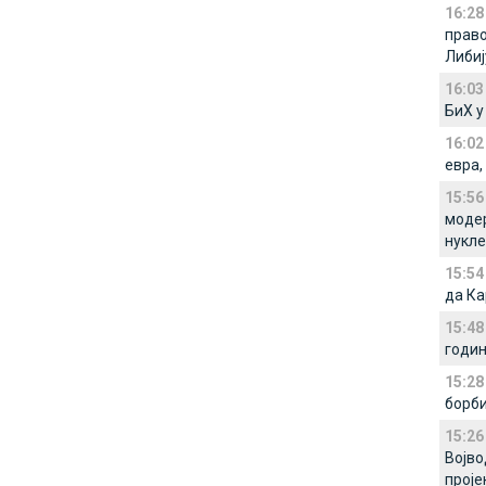
16:28
право
Либиј
16:03
БиХ у
16:02
евра,
15:56
модер
нукле
15:54
да Ка
15:48
годин
15:28
борби
15:26
Војво
проје