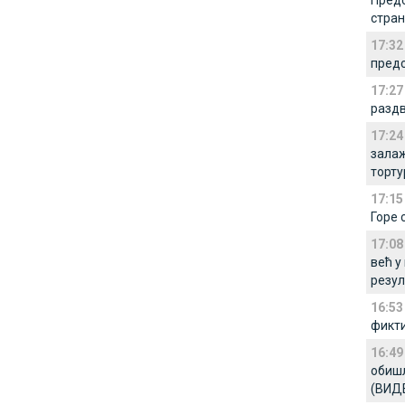
Предс
стран
17:32
предс
17:27
раздв
17:24
залаж
торту
17:15
Горе 
17:08
већ у
резу
16:53
фикти
16:49
обишл
(ВИД