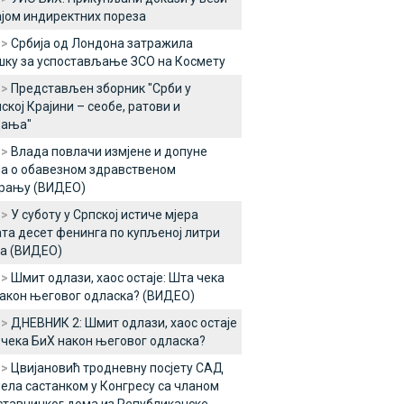
ајом индиректних пореза
 >
Србија од Лондона затражила
ку за успостављање ЗСО на Космету
 >
Представљен зборник "Срби у
ској Крајини – сеобе, ратови и
дања"
 >
Влада повлачи измјене и допуне
а о обавезном здравственом
урању (ВИДЕО)
 >
У суботу у Српској истиче мјера
та десет фенинга по купљеној литри
а (ВИДЕО)
 >
Шмит одлази, хаос остаје: Шта чека
акон његовог одласка? (ВИДЕО)
 >
ДНЕВНИК 2: Шмит одлази, хаос остаје
 чека БиХ након његовог одласка?
 >
Цвијановић тродневну посјету САД
ела састанком у Конгресу са чланом