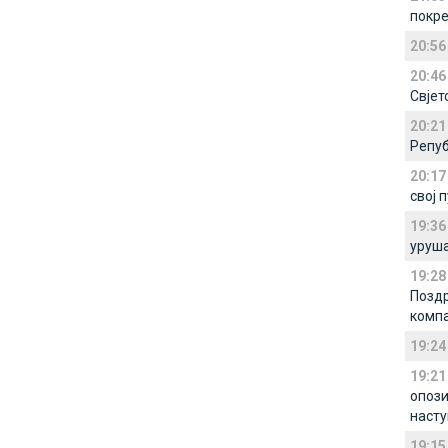
покре
20:56
20:46
Свјет
20:21
Репуб
20:17
свој 
19:36
уруша
19:28
Позд
компа
19:24
19:21
опози
насту
19:15