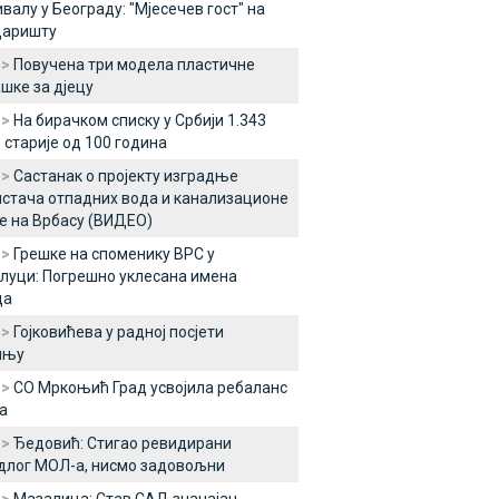
валу у Београду: "Мјесечев гост" на
даришту
 >
Повучена три модела пластичне
ке за дјецу
 >
На бирачком списку у Србији 1.343
 старије од 100 година
 >
Састанак о пројекту изградње
стача отпадних вода и канализационе
 на Врбасу (ВИДЕО)
 >
Грешке на споменику ВРС у
уци: Погрешно уклесана имена
ца
 >
Гојковићева у радној посјети
ињу
 >
СО Мркоњић Град усвојила ребаланс
а
 >
Ђедовић: Стигао ревидирани
длог МОЛ-а, нисмо задовољни