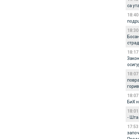
са ут
18:40
подрш
18:30
Босан
стра
18:17
Закон
осиг
18:07
повра
горив
18:07
БиХ н
18:01
- Шта
17:53
започ