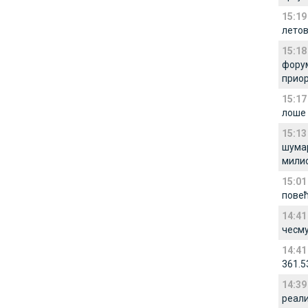
15:19
летов
15:18
форум
приор
15:17
лоше
15:13
шумар
мили
15:01
пове
14:41
чесму
14:41
361.5
14:39
реали