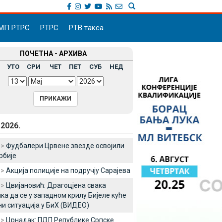
МП РТРС
РТРС
РТВ такса
ПОЧЕТНА - АРХИВА
УТО
СРИ
ЧЕТ
ПЕТ
СУБ
НЕД
.2026.
 >
Фудбалери Црвене звезде освојили
рбије
 >
Акција полиције на подручју Сарајева
 >
Цвијановић: Драгоцјена свака
ка да се у западном крилу Бијеле куће
ни ситуација у БиХ (ВИДЕО)
 >
Црнадак: ПДП Републике Српске