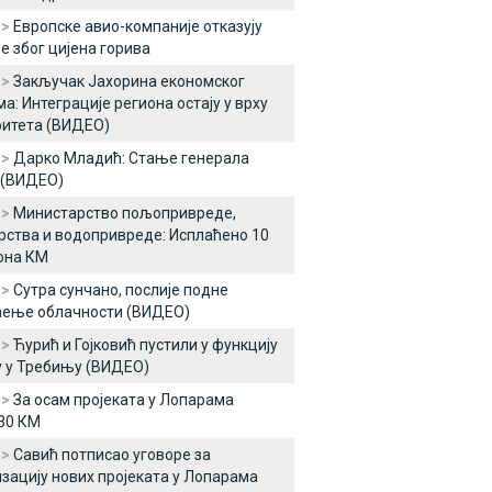
 >
Европске авио-компаније отказују
е због цијена горива
 >
Закључак Јахорина економског
а: Интеграције региона остају у врху
итета (ВИДЕО)
 >
Дарко Младић: Стање генерала
 (ВИДЕО)
 >
Министарство пољопривреде,
ства и водопривреде: Исплаћено 10
она КМ
 >
Сутра сунчано, послије подне
ћење облачности (ВИДЕО)
 >
Ћурић и Гојковић пустили у функцију
 у Требињу (ВИДЕО)
 >
За осам пројеката у Лопарама
30 КМ
 >
Савић потписао уговоре за
зацију нових пројеката у Лопарама