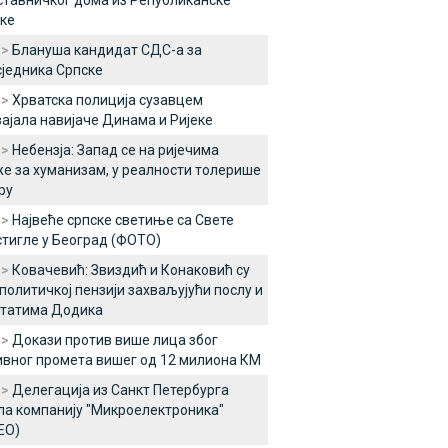
тавничког дома из Републиканске
ке
 >
Блануша кандидат СДС-а за
једника Српске
 >
Хрватска полиција сузавцем
ајала навијаче Динама и Ријеке
 >
Небензја: Запад се на ријечима
е за хуманизам, у реалности толерише
ру
 >
Највеће српске светиње са Свете
стигле у Београд (ФОТО)
 >
Ковачевић: Звиздић и Конаковић су
 политичкој пензији захваљујући послу и
лтатима Додика
 >
Докази против више лица због
вног промета вишег од 12 милиона КМ
 >
Делегација из Санкт Петербурга
а компанију "Микроелектроника"
ЕО)