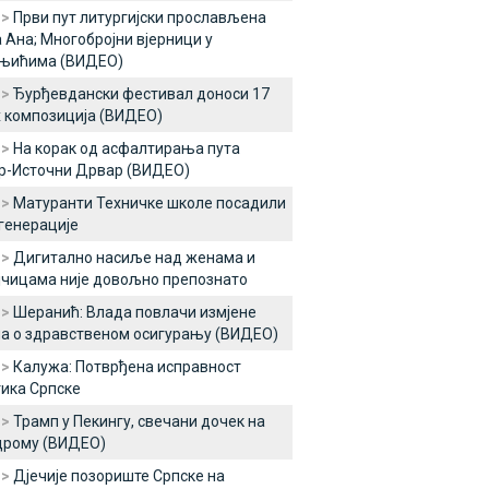
 >
Први пут литургијски прослављена
 Ана; Многобројни вјерници у
њићима (ВИДЕО)
 >
Ђурђевдански фестивал доноси 17
 композиција (ВИДЕО)
 >
На корак од асфалтирања пута
р-Источни Дрвар (ВИДЕО)
 >
Матуранти Техничке школе посадили
генерације
 >
Дигитално насиље над женама и
јчицама није довољно препознато
 >
Шеранић: Влада повлачи измјене
а о здравственом осигурању (ВИДЕО)
 >
Калужа: Потврђена исправност
ика Српске
 >
Трамп у Пекингу, свечани дочек на
дрому (ВИДЕО)
 >
Дјечије позориште Српске на