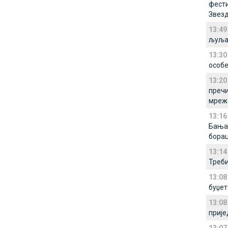
фести
Звез
13:49
љуљаш
13:30
особе
13:20
пречи
мреже
13:16
Бањал
бора
13:14
Треб
13:08
буџет
13:08
прије