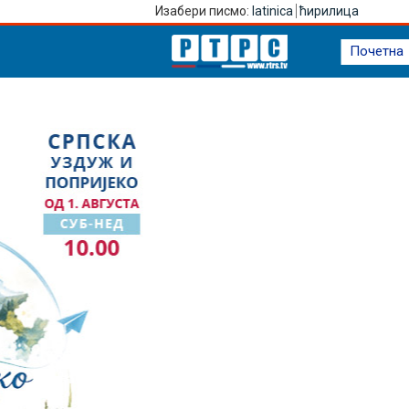
Изабери писмо:
latinica
ћирилица
Почетна