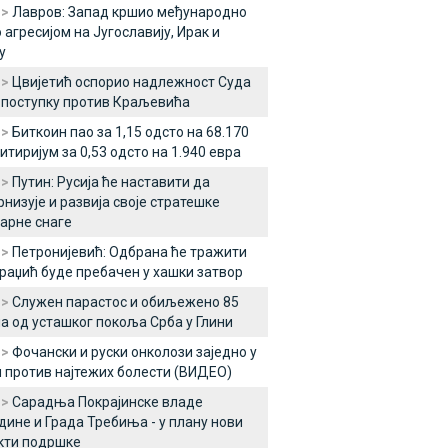
 >
Лавров: Запад кршио међународно
 агресијом на Југославију, Ирак и
у
 >
Цвијетић оспорио надлежност Суда
 поступку против Краљевића
 >
Биткоин пао за 1,15 одсто на 68.170
 итиријум за 0,53 одсто на 1.940 евра
 >
Путин: Русија ће наставити да
низује и развија своје стратешке
арне снаге
 >
Петронијевић: Одбрана ће тражити
раџић буде пребачен у хашки затвор
 >
Служен парастос и обиљежено 85
а од усташког покоља Срба у Глини
 >
Фочански и руски онколози заједно у
 против најтежих болести (ВИДЕО)
 >
Сарадња Покрајинске владе
дине и Града Требиња - у плану нови
кти подршке