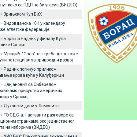
нут како се ПДП не би угасио (ВИДЕО)
 >
Зрињском Куп БиХ
 >
Видовданска 10К у календару
ске атлетске федерације
 >
Борац и Радник у финалу Купа
лике Српске
 >
Мркајић: "Орао" тек треба да покаже
пуни потенцијал за привредни развој
 >
Радник погинуо приликом
вања крова куће у Калуђерици
 >
Цвијановић са Сиберелом:
рављамо присуство америчких
нија у Српској
 >
Духовски дани у Ламовитој
 >
ГО СДС-а: Наставити разговоре са
ционим странкама око јединственог
па на изборима (ВИДЕО)
 >
УИО БиХ: Прикупљани докази у вези