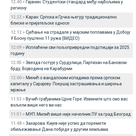
12:40 >
Гајанин: Студентски стандард међу најбољима у
региону
12:22 >
Каран: Српска и Грчка његују традиционално
блиске и пријатељске односе
12:12 >
Сјећање на страдале у мајским поплавама у Добоју:
У Босну пуштено 11 ружа (ВИДЕО)
12:09 >
Исплаћени сви пољопривредни подстицаји за 2025.
годину
12:05 >
Звезда гостује у Сурдулици, Партизан на Бановом
брду, Војводина на Карабурми
12:00 >
Минић о вандалским испадима према српском
капиталу у Сарајеву: Покушај застрашивања и ширења
мржње
11:53 >
Вучић грађанима Црне Горе: Извините што смо вас
вољели више него ви нас
11:51 >
МУП: Милић више није начелник ПУ за град Београд
11:48 >
Захарова: Кијев није успио да поремети
обиљежавање Дана побједе у другим земљама