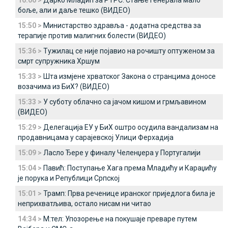
16:00 >
Дарко Младић за РТРС: Стање генерала мало
боље, али и даље тешко (ВИДЕО)
15:50 >
Министарство здравља - додатна средства за
терапије против малигних болести (ВИДЕО)
15:36 >
Тужилац се није појавио на рочишту оптуженом за
смрт супружника Хршум
15:33 >
Шта измјене хрватског Закона о странцима доносе
возачима из БиХ? (ВИДЕО)
15:33 >
У суботу облачно са јачом кишом и грмљавином
(ВИДЕО)
15:29 >
Делегација ЕУ у БиХ оштро осудила вандализам на
продавницама у сарајевској Улици Ферхадија
15:09 >
Ласло Ђере у финалу Челенџера у Португалији
15:04 >
Павић: Поступање Хага према Младићу и Караџићу
је порука и Републици Српској
15:01 >
Трамп: Прва реченице иранског приједлога била је
неприхватљива, остало нисам ни читао
14:34 >
М:тел: Упозорење на покушаје преваре путем