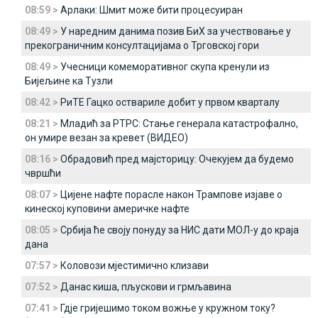
08:59 >
Арлаки: Шмит може бити процесуиран
08:49 >
У наредним данима позив БиХ за учествовање у
прекограничним консултацијама о Трговској гори
08:49 >
Учесници комеморативног скупа кренули из
Бијељине ка Тузли
08:42 >
РиТЕ Гацко оствариле добит у првом кварталу
08:21 >
Младић за РТРС: Стање генерала катастрофално,
он умире везан за кревет (ВИДЕО)
08:16 >
Обрадовић пред мајсторицу: Очекујем да будемо
чвршћи
08:07 >
Цијене нафте порасле након Трампове изјаве о
кинеској куповини америчке нафте
08:05 >
Србија ће своју понуду за НИС дати МОЛ-у до краја
дана
07:57 >
Коловози мјестимично клизави
07:52 >
Данас киша, пљускови и грмљавина
07:41 >
Гдје гријешимо током вожње у кружном току?