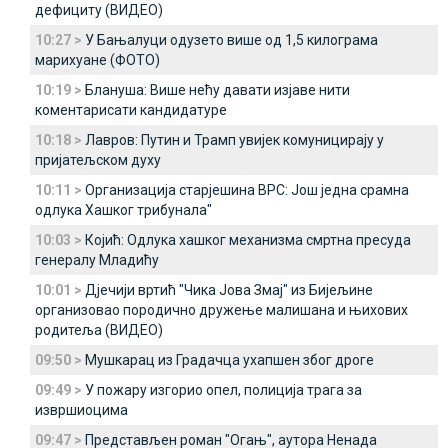
дефициту (ВИДЕО)
10:27 >
У Бањалуци одузето више од 1,5 килограма
марихуане (ФОТО)
10:19 >
Блануша: Више нећу давати изјаве нити
коментарисати кандидатуре
10:18 >
Лавров: Путин и Трамп увијек комуницирају у
пријатељском духу
10:11 >
Организација старјешина ВРС: Још једна срамна
одлука Хашког трибунала"
10:03 >
Којић: Одлука хашког механизма смртна пресуда
генералу Младићу
10:01 >
Дјечији вртић "Чика Јова Змај" из Бијељине
организовао породично дружење малишана и њихових
родитеља (ВИДЕО)
09:50 >
Мушкарац из Градачца ухапшен због дроге
09:49 >
У пожару изгорио опел, полиција трага за
извршиоцима
09:47 >
Представљен роман "Огањ", аутора Ненада