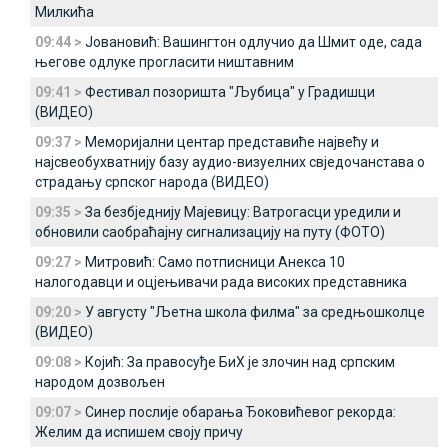
Милкића
09:44 >
Јовановић: Вашингтон одлучио да Шмит оде, сада
његове одлуке прогласити ништавним
09:41 >
Фестивал позоришта "Љубица" у Градишци
(ВИДЕО)
09:37 >
Меморијални центар представиће највећу и
најсвеобухватнију базу аудио-визуелних свједочанстава о
страдању српског народа (ВИДЕО)
09:35 >
За безбједнију Мајевицу: Ватрогасци уредили и
обновили саобраћајну сигнализацију на путу (ФОТО)
09:27 >
Митровић: Само потписници Анекса 10
налогодавци и оцјењивачи рада високих представника
09:20 >
У августу "Љетна школа филма" за средњошколце
(ВИДЕО)
09:08 >
Којић: За правосуђе БиХ је злочин над српским
народом дозвољен
09:07 >
Синер послије обарања Ђоковићевог рекорда:
Желим да испишем своју причу