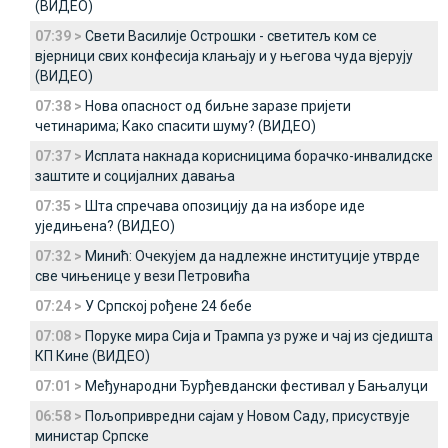
(ВИДЕО)
07:39 >
Свети Василије Острошки - светитељ ком се
вјерници свих конфесија клањају и у његова чуда вјерују
(ВИДЕО)
07:38 >
Нова опасност од биљне заразе пријети
четинарима; Како спасити шуму? (ВИДЕО)
07:37 >
Исплата накнада корисницима борачко-инвалидске
заштите и социјалних давања
07:35 >
Шта спречава опозицију да на изборе иде
уједињена? (ВИДЕО)
07:32 >
Минић: Очекујем да надлежне институције утврде
све чињенице у вези Петровића
07:24 >
У Српској рођене 24 бебе
07:08 >
Поруке мира Сија и Трампа уз руже и чај из сједишта
КП Кине (ВИДЕО)
07:01 >
Међународни Ђурђевдански фестивал у Бањалуци
06:58 >
Пољопривредни сајам у Новом Саду, присуствује
министар Српске