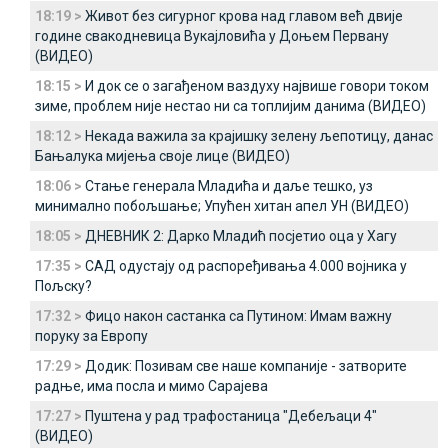
18:19 >
Живот без сигурног крова над главом већ двије
године свакодневица Вукајловића у Доњем Первану
(ВИДЕО)
18:15 >
И док се о загађеном ваздуху највише говори током
зиме, проблем није нестао ни са топлијим данима (ВИДЕО)
18:12 >
Некада важила за крајишку зелену љепотицу, данас
Бањалука мијења своје лице (ВИДЕО)
18:06 >
Стање генерала Младића и даље тешко, уз
минимално побољшање; Упућен хитан апел УН (ВИДЕО)
18:05 >
ДНЕВНИК 2: Дарко Младић посјетио оца у Хагу
17:35 >
САД одустају од распоређивања 4.000 војника у
Пољску?
17:32 >
Фицо након састанка са Путином: Имам важну
поруку за Европу
17:29 >
Додик: Позивам све наше компаније - затворите
радње, има посла и мимо Сарајева
17:27 >
Пуштена у рад трафостаница "Дебељаци 4"
(ВИДЕО)