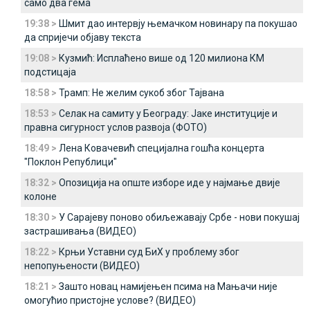
само два гема
19:38 >
Шмит дао интервју њемачком новинару па покушао
да спријечи објаву текста
19:08 >
Кузмић: Исплаћено више од 120 милиона КМ
подстицаја
18:58 >
Трамп: Не желим сукоб због Тајвана
18:53 >
Селак на самиту у Београду: Јаке институције и
правна сигурност услов развоја (ФОТО)
18:49 >
Лена Ковачевић специјална гошћа концерта
"Поклон Републици"
18:32 >
Опозиција на опште изборе иде у најмање двије
колоне
18:30 >
У Сарајеву поново обиљежавају Србе - нови покушај
застрашивања (ВИДЕО)
18:22 >
Крњи Уставни суд БиХ у проблему због
непопуњености (ВИДЕО)
18:21 >
Зашто новац намијењен псима на Мањачи није
омогућио пристојне услове? (ВИДЕО)