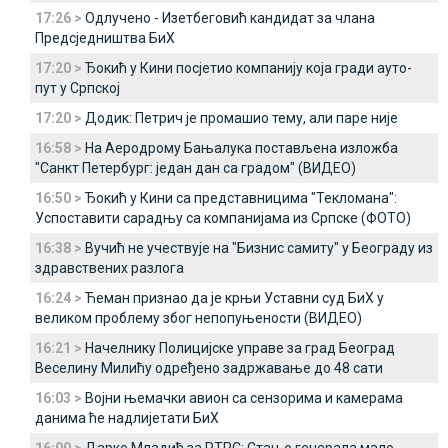
17:26 >
Одлучено - Изетбеговић кандидат за члана
Предсједништва БиХ
17:20 >
Ђокић у Кини посјетио компанију која гради ауто-
пут у Српској
17:20 >
Додик: Петрич је промашио тему, али паре није
16:58 >
На Аеродрому Бањалука постављена изложба
"Санкт Петербург: један дан са градом" (ВИДЕО)
16:50 >
Ђокић у Кини са представницима "Текломана":
Успоставити сарадњу са компанијама из Српске (ФОТО)
16:38 >
Вучић не учествује на "Бизнис самиту" у Београду из
здравствених разлога
16:24 >
Ћеман признао да је крњи Уставни суд БиХ у
великом проблему због непопуњености (ВИДЕО)
16:21 >
Начелнику Полицијске управе за град Београд
Веселину Милићу одређено задржавање до 48 сати
16:03 >
Војни њемачки авион са сензорима и камерама
данима ће надлијетати БиХ