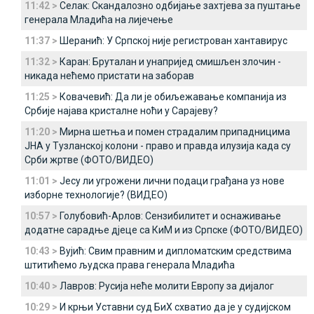
11:42 >
Селак: Скандалозно одбијање захтјева за пуштање
генерала Младића на лијечење
11:37 >
Шеранић: У Српској није регистрован хантавирус
11:32 >
Каран: Бруталан и унапријед смишљен злочин -
никада нећемо пристати на заборав
11:25 >
Ковачевић: Да ли је обиљежавање компанија из
Србије најава кристалне ноћи у Сарајеву?
11:20 >
Мирна шетња и помен страдалим припадницима
ЈНА у Тузланској колони - право и правда илузија када су
Срби жртве (ФОТО/ВИДЕО)
11:01 >
Јесу ли угрожени лични подаци грађана уз нове
изборне технологије? (ВИДЕО)
10:57 >
Голубовић-Арлов: Сензибилитет и оснаживање
додатне сарадње дјеце са КиМ и из Српске (ФОТО/ВИДЕО)
10:43 >
Вујић: Свим правним и дипломатским средствима
штитићемо људска права генерала Младића
10:40 >
Лавров: Русија неће молити Европу за дијалог
10:29 >
И крњи Уставни суд БиХ схватио да је у судијском