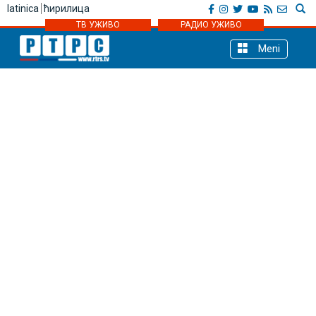
latinica
ћирилица
ТВ УЖИВО
РАДИО УЖИВО
Meni