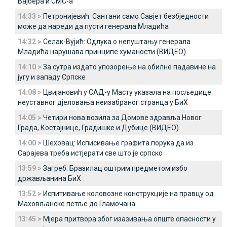
Вајбера и СМС-а
14:33 >
Петронијевић: Сантани само Савјет безбједности
може да нареди да пусти генерала Младића
14:32 >
Селак-Вујић: Одлука о непуштању генерала
Младића нарушава принципе хуманости (ВИДЕО)
14:10 >
За сутра издато упозорење на обилне падавине на
југу и западу Српске
14:08 >
Цвијановић у САД-у Масту указала на посљедице
неуставног дјеловања неизабраног странца у БиХ
14:05 >
Четири нова возила за Домове здравља Новог
Града, Костајнице, Градишке и Дубице (ВИДЕО)
14:00 >
Шеховац: Исписивање графита порука да из
Сарајева треба истјерати све што је српско
13:59 >
Загреб: Бразилац оштрим предметом избо
држављанина БиХ
13:52 >
Испитивање коловозне конструкције на правцу од
Маховљанске петље до Гламочана
13:45 >
Мјера притвора због изазивања опште опасности у