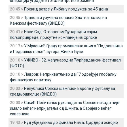
операција уградње тоталне протезе рамена
20:45 >
Прекид ватре у Либану продужен за 45 дана
20:45 >
Траволти уручена почасна Златна палма на
Канском фестивалу (ВИДЕО)
20:41 >
Нови Сад: Отворен међународни сајам
пољопривреде, присутне компаније из Српске
20:17 >
У Мркоњић Граду промовисана књига "Подрашница
и Подрашко поље", аутора Живка Ђузе
20:10 >
УЖИВО - 32. међународни Ђурђевдански фестивал
(ФОТО)
20:10 >
Лавров: Неприхватљиво да Г7 одређује глобалну
финансијску политику
20:03 >
Република Српска шампион Европе у футсалу за
средњошколце (ВИДЕО)
20:03 >
Сакић: Политичко руководство Српске никада није
имало већег непријатеља од Шмита, а Сарајево већег
савезника
19:43 >
Руд убједљиво до финала Рима, Дардери освојио