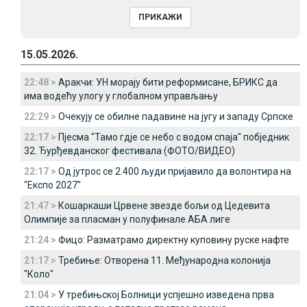
15.05.2026.
22:48 >
Аракчи: УН морају бити реформисане, БРИКС да
има водећу улогу у глобалном управљању
22:29 >
Очекују се обилне падавине на југу и западу Српске
22:17 >
Пјесма "Тамо гдје се небо с водом спаја" побједник
32. Ђурђевданског фестивала (ФОТО/ВИДЕО)
22:17 >
Од јутрос се 2.400 људи пријавило да волонтира на
"Експо 2027"
21:47 >
Кошаркаши Црвене звезде бољи од Цедевита
Олимпије за пласман у полуфинале АБА лиге
21:24 >
Фицо: Разматрамо директну куповину руске нафте
21:17 >
Требиње: Отворена 11. Међународна колонија
"Коло"
21:04 >
У требињској Болници успјешно изведена прва