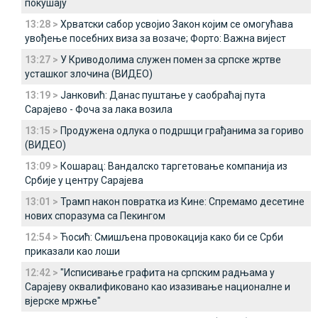
покушају
13:28 >
Хрватски сабор усвојио Закон којим се омогућава
увођење посебних виза за возаче; Форто: Важна вијест
13:27 >
У Криводолима служен помен за српске жртве
усташког злочина (ВИДЕО)
13:19 >
Јанковић: Данас пуштање у саобраћај пута
Сарајево - Фоча за лака возила
13:15 >
Продужена одлука о подршци грађанима за гориво
(ВИДЕО)
13:09 >
Кошарац: Вандалско таргетовање компанија из
Србије у центру Сарајева
13:01 >
Трамп након повратка из Кине: Спремамо десетине
нових споразума са Пекингом
12:54 >
Ћосић: Смишљена провокација како би се Срби
приказали као лоши
12:42 >
"Исписивање графита на српским радњама у
Сарајеву оквалификовано као изазивање националне и
вјерске мржње"