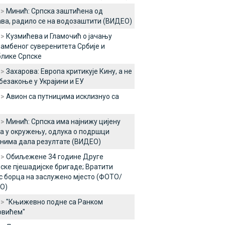
 >
Минић: Српска заштићена од
ва, радило се на водозаштити (ВИДЕО)
 >
Кузмићева и Гламочић о јачању
амбеног суверенитета Србије и
лике Српске
 >
Захарова: Европа критикује Кину, а не
безакоње у Украјини и ЕУ
 >
Авион са путницима исклизнуо са
 >
Минић: Српска има најнижу цијену
а у окружењу, одлука о подршци
нима дала резултате (ВИДЕО)
 >
Обиљежене 34 године Друге
ске пјешадијске бригаде; Вратити
с борца на заслужено мјесто (ФОТО/
О)
 >
"Књижевно подне са Ранком
овићем"