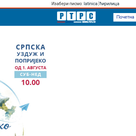
Изабери писмо:
latinica
ћирилица
Почетна