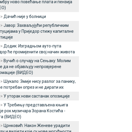
мбру ново повећање плата и пензија
ЕО)
 >
Дачић није у болници
 >
Јавор: Захваљујући републичким
туцијама у Приједор стижу капиталне
тиције
 >
Додик: Изградњом ауто-пута
дор ће промијенити свој начин живота
 >
Вучић о случају на Сењаку: Молим
е да не објављују непровјерене
рмације (ВИДЕО)
 >
Шукало: Змије нису разлог за панику,
је потребан опрез и не дирати их
 >
У уторак нови састанак опозиције
 >
У Требињу представљена књига
је рок музичара Зорана Костића -
та (ВИДЕО)
 >
Црнковић: Након Женеве урадити
зу и видјети које су нове могућности