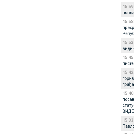
15:59
попла
15:58
прехр
Репуб
15:53
види 
15:45
писте
15:42
горив
грађа
15:40
посав
стату
ВИДЕ
15:33
Павл