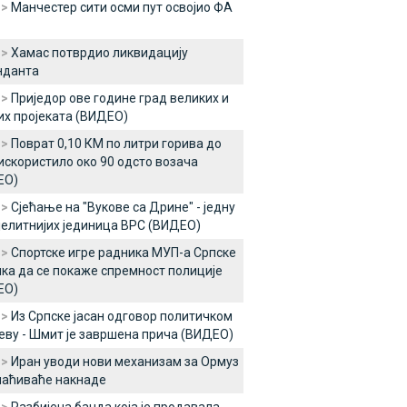
 >
Манчестер сити осми пут освојио ФА
 >
Хамас потврдио ликвидацију
нданта
 >
Приједор ове године град великих и
х пројеката (ВИДЕО)
 >
Поврат 0,10 КМ по литри горива до
искористило око 90 одсто возача
ЕО)
 >
Сјећање на "Вукове са Дрине" - једну
јелитнијих јединица ВРС (ВИДЕО)
 >
Спортске игре радника МУП-а Српске
ка да се покаже спремност полиције
ЕО)
 >
Из Српске јасан одговор политичком
еву - Шмит је завршена прича (ВИДЕО)
 >
Иран уводи нови механизам за Ормуз
лаћиваће накнаде