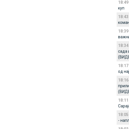
18:49
куп
18:43
кома
18:39
важни
18:34
сада 
(ВИД
18:17
од на
18:16
прили
(ВИД
18:11
Сарај
18:05
- нап