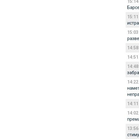
15:14
Барсе
15:11
истр
15:03
разв
14:58
14:51
14:48
забра
14:22
намет
непр
14:11
14:02
према
13:56
стиму