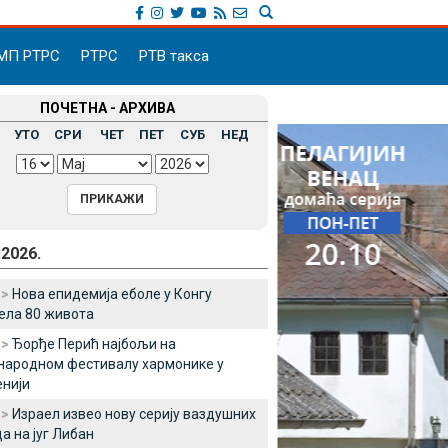
МП РТРС
РТРС
РТВ такса
ПОЧЕТНА - АРХИВА
УТО
СРИ
ЧЕТ
ПЕТ
СУБ
НЕД
.2026.
 >
Нова епидемија еболе у Конгу
ела 80 живота
 >
Ђорђе Перић најбољи на
народном фестивалу хармонике у
нији
 >
Израел извео нову серију ваздушних
а на југ Либан