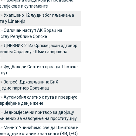
 >
Разбијена банда која је продавала
 лијекове и суплементе
 >
Ухапшено 12 људи због пљачкања
та у Шпанији
 >
Одличан наступ АК Борац на
ству Републике Српске
 >
ДНЕВНИК 2: Из Српске јасан одговор
ичком Сарајеву - Шмит завршена
а
 >
Фудбалери Селтика прваци Шкотске
 пут
 >
Загреб: Држављанина БиХ
једио партнер Бразилац
 >
Аутомобил слетио с пута и преврнуо
овријеђене двије жене
 >
Једномјесечни притвор за двојицу
ичених за навођење на проституцију
 >
Минић: Учинићемо све да Шмитове и
ве одлуке ставимо ван снаге (ВИДЕО)