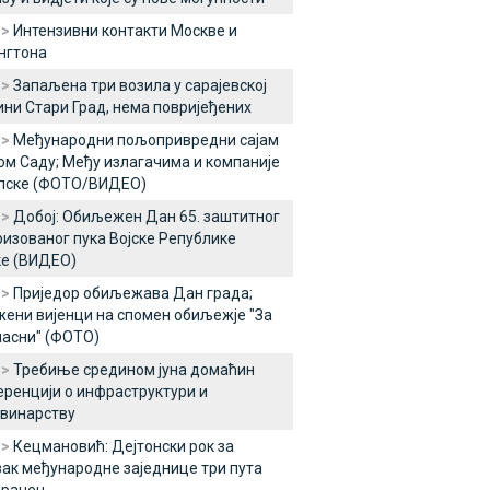
 >
Интензивни контакти Москве и
нгтона
 >
Запаљена три возила у сарајевској
ни Стари Град, нема повријеђених
 >
Међународни пољопривредни сајам
ом Саду; Међу излагачима и компаније
рпске (ФОТО/ВИДЕО)
 >
Добој: Обиљежен Дан 65. заштитног
изованог пука Војске Републике
ке (ВИДЕО)
 >
Приједор обиљежава Дан града;
ени вијенци на спомен обиљежје "За
часни" (ФОТО)
 >
Требиње средином јуна домаћин
ренцији о инфраструктури и
винарству
 >
Кецмановић: Дејтонски рок за
ак међународне заједнице три пута