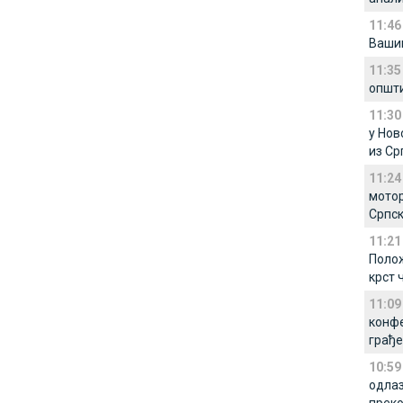
11:46
Ваши
11:35
општи
11:30
у Нов
из С
11:24
мотор
Српс
11:21
Полож
крст 
11:09
конфе
грађе
10:59
одлаз