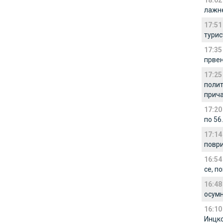
18:02
лажне
17:51
турис
17:35
првен
17:25
полит
прич
17:20
по 56.
17:14
поври
16:54
се, п
16:48
осумњ
16:10
Инцко