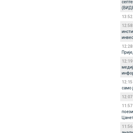
септе
(ВИД
13:52
12:58
инсти
инвес
12:28
Прије
12:19
медиј
инфо
12:15
само 
12:07
11:57
поези
Цане
11:56
анали