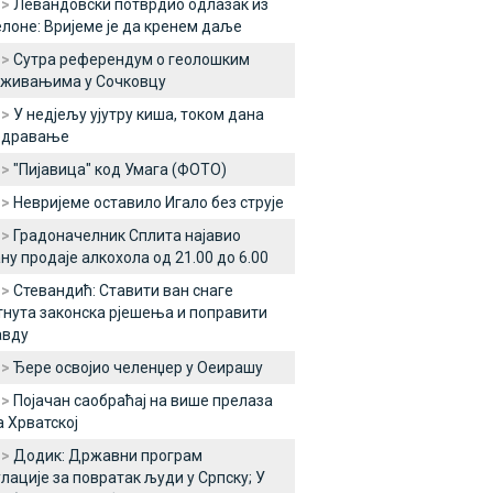
 >
Левандовски потврдио одлазак из
лоне: Вријеме је да кренем даље
 >
Сутра референдум о геолошким
аживањима у Сочковцу
 >
У недјељу ујутру киша, током дана
едравање
 >
"Пијавица" код Умага (ФОТО)
 >
Невријеме оставило Игало без струје
 >
Градоначелник Сплита најавио
ну продаје алкохола од 21.00 до 6.00
 >
Стевандић: Ставити ван снаге
нута законска рјешења и поправити
авду
 >
Ђере освојио челенџер у Оеирашу
 >
Појачан саобраћај на више прелаза
 Хрватској
 >
Додик: Државни програм
лације за повратак људи у Српску; У