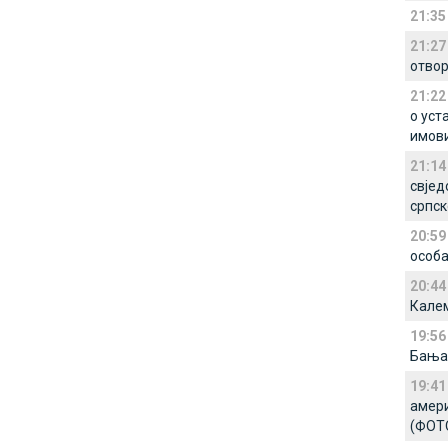
21:35
21:27
отво
21:22
о уст
имов
21:14
свјед
српск
20:59
особ
20:44
Кале
19:56
Бања
19:41
амери
(ФОТ