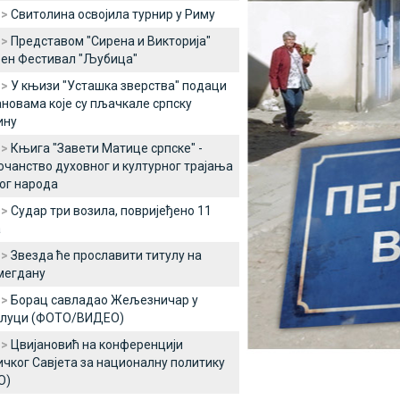
 >
Свитолина освојила турнир у Риму
 >
Представом "Сирена и Викторија"
рен Фестивал "Љубица"
 >
У књизи "Усташка зверства" подаци
ановама које су пљачкале српску
ину
 >
Књига "Завети Матице српске" -
очанство духовног и културног трајања
ог народа
 >
Судар три возила, повријеђено 11
а
 >
Звезда ће прославити титулу на
мегдану
 >
Борац савладао Жељезничар у
луци (ФОТО/ВИДЕО)
 >
Цвијановић на конференцији
чког Савјета за националну политику
О)