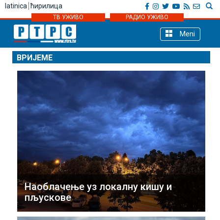
latinica
ћирилица
ТВ УЖИВО
РАДИО УЖИВО
Meni
ВРИЈЕМЕ
Наоблачење уз локалну кишу и
пљускове