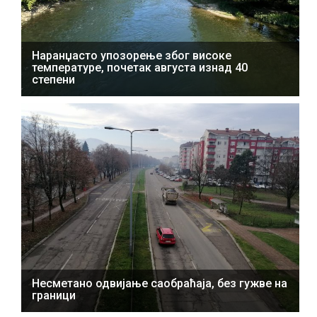
Наранџасто упозорење због високе
температуре, почетак августа изнад 40
степени
Несметано одвијање саобраћаја, без гужве на
граници