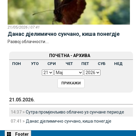
21/05/2026 | 07:41
Данас дјелимично сунчано, киша понегдје
Развој облачности....
ПОЧЕТНА - АРХИВА
ПОН
УТО
СРИ
ЧЕТ
ПЕТ
СУБ
НЕД
21.05.2026.
14:37 >
Сутра промјенљиво облачно уз сунчане периоде
07:41 >
Данас дјелимично сунчано, киша понегдје
Footer