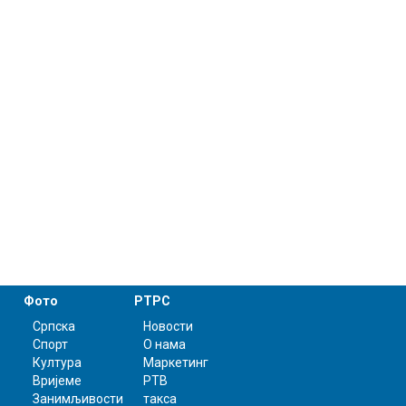
Фото
РТРС
Српска
Новости
Спорт
О нама
Култура
Маркетинг
Вријеме
РТВ
Занимљивости
такса