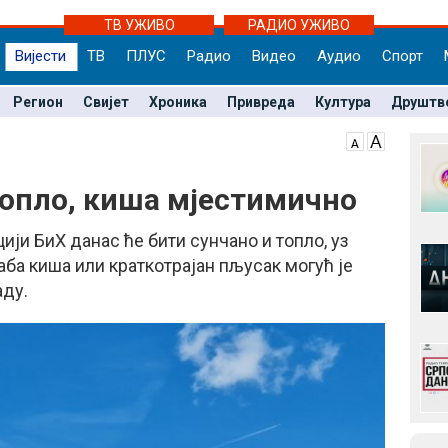
ТВ УЖИВО
РАДИО УЖИВО
Вијести
ТВ
ПЛУС
Радио
Видео
Аудио
Спорт
Регион
Свијет
Хроника
Привреда
Култура
Друштв
топло, киша мјестимично
ји БиХ данас ће бити сунчано и топло, уз
аба киша или краткотрајан пљусак могућ је
аду.