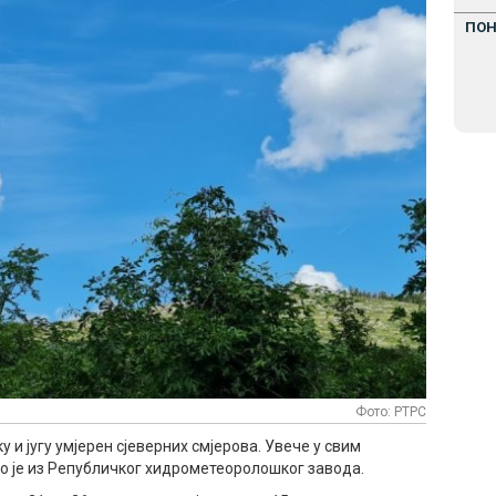
ПО
Фото: РТРС
у и југу умјерен сјеверних смјерова. Увече у свим
но је из Републичког хидрометеоролошког завода.