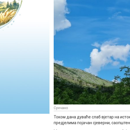
Сунчано
Током дана дуваће слаб вјетар на исток
предјелима појачан сјеверни, саопште