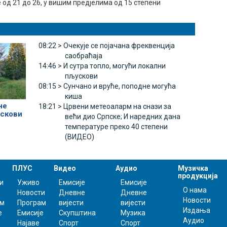
од 21 до 26, у вишим предјелима од 15 степени
08:22 >
Очекује се појачана фреквенција
саобраћаја
14:46 >
И сутра топло, могући локални
пљускови
08:15 >
Сунчано и вруће, поподне могућа
киша
не
18:21 >
Црвени метеоаларм на снази за
ускови
већи дио Српске; И наредних дана
температуре преко 40 степени
(ВИДЕО)
ПЛУС
Видео
Аудио
Музичка
продукција
и
Уживо
Емисије
Емисије
О нама
Новости
Дневне
Дневне
Новости
ам
Програм
вијести
вијести
Издања
е
Емисије
Скупштина
Музика
Аудио
Најаве
Спорт
Спорт