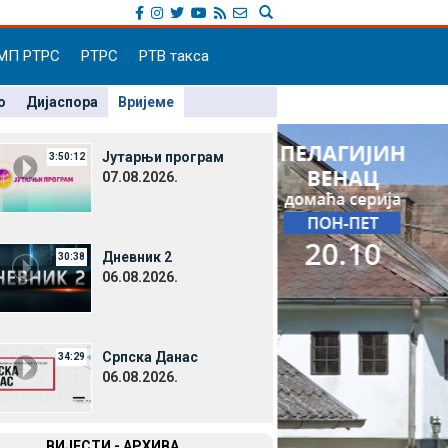
МП РТРС
РТРС
РТВ такса
о
Дијаспора
Вријеме
Јутарњи програм
3:50:12
07.08.2026.
Дневник 2
30:38
06.08.2026.
Српска Данас
34:29
06.08.2026.
ВИЈЕСТИ - АРХИВА