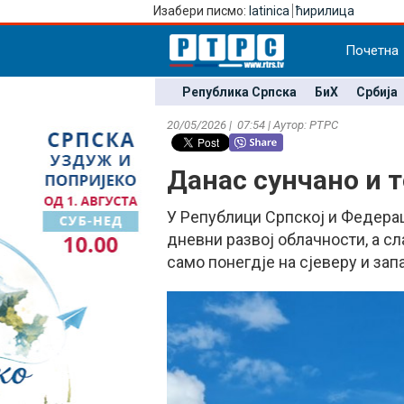
Изабери писмо:
latinica
ћирилица
Почетна
Република Српска
БиХ
Србија
20/05/2026 | 07:54 | Аутор: РТРС
Данас сунчано и 
У Републици Српској и Федераци
дневни развој облачности, а сл
само понегдје на сјеверу и зап