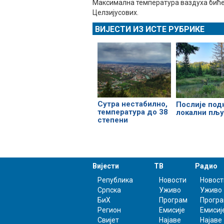
Максимална температура ваздуха биће 
Целзијусових.
ВИЈЕСТИ ИЗ ИСТЕ РУБРИКЕ
Сутра нестабилно,
Послије под
температура до 38
локални пљ
степени
Вијести
ТВ
Радио
Република
Новости
Новост
Српска
Уживо
Уживо
БиХ
Програм
Прогр
Регион
Емисије
Емисиј
Свијет
Најаве
Најаве