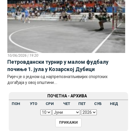
10/06/2026 | 19:20
Петровдански турнир у малом фудбалу
почиње 1. јула у Козарској Дубици
Ријеч је о једном од најпрепознатљивијих спортских
догађаја у овој општини....
ПОЧЕТНА - АРХИВА
ПОН
УТО
СРИ
ЧЕТ
ПЕТ
СУБ
НЕД