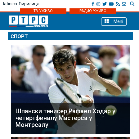
latinica
ћирилица
ТВ УЖИВО
РАДИО УЖИВО
Meni
СПОРТ
Шпански тенисер Рафаел Ходар у
четвртфиналу Мастерса у
Монтреалу