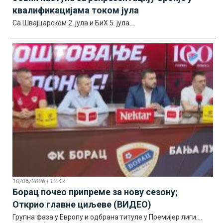
квалификацијама током јула
Са Швајцарском 2. јула и БиХ 5. јула....
10/06/2026 | 12:47
Борац почео припреме за нову сезону;
Открио главне циљеве (ВИДЕО)
Групна фаза у Европу и одбрана титуле у Премијер лиги....