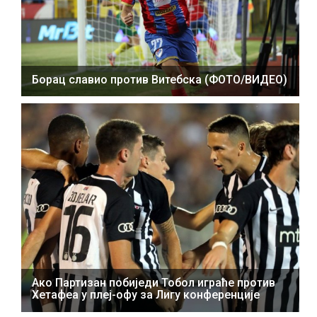
Борац славио против Витебска (ФОТО/ВИДЕО)
Ако Партизан побиједи Тобол играће против
Хетафеа у плеј-офу за Лигу конференције