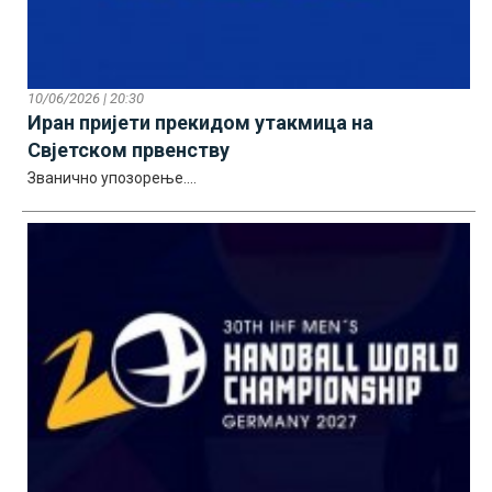
10/06/2026 | 20:30
Иран пријети прекидом утакмица на
Свјетском првенству
Званично упозорење....