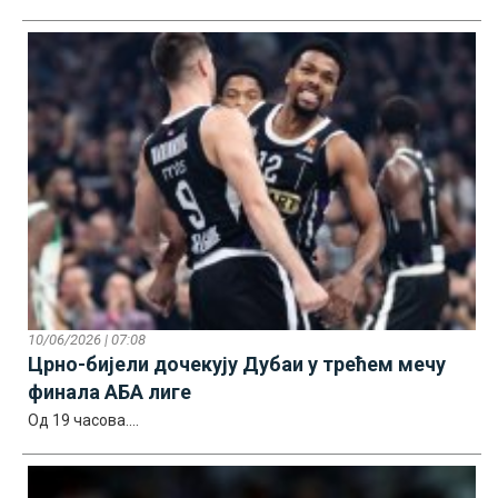
10/06/2026 | 07:08
Црно-бијели дочекују Дубаи у трећем мечу
финала АБА лиге
Од 19 часова....