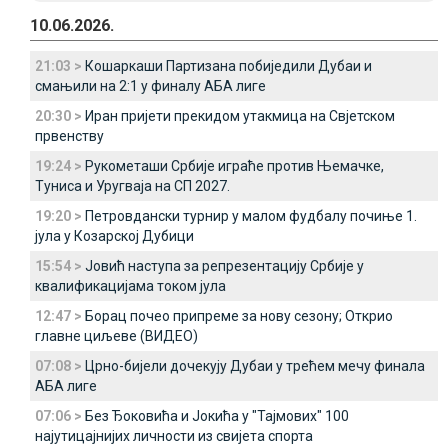
10.06.2026.
21:03 >
Кошаркаши Партизана побиједили Дубаи и
смањили на 2:1 у финалу АБА лиге
20:30 >
Иран пријети прекидом утакмица на Свјетском
првенству
19:24 >
Рукометаши Србије играће против Њемачке,
Туниса и Уругваја на СП 2027.
19:20 >
Петровдански турнир у малом фудбалу почиње 1.
јула у Козарској Дубици
15:54 >
Јовић наступа за репрезентацију Србије у
квалификацијама током јула
12:47 >
Борац почео припреме за нову сезону; Открио
главне циљеве (ВИДЕО)
07:08 >
Црно-бијели дочекују Дубаи у трећем мечу финала
АБА лиге
07:06 >
Без Ђоковића и Јокића у "Тајмових" 100
најутицајнијих личности из свијета спорта