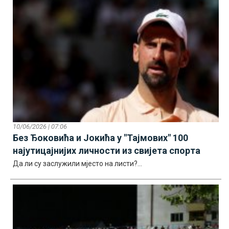
10/06/2026 | 07:06
Без Ђоковића и Јокића у "Тајмових" 100
најутицајнијих личности из свијета спорта
Да ли су заслужили мјесто на листи?...