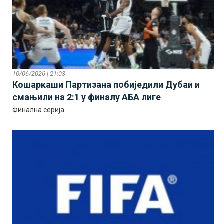
10/06/2026 | 21:03
Кошаркаши Партизана побиједили Дубаи и
смањили на 2:1 у финалу АБА лиге
Финална серија....