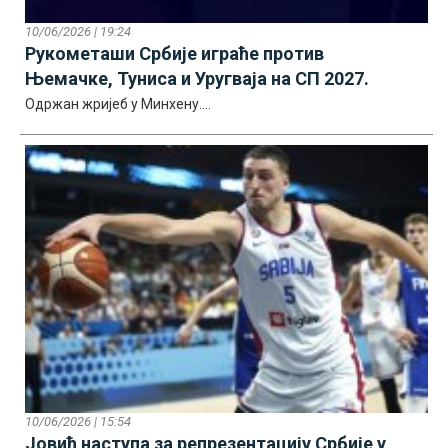
10/06/2026 | 19:24
Рукометаши Србије играће против
Њемачке, Туниса и Уругваја на СП 2027.
Одржан жријеб у Минхену....
10/06/2026 | 15:54
Јовић наступа за репрезентацију Србије у